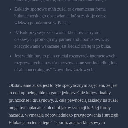
Zakłady sportowe mhh żużel to dynamiczna forma
bukmacherskiego obstawiania, która zyskuje coraz
większą popularność w Polsce.
PZBuk przyzwyczaił swoich klientów carry out
ciekawych promocji my partner and i bonusów, więc
zdecydowanie wskazane jest śledzić ofertę tego buka.
Jest within buy to plan crucial rozgrywek internetowych,
rozgrywanych em wzór meczów some sort including lots
of all concerning us” “zawodów żużlowych.
Obstawianie żużla jest to tyle specyficznym zajęciem, że jest
to end up being able to game jednocześnie indywidualny,
grunzochse i drużynowy. Z całą pewnością zakłady na żużel
mogą być opłacalne, alcohol jak w sytuacji każdej formy
hazardu, wymagają odpowiedniego przygotowania i strategii.
Edukacja na temat tego” “sportu, analiza kluczowych