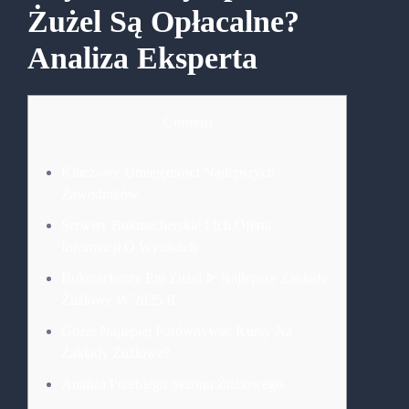
Żużel Są Opłacalne?
Analiza Eksperta
Content
Kluczowe Umiejętności Najlepszych
Zawodników
Serwisy Bukmacherskie I Ich Oferta
Informacji O Wynikach
Bukmacherzy Em Żużel ᗎ Najlepsze Zakłady
Żużlowe W 2025 R
Gdzie Najlepiej Porównywać Kursy Na
Zakłady Żużlowe?
Analiza Przebiegu Sezonu Żużlowego