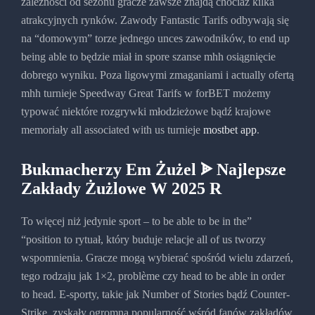
zależności od sezonu gracze zawsze znajdą chociaż kilka
atrakcyjnych rynków. Zawody Fantastic Tarifs odbywają się
na “domowym” torze jednego unces zawodników, to end up
being able to będzie miał in spore szanse mhh osiągnięcie
dobrego wyniku. Poza ligowymi zmaganiami i actually ofertą
mhh turnieje Speedway Great Tarifs w forBET możemy
typować niektóre rozgrywki młodzieżowe bądź krajowe
memoriały all associated with us turnieje
mostbet app
.
Bukmacherzy Em Żużel ᗎ Najlepsze
Zakłady Żużlowe W 2025 R
To więcej niż jedynie sport – to be able to be in the”
“position to rytuał, który buduje relacje all of us tworzy
wspomnienia. Gracze mogą wybierać spośród wielu zdarzeń,
tego rodzaju jak 1×2, problème czy head to be able in order
to head. E-sporty, takie jak Number of Stories bądź Counter-
Strike, zyskały ogromną popularność wśród fanów zakładów