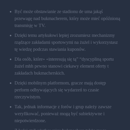
Być może obstawianie ze stadionu de uma jakąś
przewagę nad bukmacherem, który może mieć opóźnioną
transmisję w TV.
Dzięki temu artykułowi lepiej zrozumiesz mechanizmy
rządzące zakładami sportowymi na żużel i wykorzystasz
tę wiedzę podczas stawiania kuponów.
Dla osób, które» «interesują się tą” “dyscypliną sportu
żużel mhh pewno stanowi ciekawy element oferty t
zakładach bukmacherskich.
Dzięki mobilnym platformom, gracze mają dostęp
perform odbywających się wydarzeń to czasie
rzeczywistym.
Tak, jednak informacje z forów i grup należy zawsze
weryfikować, ponieważ mogą być subiektywne i
niepotwierdzone.