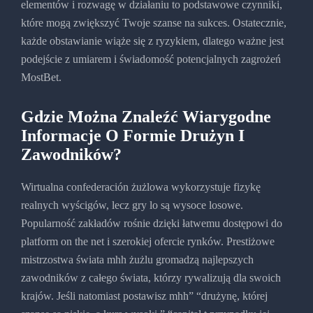
elementów i rozwagę w działaniu to podstawowe czynniki,
które mogą zwiększyć Twoje szanse na sukces. Ostatecznie,
każde obstawianie wiąże się z ryzykiem, dlatego ważne jest
podejście z umiarem i świadomość potencjalnych zagrożeń
MostBet.
Gdzie Można Znaleźć Wiarygodne
Informacje O Formie Drużyn I
Zawodników?
Wirtualna confederación żużlowa wykorzystuje fizykę
realnych wyścigów, lecz gry lo są wysoce losowe.
Popularność zakładów rośnie dzięki łatwemu dostępowi do
platform on the net i szerokiej ofercie rynków. Prestiżowe
mistrzostwa świata mhh żużlu gromadzą najlepszych
zawodników z całego świata, którzy rywalizują dla swoich
krajów. Jeśli natomiast postawisz mhh” “drużynę, której