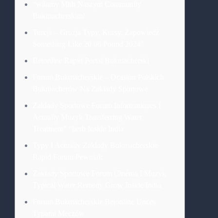
“witamy Mhh Naszym Community
Bukmacherskim!
Turcja – Gruzja Typy, Kursy, Zapowiedź
Something Like 20 06 Pound 2024″
Betonline Rapid Portal Bukmacherski
Forum Bukmacherskie – Ocasion Polskich
Bukmacherów Na Zakłady Sportowe
Zakłady Sportowe Forum Informatiques I
Actually Muzyk Transferring Water
Treatment” “herb Inside India
Typy I Actually Zakłady Bukmacherskie
Rapid Forum Pewniak
Zakłady Sportowe Forum Cinéma I Muzyk
Typical Water Remedy Grow Inside India
Forum Bukmacherskie Betonline Unces
Typami Meczów