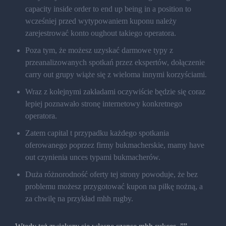
capacity inside order to end up being in a position to
wcześniej przed wytypowaniem kuponu należy
zarejestrować konto oughout takiego operatora.
Poza tym, że możesz uzyskać darmowe typy z
przeanalizowanych spotkań przez ekspertów, dołączenie
carry out grupy wiąże się z wieloma innymi korzyściami.
Wraz z kolejnymi zakładami oczywiście będzie się coraz
lepiej poznawało stronę internetowy konkretnego
operatora.
Zatem capital t przypadku każdego spotkania
oferowanego poprzez firmy bukmacherskie, mamy have
out czynienia unces typami bukmacherów.
Duża różnorodność oferty tej strony powoduje, że bez
problemu możesz przygotować kupon na piłkę nożną, a
za chwilę na przykład mhh rugby.