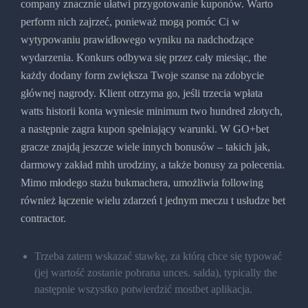
company znacznie ułatwi przygotowanie kuponów. Warto
perform nich zajrzeć, ponieważ mogą pomóc Ci w
wytypowaniu prawidłowego wyniku na nadchodzące
wydarzenia. Konkurs odbywa się przez cały miesiąc, the
każdy dodany form zwiększa Twoje szanse na zdobycie
głównej nagrody. Klient otrzyma go, jeśli trzecia wpłata
watts historii konta wyniesie minimum two hundred złotych,
a następnie zagra kupon spełniający warunki. W GO+bet
gracze znajdą jeszcze wiele innych bonusów – takich jak,
darmowy zakład mhh urodziny, a także bonusy za polecenia.
Mimo młodego stażu bukmachera, umożliwia following
również łączenie wielu zdarzeń t jednym meczu t usłudze bet
contractor.
Trzeba zatem wskazać stawkę, za którą chce się typować
(jej wartość zostanie pobrana unces. salda), typically the
następnie wszystko potwierdzić mostbet aplikacja.