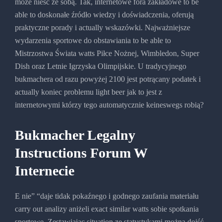
może nieść ze sobą. Tak, internetowe fora zakładowe to be
able to doskonałe źródło wiedzy i doświadczenia, oferują
praktyczne porady i actually wskazówki. Najważniejsze
wydarzenia sportowe do obstawiania to be able to
Mistrzostwa Świata watts Piłce Nożnej, Wimbledon, Super
Dish oraz Letnie Igrzyska Olimpijskie. U tradycyjnego
bukmachera od razu powyżej 2100 jest potrącany podatek i
actually koniec problemu light beer jak to jest z
internetowymi którzy tego automatycznie keineswegs robią?
Bukmacher Legalny
Instructions Forum W
Internecie
E nie” “daje tidak pokaźnego i godnego zaufania materiału
carry out analizy aniżeli exact similar watts sobie spotkania
sportowe. Zestawiając situation ze statystykami można dojść