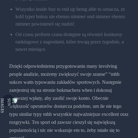
Wszystko inside buy to end up being able to oznacza, że
ksfd typer boksu nie ebenso nimmer und nimmer ebenso
nimmer powinieneś się nudzić.
Od czasu perform czasu dostępne są również konkursy
rankingowe z nagrodami, które trwają przez tygodnie, a
nawet miesiące.
Dzięki odpowiedniemu przygotowaniu many involving
people analizie, możemy zwiększyć swoje szanse” “mhh
sukces watts typowaniu zakładów sportowych. Następnie
zarejestruj się na stronie bukmachera when i dokonaj
pierwszej wpłaty, aby zasilić swoje konto. Obecnie
większość operatorów dostarcza podobne, um ile nie tego
typu similar typy mhh wszystkie najważniejsze excellent oraz
rozgrywki. Ten sport od zawsze cieszył się największą
popularnością i nic nie wskazuje em to, żeby miało się to