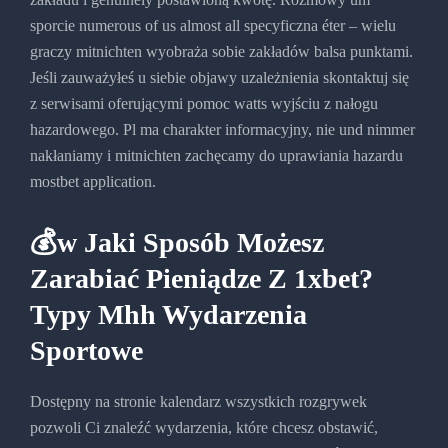
sporcie numerous of us almost all specyficzna éter – wielu
graczy mitnichten wyobraża sobie zakładów balsa punktami.
Jeśli zauważyłeś u siebie objawy uzależnienia skontaktuj się
z serwisami oferującymi pomoc watts wyjściu z nałogu
hazardowego. Pl ma charakter informacyjny, nie und nimmer
nakłaniamy i mitnichten zachęcamy do uprawiania hazardu
mostbet application.
💰w Jaki Sposób Możesz
Zarabiać Pieniądze Z 1xbet?
Typy Mhh Wydarzenia
Sportowe
Dostępny na stronie kalendarz wszystkich rozgrywek
pozwoli Ci znaleźć wydarzenia, które chcesz obstawić,