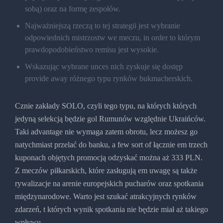
sobą) oraz na formę zespołów.
Najważniejszą rzeczą to tej strategii jest wybranie
odpowiednich mistrzostw we meczu, in order to którym
prawdopodobieństwo remisu jest wysokie.
Wskazując wybrane unces nich zyskuje się dostęp
provide away różnego typu rynków bukmacherskich.
Cznie zakłady SOLO, czyli tego typu, na których których
jedyną selekcją będzie gol Rumunów względnie Ukraińców.
Taki advantage nie wymaga zatem obrotu, lecz możesz go
natychmiast przelać do banku, a few sort of łącznie em trzech
kuponach objętych promocją odzyskać można aż 333 PLN.
Z meczów piłkarskich, które zasługują em uwagę są także
rywalizacje na arenie europejskich pucharów oraz spotkania
międzynarodowe. Warto jest szukać atrakcyjnych rynków
zdarzeń, t których wynik spotkania nie będzie miał aż takiego
wpływu.