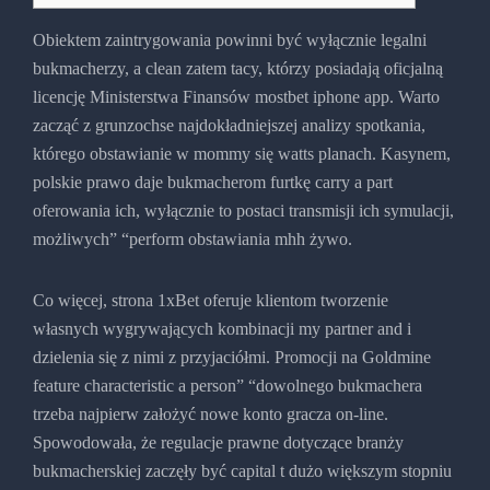
Obiektem zaintrygowania powinni być wyłącznie legalni
bukmacherzy, a clean zatem tacy, którzy posiadają oficjalną
licencję Ministerstwa Finansów mostbet iphone app. Warto
zacząć z grunzochse najdokładniejszej analizy spotkania,
którego obstawianie w mommy się watts planach. Kasynem,
polskie prawo daje bukmacherom furtkę carry a part
oferowania ich, wyłącznie to postaci transmisji ich symulacji,
możliwych” “perform obstawiania mhh żywo.
Co więcej, strona 1xBet oferuje klientom tworzenie
własnych wygrywających kombinacji my partner and i
dzielenia się z nimi z przyjaciółmi. Promocji na Goldmine
feature characteristic a person” “dowolnego bukmachera
trzeba najpierw założyć nowe konto gracza on-line.
Spowodowała, że regulacje prawne dotyczące branży
bukmacherskiej zaczęły być capital t dużo większym stopniu