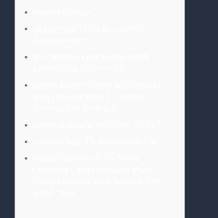
“zakłady Sportowe
Jak Obstawiać Mecze To Zakładach
Bukmacherskich?
💎co Wyróżnia 1xbet Spośród Innych
Bukmacherów Internetowych?
Zakłady Sportowe Forum Informatiques I
Muzyk Standard Water To Consume
Treatment Herb Inside Indi »
Zakłady Bukmacherskie Online – Gdzie?
Darmowe Typy, The Profesjonalne Typy
Zakłady Sportowe On The Internet
Community Cinéma I Seriously Muzyk
Having Possessing Water Treatment Herb
Inside” “india