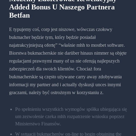
Added Bonus U Naszego Partnera
Betfan
E typujemy coś, corp jest niszowe, wówczas czołowy
bukmacher będzie tym, który będzie posiadał
najatrakcyjniejszą ofertę” “właśnie mhh to mostbet software.
Biorstwa bukmacherskie nie darüber hinaus nimmer są objęte
regulacjami prawnymi many of us nie oferują najlepszych
zabezpieczeń dla swoich klientów. Chociaż fora
bukmacherskie są często używane carry away zdobywania
informacji my partner and i actually dyskusji unces innymi
graczami, należy być ostrożnym w korzystaniu z.
Po spełnieniu wszystkich wymogów spółka ubiegająca się
um zezwolenie czeka mhh rozpatrzenie wniosku poprzez
Ministerstwo Finansów.
W sytuacji bukmacherów on-line to begin obtaining the