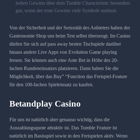
hohen Gewinn über dem Tumble Characteristic besonders
gut, wenn der erste Gewinn viele Symbole umfasst.
Von der Sicherheit und der Seriosität des Anbieters haben der
Gastronomie Shop uns beim Test selbst überzeugt. Im Casino
dürfen Sie sich auf pass away besten Tischspiele darüber
hinaus andere Live Apps von Evolution Game playing
freuen. Sie können auch eine Ante Bet in Höhe des 20-
fachen Rundeneinsatzes platzieren. Dann haben Sie die
Möglichkeit, über das Buy” “Function das Freispiel-Feature
für den 100-fachen Spieleinsatz zu kaufen.
Betandplay Casino
Für uns ist natürlich aber genauso wichtig, dass die
Auszahlungsquote attraktiv ist. Das Tumble Feature ist
natürlich im Basisspiel sowie in den Freispielen aktiv. Wenn