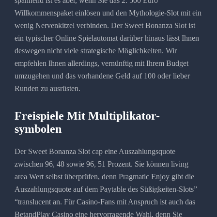
spannend ist es aber, wenn Sie das 2. 500 Euro
Willkommenspaket einlösen und den Mythologie-Slot mit ein
wenig Nervenkitzel verbinden. Der Sweet Bonanza Slot ist
ein typischer Online Spielautomat darüber hinaus lässt Ihnen
deswegen nicht viele strategische Möglichkeiten. Wir
empfehlen Ihnen allerdings, vernünftig mit Ihrem Budget
umzugehen und das vorhandene Geld auf 100 oder lieber
Runden zu ausrüsten.
Freispiele Mit Multiplikator-
symbolen
Der Sweet Bonanza Slot cap eine Auszahlungsquote
zwischen 96, 48 sowie 96, 51 Prozent. Sie können living
area Wert selbst überprüfen, denn Pragmatic Enjoy gibt die
Auszahlungsquote auf dem Paytable des Süßigkeiten-Slots”
“translucent an. Für Casino-Fans mit Anspruch ist auch das
BetandPlay Casino eine hervorragende Wahl, denn Sie