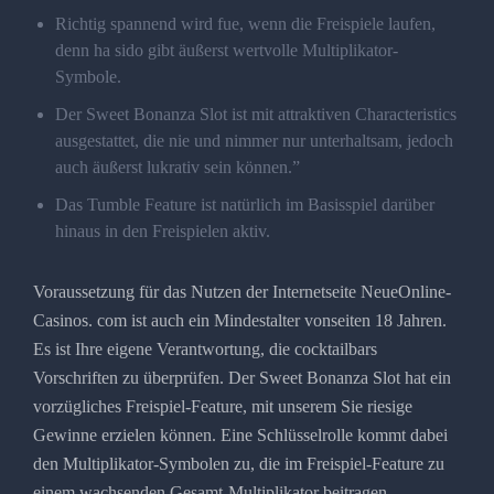
Richtig spannend wird fue, wenn die Freispiele laufen,
denn ha sido gibt äußerst wertvolle Multiplikator-
Symbole.
Der Sweet Bonanza Slot ist mit attraktiven Characteristics
ausgestattet, die nie und nimmer nur unterhaltsam, jedoch
auch äußerst lukrativ sein können.”
Das Tumble Feature ist natürlich im Basisspiel darüber
hinaus in den Freispielen aktiv.
Voraussetzung für das Nutzen der Internetseite NeueOnline-
Casinos. com ist auch ein Mindestalter vonseiten 18 Jahren.
Es ist Ihre eigene Verantwortung, die cocktailbars
Vorschriften zu überprüfen. Der Sweet Bonanza Slot hat ein
vorzügliches Freispiel-Feature, mit unserem Sie riesige
Gewinne erzielen können. Eine Schlüsselrolle kommt dabei
den Multiplikator-Symbolen zu, die im Freispiel-Feature zu
einem wachsenden Gesamt-Multiplikator beitragen.