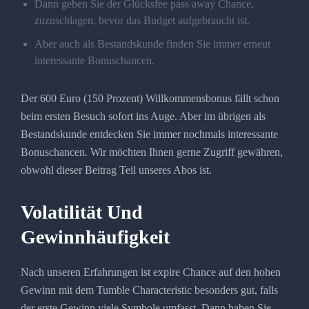
Dann geben Sie der Glücksfee pass away Chance,
zuzuschlagen, bevor das Budget aufgebraucht ist.
Aber auch als Bestandskunde finden Sie immer erneut
interessante Bonuschancen.
Der 600 Euro (150 Prozent) Willkommensbonus fällt schon
beim ersten Besuch sofort ins Auge. Aber im übrigen als
Bestandskunde entdecken Sie immer nochmals interessante
Bonuschancen. Wir möchten Ihnen gerne Zugriff gewähren,
obwohl dieser Beitrag Teil unseres Abos ist.
Volatilität Und
Gewinnhäufigkeit
Nach unseren Erfahrungen ist expire Chance auf den hohen
Gewinn mit dem Tumble Characteristic besonders gut, falls
der erste Gewinn viele Symbole umfasst. Dann haben Sie