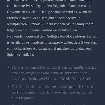
eine bessere Possibility, in den folgenden Runden erneut
Gewinne zu erzielen. Richtig spannend wird es, wenn die
Freispiele laufen, denn sera gibt äußerst wertvolle
Multiplikator-Symbole. Zudem können Sie in family room
folgenden drei Internet casinos einen lukrativen
Neukundenbonus mit dem Süßigkeiten-Slot einlösen. Für mir
ist es allerdings mindestens genauso wichtig, dass Sweet Paz
ein hochwertiges Automatenspiel mit einer durchdachten
Spielmechanik ist.
Für Casino-Fans mit Anspruch ist das BetandPlay Casino
eine hervorragende Wahl, denn Sie entdecken viele
exzellente On the web Slots und Reside Dealer Spiele.
Das Drip Casino ist auch eine hervorragende Hjemsted
für High Painting tool, denn es existiert ein glänzendes
VIP-Programm.