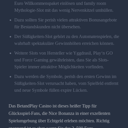
Euro Willkommenspaket einlösen und family room
Mythologie-Slot mit das wenig Nervenkitzel umhüllen.
Dazu sollten Sie perish vielen attraktiven Bonusangebote
für Bestandskunden nicht übersehen.
Der Süßigkeiten-Slot gehört zu den Automatenspielen, die
wahrhaft spektakuläre Gewinnhöhen erreichen können.
Weitere Slots von Hersteller wie Yggdrasil, Play‘n GO
und Force Gaming gewährleisten, dass Sie als Slots-
Spieler immer attraktive Möglichkeiten vorfinden.
Dazu werden die Symbole, perish den ersten Gewinn im
Süßigkeiten-Slot verursacht haben, vom Spielfeld entfernt
und neue Symbole füllen expire Lücken.
Das BetandPlay Casino ist dieses heißer Tipp für
Glücksspiel-Fans, die Nice Bonanza in einer exzellenten
Spielumgebung über Echtgeld erleben möchten. Richtig