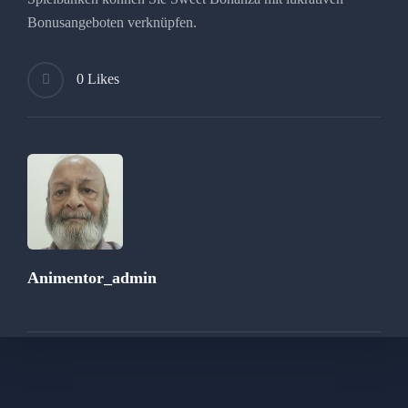
Bonusangeboten verknüpfen.
0 Likes
Animentor_admin