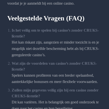
voordat je je aanmeldt bij een online casino.
Veelgestelde Vragen (FAQ)
Is het veilig om te spelen bij casino’s zonder CRUKS-
licentie?
Het kan riskant zijn, aangezien er minder toezicht is en je
mogelijk niet dezelfde bescherming hebt als bij CRUKS-
gereguleerde casino’s.
Wat zijn de voordelen van casino’s zonder CRUKS-
licentie?
Spelers kunnen profiteren van een breder spelaanbod,
aantrekkelijke bonussen en meer flexibele voorwaarden.
Zullen mijn gegevens veilig zijn bij een casino zonder
CRUKS-licentie?
Dit kan variëren. Het is belangrijk om goed onderzoek te
doen naar het casino en hun beveiliging.