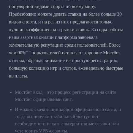
популярной видами спорта по всему миру.
Пребезбожно можете делать ставки на более больше 30
видов спорта, и на раз из них предлагаются только
лучшие коэффициенты и рынки ставок. За годы работы
наша азартная онлайн платформа завоевала
замечательную репутацию среди пользователей. Более
чем 90%” “пользователей оставляют хорошие Мостбет
отзывы, обращая внимание на простую регистрацию,
большую колекцию игр и слотов, еженедельно быстрые
выплаты.
Мостбет вход – это процесс регистрации на сайте
Мостбет официальный сайт.
И можно скачать пиппардом официального сайта, и
тогда вы получат стабильный доступ нет
необходимости искать альтернативные ссылки или
установить VPN-сервисы.