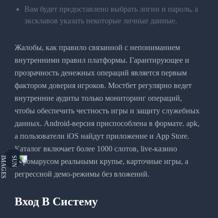
Вам будет предоставлено выбрать логин и пароль, а
эксклавов указать некоторые личные данные.
Жалобы, как правило связанной с непониманием
внутренними правил платформы. Гарантирующее и
прозрачность денежных операций является первым
фактором доверия игроков. Мостбет регулярно ведет
внутренние аудиты только мониторинг операций,
чтобы обеспечить честность игры и защиту служебных
данных. Android-версия приспособлена в формате. apk,
а пользователи iOS найдут приложение и App Store.
Каталог включает более 1000 слотов, live-казино
киромарусом реальными крупье, карточные игры, а
регрессной демо-режимы без вложений.
Вход В Систему