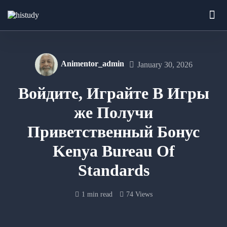
Animentor_admin
January 30, 2026
Войдите, Играйте В Игры
же Получи
Приветственный Бонус
Kenya Bureau Of
Standards
1 min read
74 Views