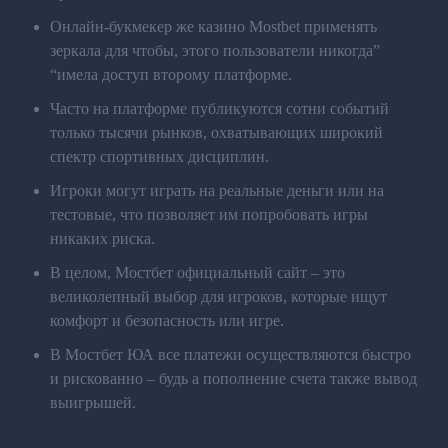
Онлайн-букмекер же казино Mostbet применять
зеркала для чтобы, этого пользователи никогда”
“имела доступ второму платформе.
Часто на платформе публикуются сотни событий
только тысячи рынков, охватывающих широкий
спектр спортивных дисциплин.
Игроки могут играть на реальные деньги или на
тестовые, что позволяет им попробовать игры
никаких риска.
В целом, Мостбет официальный сайт – это
великолепный выбор для игроков, которые ищут
комфорт и безопасность или игре.
В Мостбет ЮА все платежи осуществляются быстро
и рискованно – будь а пополнение счета также вывод
выигрышей.