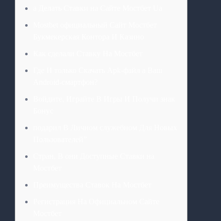
а Делать Ставки на Сайте Мостбет Ua
Mostbet официальный Сайт Мостбет
Букмекерская Контора И Казино
Как сделали Ставку На Мостбет
Где И только Скачать Apk-файл а Ваш
Android-смартфон?
Войдите, Играйте В Игры И Получи знак
Бонус
подарил В Личном служебном Для Новых
Пользователей”
Стран, В они Доступные Ставки на
Мостбет
Преимущества Ставок На Мостбет
Регистрация На Официальном Сайте
Мостбет