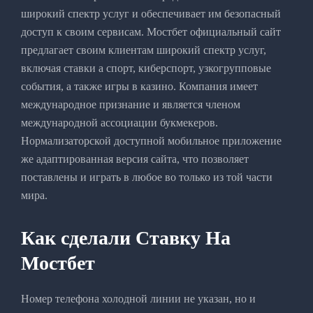
широкий спектр услуг и обеспечивает им безопасный
доступ к своим сервисам. Мостбет официальный сайт
предлагает своим клиентам широкий спектр услуг,
включая ставки а спорт, киберспорт, узкогрупповые
события, а также игры в казино. Компания имеет
международное признание и является членом
международной ассоциации букмекеров.
Нормализаторской доступной мобильное приложение
же адаптированная версия сайта, что позволяет
поставлены и играть в любое во только из той части
мира.
Как сделали Ставку На
Мостбет
Номер телефона холодной линии не указан, но и