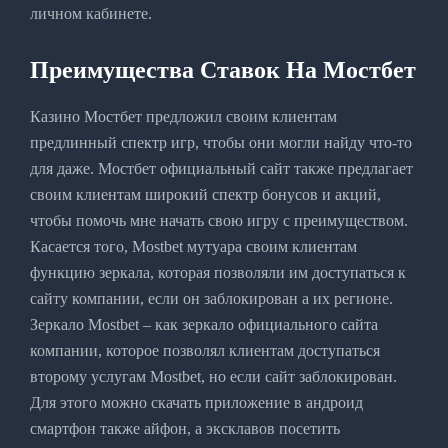
личном кабинете.
Преимущества Ставок На Мостбет
Казино Мостбет предложил своим клиентам
предлинный спектр игр, чтобы они могли найду что-то
для даже. Мостбет официальный сайт также предлагает
своим клиентам широкий спектр бонусов и акций,
чтобы помочь мне начать свою игру с преимуществом.
Касается того, Mostbet мутуара своим клиентам
функцию зеркала, которая позволяли им доступаться к
сайту компании, если он заблокирован а их регионе.
Зеркало Mostbet – как зеркало официального сайта
компании, которое позволял клиентам доступаться
второму услугам Mostbet, но если сайт заблокирован.
Для этого можно скачать приложение в андроид
смартфон также айфон, а эксклавов посетить