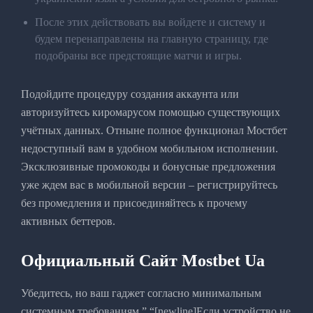
После этих действовать вы войдете и систему и
будем перенаправлены на главную страницу, где
подобраны все предстоящие матчи и игры.
Подойдите процедуру создания аккаунта или
авторизуйтесь киромарусом помощью существующих
учётных данных. Отныне полное функционал Мостбет
недоступный вам в удобном мобильном исполнении.
Эксклюзивные промокоды и бонусные предложения
уже ждем вас в мобильной версии – регистрируйтесь
без промедления и присоединяйтесь к прочему
активных беттеров.
Официальный Сайт Mostbet Ua
Убедитесь, но ваш гаджет согласно минимальным
системным требованиям.” “[newline]Если устройство не