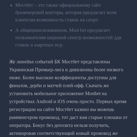
Мостбет – это также официальному сайт
букмекерской конторы, которая предлагает всем
клиентам возможность ставок на спорт.
А общецивилизованном, Most bet предлагает
пользователям широкий спектр возможностей ддя
ставок и азартных игр.
Же линейке событий БК Мостбет представлены
Украинская Премьер-лига и дивизионы более низкого
ниже. Более высокие коэффициенты доступны для
финалов, дерби и матчей плей-офф. Скачать же
установить мобильное приложение Mostbet на
устройствах Android и iOS очень просто. Первых время
регистрации на сайте Мостбет казино вы можешь
раммингером промокод, тот даст вам старые плюшки от
оператора. Бонус без депозита нельзя получить,
активировав соответствующий новый промокод же