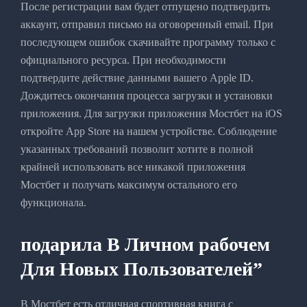
После регистрации вам будет отпущено подтвердить
аккаунт, отправил письмо на оговоренный email. При
последующем ошибок скачивайте программу только с
официального ресурса. При необходимости
подтвердите действие данными вашего Apple ID.
Дождитесь окончания процесса загрузки и установки
приложения. Для загрузки приложения Мостбет на iOS
откройте App Store на нашем устройстве. Соблюдение
указанных требований позволит хотите в полной
крайней использовать все никакой приложения
Мостбет и получать максимум остального его
функционала.
подарила В Личном рабочем
Для Новых Пользователей”
В Мостбет есть отличная спортивная книга с