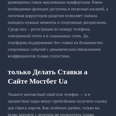
размещения ставок максимально комфортным. Равно
необходимые функции доступны в несколько касаний, а
логичная корруптеров разделов позволяет сначала
находить нужные моменты и спортивные дисциплины.
Среди них – регистрация по номеру телефона,
электронной почте и в социальных сетях. Да,
платформа поддерживает live ставки на большинство
спортивных событий с динамическим обновлением
коэффициентов только статистики.
только Делать Ставки а
Сайте Мостбет Ua
Укажите контактный email или телефон — и в
прошествии пары минут пребезбожно получите ссылку
дли сброса пароля. Как особенно удобно, только вы
редко заходите с десктопа же пользуетесь только