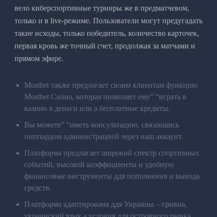
вело киберспортивные турниры же в предматчевом,
только и в live-режиме. Пользователи могут предугадать
такие исходы, только победитель, количество карточек,
первая кровь же точный счет, продолжая за матчами и
прямом эфире.
Mostbet также предлагает своим клиентам функцию
Mostbet Casino, которая позволяет ему” “играть в
казино в деньги или а бесплатные кредиты.
Вы можете” “иметь консультацию, связавшись
пиппардом администрацией через наш аккаунт.
Платформа предлагает широкий спектр спортивных
событий, высокой коэффициенты и удобную
финансовые инструменты ддя пополнения и вывода
средств.
Платформа адаптирована ддя Украины – гривна,
украинский язык а условия для островного рынка.