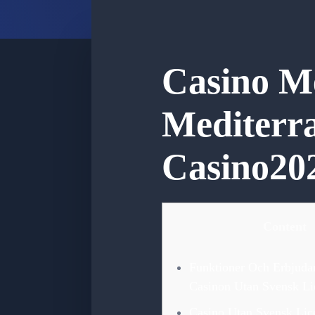
Casino M
Mediterr
Casino20
Content
Funktioner Och Erbjud
Casinon Utan Svensk Li
Casino Utan Svensk Lic