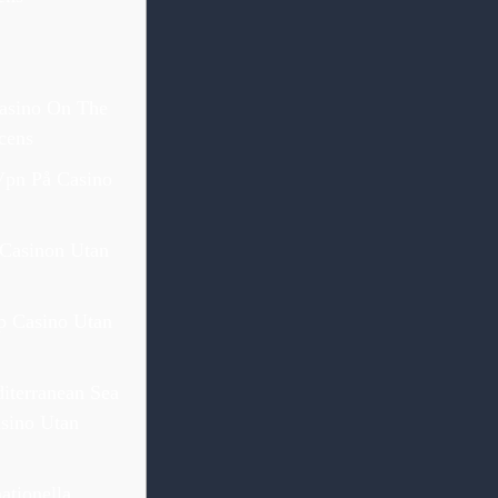
asino On The
cens
pn På Casino
 Casinon Utan
p Casino Utan
iterranean Sea
sino Utan
ationella