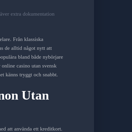
kräver extra dokumentation
elare. Från klassiska
 de alltid något nytt att
m populära bland både nybörjare
r online casino utan svensk
et känns tryggt och snabbt.
non Utan
ed att använda ett kreditkort.