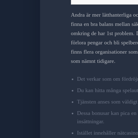
Andra är mer lätthanterliga oc
finna en bra balans mellan säk
omkring de har 1st problem. De
förlora pengar och bli spelbe
finns flera organisationer so
som nämnt tidigare.
Det verkar som om fördröjn
Du kan hitta många spelauto
Tjänsten anses som väldigt
Dessa bonusar kan pica en s
insättningar.
Istället innehåller nätcas