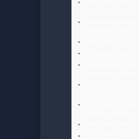
Varför Väljer Folk Casi
Licens?
Kan Jag Spela Hos Zimp
Utan Svensk Licens?
Instant Casino
Hur Fungerar Casinon U
Spelinspektionen Försvå
Svenskar Att Spela Uto
Bäst On Line Casino Ut
Licens 2025
Är Det Säkert Att Anvä
Utländska Casinon?
Bonusar Och Villkor
Spelutbud På Casinon U