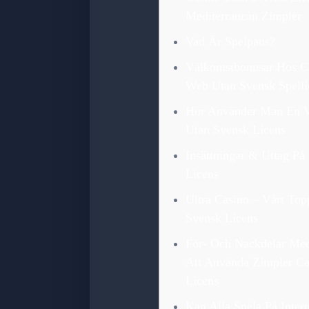
Mediterranean Zimpler
Vad Är Spelpaus?
Välkomstbonusar Hos C
Web Utan Svensk Spelli
Hur Använder Man En V
Utan Svensk Licens
Insättningar & Uttag På
Licens
Ultra Casino – Vårt Top
Svensk Licens
För- Och Nackdelar Med
Att Använda Zimpler Ca
Licens
Kan Alla Spela På Intern