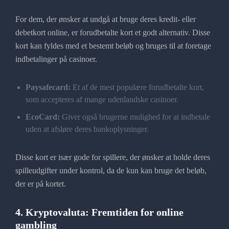
For dem, der ønsker at undgå at bruge deres kredit- eller
debetkort online, er forudbetalte kort et godt alternativ. Disse
kort kan fyldes med et bestemt beløb og bruges til at foretage
indbetalinger på casinoer.
Paysafecard:
Et af de mest populære forudbetalte kort,
som accepteres af mange udenlandske casinoer.
EcoCard:
Giver også brugerne mulighed for at indbetale
uden at afsløre deres bankoplysninger.
Disse kort er især gode for spillere, der ønsker at holde deres
spilleudgifter under kontrol, da de kun kan bruge det beløb,
der er på kortet.
4. Kryptovaluta: Fremtiden for online
gambling