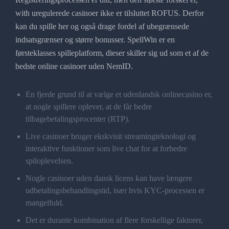
with uregulerede casinoer ikke er tilsluttet ROFUS. Derfor
kan du spille her og også drage fordel af ubegrænsede
indsatsgrænser og større bonusser. SpellWin er en
førsteklasses spilleplatform, dieser skiller sig ud som et af de
bedste online casinoer uden NemID.
En fjerde grund til at vælge et udenlandsk onlinecasino er,
at nogle spillere oplever, at de får bedre
tilbagebetalingsprocenter (RTP).
Live casinoer bruger ekskvisit streamingteknologi og
interaktive funktioner som live chat for at forbedre
spiloplevelsen.
Nogle casinoer uden dansk licens kan have længere
udbetalingsbehandlingstid, især hvis KYC-processen er
mangelfuld.
Det er durante kombination af flere forskellige faktorer,