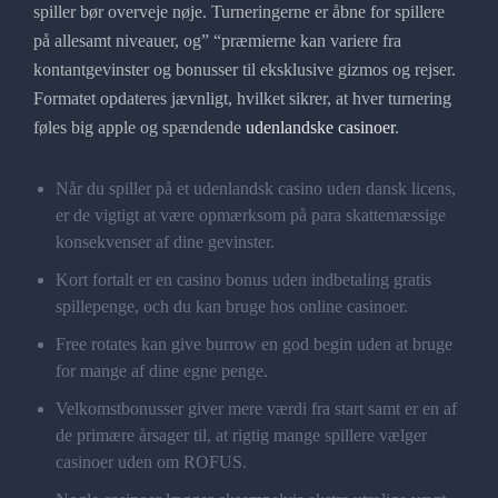
spiller bør overveje nøje. Turneringerne er åbne for spillere
på allesamt niveauer, og” “præmierne kan variere fra
kontantgevinster og bonusser til eksklusive gizmos og rejser.
Formatet opdateres jævnligt, hvilket sikrer, at hver turnering
føles big apple og spændende
udenlandske casinoer
.
Når du spiller på et udenlandsk casino uden dansk licens,
er de vigtigt at være opmærksom på para skattemæssige
konsekvenser af dine gevinster.
Kort fortalt er en casino bonus uden indbetaling gratis
spillepenge, och du kan bruge hos online casinoer.
Free rotates kan give burrow en god begin uden at bruge
for mange af dine egne penge.
Velkomstbonusser giver mere værdi fra start samt er en af
de primære årsager til, at rigtig mange spillere vælger
casinoer uden om ROFUS.