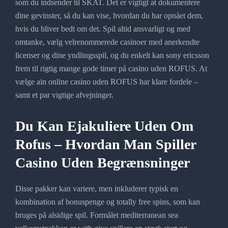
som du indsender til SKAT. Det er vigtigt at dokumentere
dine gevinster, så du kan vise, hvordan du har opnået dem,
hvis du bliver bedt om det. Spil altid ansvarligt og med
omtanke, vælg velrenommerede casinoer med anerkendte
licenser og dine yndlingsspil, og du enkelt kan sony ericsson
frem til rigtig mange gode timer på casino uden ROFUS. At
vælge ain online casino uden ROFUS har klare fordele –
samt et par vigtige afvejninger.
Du Kan Ejakuliere Uden Om
Rofus – Hvordan Man Spiller
Casino Uden Begrænsninger
Disse pakker kan variere, men inkluderer typisk en
kombination af bonuspenge og totally free spins, som kan
bruges på alsidige spil. Formålet mediterranean sea