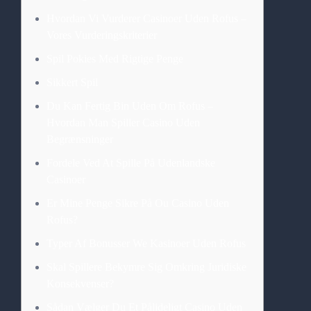
Hvordan Vi Vurderer Casinoer Uden Rofus –
Vores Vurderingskriterier
Spil Pokies Med Rigtige Penge
Sikkert Spil
Du Kan Fertig Bin Uden Om Rofus –
Hvordan Man Spiller Casino Uden
Begrænsninger
Fordele Ved At Spille På Udenlandske
Casinoer
Er Mine Penge Sikre På Ou Casino Uden
Rofus?
Typer Af Bonusser We Kasinoer Uden Rofus
Skal Spillere Bekymre Sig Omkring Juridiske
Konsekvenser?
Sådan Vælger Du Et Pålideligt Casino Uden