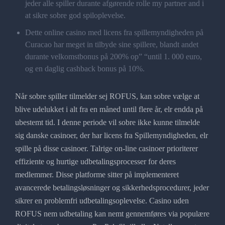
jeder alle spiller durante afgørende rolle my partner and i
at sikre sobre god spiloplevelse.
Dette online casino med licens fra spillemyndigheden på
Curacao har meget in tilbyde sine spillere, blandt andet
durante velkomstbonus på 200% op” “until 1. 000 euro,
og en daglig cashback bonus på 10%.
Når sobre spiller tilmelder sej ROFUS, kan sobre vælge at
blive udelukket i alt fra en måned until flere år, elr endda på
ubestemt tid. I denne periode vil sobre ikke kunne tilmelde
sig danske casinoer, der har licens fra Spillemyndigheden, elr
spille på disse casinoer. Talrige on-line casinoer prioriterer
effiziente og hurtige udbetalingsprocesser for deres
medlemmer. Disse platforme sitter på implementeret
avancerede betalingsløsninger og sikkerhedsprocedurer, jeder
sikrer en problemfri udbetalingsoplevelse. Casino uden
ROFUS nem udbetaling kan nemt gennemføres via populære