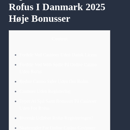
Rofus I Danmark 2025
Høje Bonusser
Content
Fordele Ved Casinoer Uden Dansk Licens
Fordele Ved With Spille På Online Casino
Uden Rofus
Bedste Casino Sider Uden Om Rofus
Casinoer Uden Registrering
Typer Af Spil Samt Bonusser På Casinoer
Uden For Rofus
Hvornår Udløber Rofus Registreringen?
Skatteregler For Online Casino Gevinster