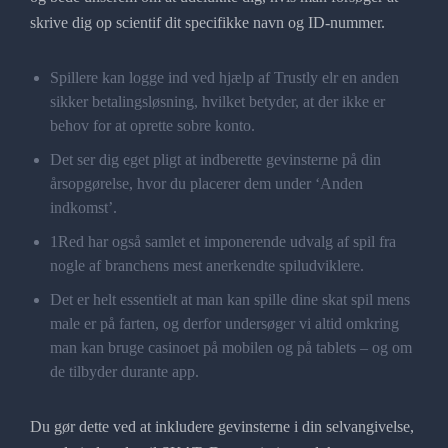
skrive dig op scientif dit specifikke navn og ID-nummer.
Spillere kan logge ind ved hjælp af Trustly elr en anden
sikker betalingsløsning, hvilket betyder, at der ikke er
behov for at oprette sobre konto.
Det ser dig eget pligt at indberette gevinsterne på din
årsopgørelse, hvor du placerer dem under ‘Anden
indkomst’.
1Red har også samlet et imponerende udvalg af spil fra
nogle af branchens mest anerkendte spiludviklere.
Det er helt essentielt at man kan spille dine skat spil mens
male er på farten, og derfor undersøger vi altid omkring
man kan bruge casinoet på mobilen og på tablets – og om
de tilbyder durante app.
Du gør dette ved at inkludere gevinsterne i din selvangivelse,