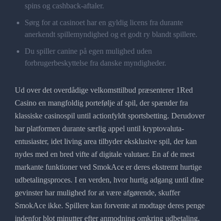
spins og cashback-aftaler.
Sørg for at casinoet har en gyldig licens fra durante
anerkendt spillemyndighed og et godt ry blandt spillere.
Du spiller canine på egen mulighed uden
forbrugerbeskyttelse fra danske myndigheder.
Ud over det overdådige velkomsttilbud præsenterer 1Red
Casino en mangfoldig portefølje af spil, der spænder fra
klassiske casinospil until actionfyldt sportsbetting. Derudover
har platformen durante særlig appel until kryptovaluta-
entusiaster, idet living area tilbyder eksklusive spil, der kan
nydes med en bred vifte af digitale valutaer. En af de mest
markante funktioner ved SmokAce er deres ekstremt hurtige
udbetalingsproces. I en verden, hvor hurtig adgang until dine
gevinster har mulighed for at være afgørende, skuffer
SmokAce ikke. Spillere kan forvente at modtage deres penge
indenfor blot minutter efter anmodning omkring udbetaling,