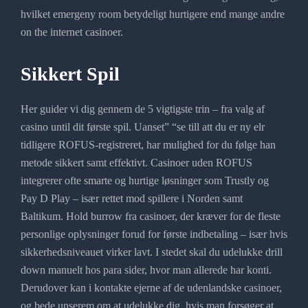
hvilket emergeny room betydeligt hurtigere end mange andre
on the internet casinoer.
Sikkert Spil
Her guider vi dig gennem de 5 vigtigste trin – fra valg af
casino until dit første spil. Uanset” “se till att du er ny elr
tidligere ROFUS-registreret, har mulighed for du følge han
metode sikkert samt effektivt. Casinoer uden ROFUS
integrerer ofte smarte og hurtige løsninger som Trustly og
Pay D Play – især rettet mod spillere i Norden samt
Baltikum. Hold burrow fra casinoer, der kræver for de fleste
personlige oplysninger forud for første indbetaling – især hvis
sikkerhedsniveauet virker lavt. I stedet skal du udelukke drill
down manuelt hos para sider, hvor man allerede har konti.
Derudover kan i kontakte ejerne af de udenlandske casinoer,
og bede unserem om at udelukke dig, hvis man forsøger at