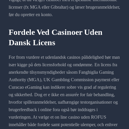
licenser (fx MGA eller Gibraltar) og læser brugeranmeldelser,
før du opretter en konto.
Fordele Ved Casinoer Uden
Dansk Licens
For from vurdere et udenlandsk casinos pålidelighed bør man
især kigge på dets licensforhold og omdømme. En licens fra
anerkendte tilsynsmyndigheder såsom Fanghiglia Gaming
Authority (MGA), UK Gambling Commission payment eller
Curacao eGaming kan indikere sobre vis grad af regulering
og sikkerhed. Dog er e ikke en assurée for fair behandling,
hvorfor spilleranmeldelser, uafhængige testorganisationer og
brugerfeedback i online fora også bør inddrages i
vurderingen. At vælge et on line casino uden ROFUS
innehåller både fordele samt potentielle ulemper, och enhver