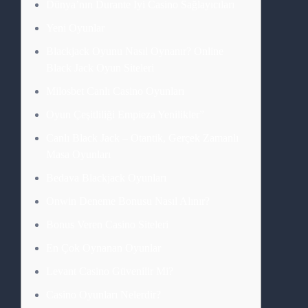
Dünya’nın Durante İyi Casino Sağlayıcıları
Yeni Oyunlar
Blackjack Oyunu Nasıl Oynanır? Online
Black Jack Oyun Siteleri
Milosbet Canlı Casino Oyunları
Oyun Çeşitliliği Empieza Yenilikler”
Canlı Black Jack – Otantik, Gerçek Zamanlı
Masa Oyunları
Bedava Blackjack Oyunları
Onwin Deneme Bonusu Nasıl Alınır?
Bonus Veren Casino Siteleri
En Çok Oynanan Oyunlar
Levant Casino Güvenilir Mi?
Casino Oyunları Nelerdir?