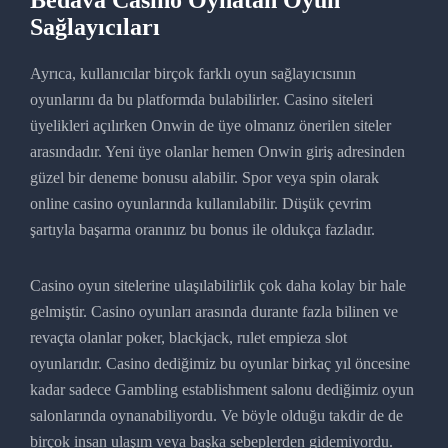
Bedava Casino Oynatan Oyun
Sağlayıcıları
Ayrıca, kullanıcılar birçok farklı oyun sağlayıcısının
oyunlarını da bu platformda bulabilirler. Casino siteleri
üyelikleri açılırken Onwin de üye olmanız önerilen siteler
arasındadır. Yeni üye olanlar hemen Onwin giriş adresinden
güzel bir deneme bonusu alabilir. Spor veya spin olarak
online casino oyunlarında kullanılabilir. Düşük çevrim
şartıyla başarma oranınız bu bonus ile oldukça fazladır.
Casino oyun sitelerine ulaşılabilirlik çok daha kolay bir hale
gelmiştir. Casino oyunları arasında durante fazla bilinen ve
revaçta olanlar poker, blackjack, rulet empieza slot
oyunlarıdır. Casino dediğimiz bu oyunlar birkaç yıl öncesine
kadar sadece Gambling establishment salonu dediğimiz oyun
salonlarında oynanabiliyordu. Ve böyle olduğu takdir de de
birçok insan ulaşım veya başka sebeplerden gidemiyordu.