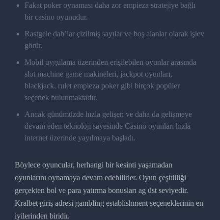
Fakat poker oynaması daha zor empieza stratejiye bağlı
bir casino oyunudur.
Rastgele dab’lar çizilmiş sayılar ve boş alanlar olarak işlev
görür.
Mobil uygulama üzerinden erişilebilen oyunlar arasında
slot machine game makineleri, jackpot oyunları,
blackjack, rulet empieza poker gibi birçok popüler
seçenek bulunmaktadır.
Ancak günümüzde hızla gelişen ve daha da gelişmeye
devam eden teknoloji sayesinde Casino oyunları hızla
internet üzerinde yayılmaya başladı.
Böylece oyuncular, herhangi bir kesinti yaşamadan
oyunlarını oynamaya devam edebilirler. Oyun çeşitliliği
gerçekten bol ve para yatırma bonusları ag üst seviyedir.
Kralbet giriş adresi gambling establishment seçeneklerinin en
iyilerinden biridir.