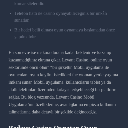
kumar siteleridir.
Telefon hattı ile casino oynayabileceğiniz bir imkân
sunarlar.
Bir hedef belli olması oyun oynamaya başlamadan önce
yapılmalıdır.
En son evre ise makara durana kadar beklenir ve kazanıp
kazanmadığınız ekrana çıkar. Levant Casino, online oyun
sektöründe öncü olan” “bir şirkettir. Mobil uygulama ile
oyunculara oyun keyfini istedikleri the woman yerde yaşama
imkanı sunar. Mobil uygulama, kullanıcıların tablet ya da
akıllı telefonları üzerinden kolayca erişebileceği bir platform
sağlar. Bu blog yazısında, Levant Casino Mobil
Uygulama’nın özelliklerine, avantajlarına empieza kullanım
talimatlarına daha detaylı bir şekilde değineceğiz.