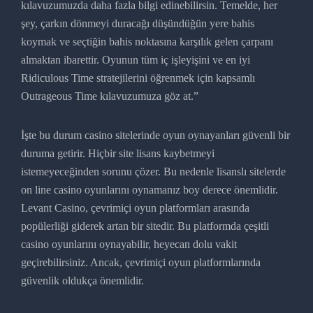
kılavuzumuzda daha fazla bilgi edinebilirsin. Temelde, her
şey, çarkın dönmeyi duracağı düşündüğün yere bahis
koymak ve seçtiğin bahis noktasına karşılık gelen çarpanı
almaktan ibarettir. Oyunun tüm iç işleyişini ve en iyi
Ridiculous Time stratejilerini öğrenmek için kapsamlı
Outrageous Time kılavuzumuza göz at.”
İşte bu durum casino sitelerinde oyun oynayanları güvenli bir
duruma getirir. Hiçbir site lisans kaybetmeyi
istemeyeceğinden sorunu çözer. Bu nedenle lisanslı sitelerde
on line casino oyunlarını oynamanız boy derece önemlidir.
Levant Casino, çevrimiçi oyun platformları arasında
popülerliği giderek artan bir sitedir. Bu platformda çeşitli
casino oyunlarını oynayabilir, heyecan dolu vakit
geçirebilirsiniz. Ancak, çevrimiçi oyun platformlarında
güvenlik oldukça önemlidir.