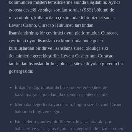
bölümünden müşteri temsilcilerine anında ulaşılabilir. Ayrıca
e-posta desteği ve sıkça sorulan sorular (SSS) bölümü de
mevcut olup, kullanıcılara çözüm odaklı bir hizmet sunar.
Levant Casino, Curacao Hükümeti tarafından
lisanslandırılmış bir çevrimiçi oyun platformudur. Curacao,
çevrimiçi oyun lisanslaması konusunda önde gelen
kuruluşlardan biridir ve lisanslama süreci oldukça sıkı
denetimlerle gerçekleştirilir. Levant Casino’nun Curacao
tarafından lisanslandırılmış olması, siteye duyulan güvenin bir
göstergesidir.
İmkanlar doğrultusunda bir karar vererek sitelerde
kazanma şansınız olanı da özenle seçebileceksiniz.
Merhaba değerli okuyucularım, bugün size Levant Casino
hakkında bilgi vereceğim.
Bu sitelerin your ex biri ülkemizde yasal olarak spor
bahisleri ve yasal şans oyunları kategorisinde hizmet veren