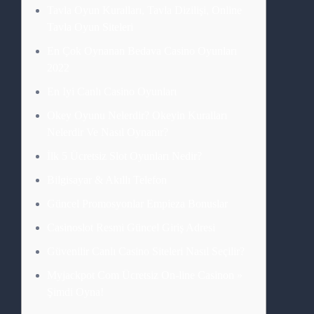
Tavla Oyun Kuralları, Tavla Dizilişi, Online
Tavla Oyun Siteleri
En Çok Oynanan Bedava Casino Oyunları
2022
En Iyi Canlı Casino Oyunları
Okey Oyunu Nelerdir? Okeyin Kuralları
Nelerdir Ve Nasıl Oynanır?
İlk 5 Ücretsiz Slot Oyunları Nedir?
Bilgisayar & Akıllı Telefon
Güncel Promosyonlar Empieza Bonuslar
Casinoslot Resmi Güncel Giriş Adresi
Güvenilir Canlı Casino Siteleri Nasıl Seçilir?
Myjackpot Com Ücretsiz On-line Casinon »
Şimdi Oyna!