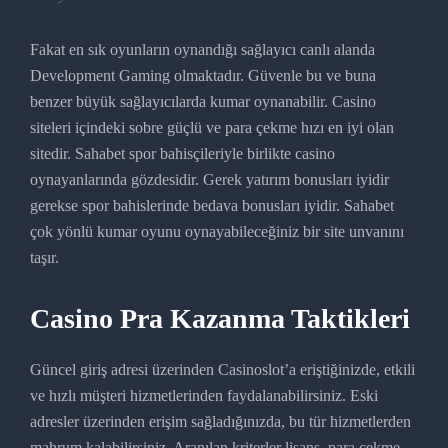
Fakat en sık oyunların oynandığı sağlayıcı canlı alanda
Development Gaming olmaktadır. Güvenle bu ve buna
benzer büyük sağlayıcılarda kumar oynanabilir. Casino
siteleri içindeki sobre güçlü ve para çekme hızı en iyi olan
sitedir. Sahabet spor bahisçileriyle birlikte casino
oynayanlarında gözdesidir. Gerek yatırım bonusları iyidir
gerekse spor bahislerinde bedava bonusları iyidir. Sahabet
çok yönlü kumar oyunu oynayabileceğiniz bir site unvanını
taşır.
Casino Pra Kazanma Taktikleri
Güncel giriş adresi üzerinden Casinoslot’a eriştiğinizde, etkili
ve hızlı müşteri hizmetlerinden faydalanabilirsiniz. Eski
adresler üzerinden erişim sağladığınızda, bu tür hizmetlerden
mahrum kalabilirsiniz. Aranılan kriterler lisans, para çekme