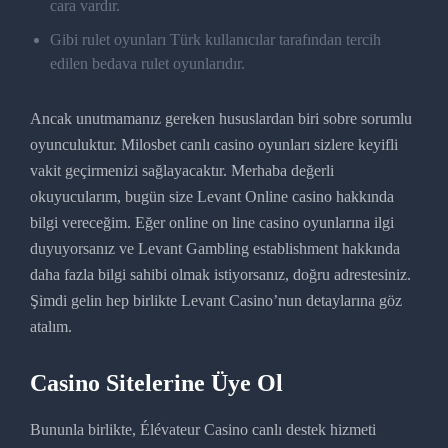
cara vardır.
Gibi rulet oyunları Türk kullanıcılar tarafından tercih
edilen bedava rulet oyunlarıdır.
Ancak unutmamanız gereken hususlardan biri sobre sorumlu
oyunculuktur. Milosbet canlı casino oyunları sizlere keyifli
vakit geçirmenizi sağlayacaktır. Merhaba değerli
okuyucularım, bugün size Levant Online casino hakkında
bilgi vereceğim. Eğer online on line casino oyunlarına ilgi
duyuyorsanız ve Levant Gambling establishment hakkında
daha fazla bilgi sahibi olmak istiyorsanız, doğru adrestesiniz.
Şimdi gelin hep birlikte Levant Casino’nun detaylarına göz
atalım.
Casino Sitelerine Üye Ol
Bununla birlikte, Élévateur Casino canlı destek hizmeti