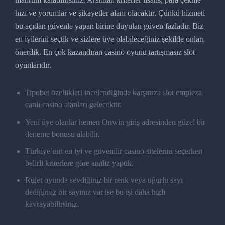
hızı ve yorumlar ve şikayetler alanı olacaktır. Çünkü hizmeti
bu açıdan güvenle yapan birine duyulan güven fazladır. Biz
en iyilerini seçtik ve sizlere üye olabileceğiniz şekilde onları
önerdik. En çok kazandıran casino oyunu tartışmasız slot
oyunlarıdır.
Tipobet özellikleri incelendiğinde karşınıza slot empieza
canlı casino alanları gelecektir.
Yeni üye olanlar hemen Onwin giriş adresinden güzel bir
deneme bonusu alabilir.
Türkiye’nin en iyi ve güvenilir casino sitelerini seçerken
belirli kriterlere göre analiz yaptık.
Rulet oyunda sevdiğiniz bir renk veya uğurlu sayı
dediğimiz bir sayınız var ise bu işi daha hızlı
kavrayabilirsiniz.