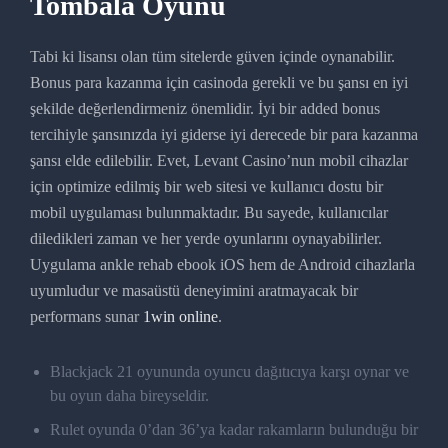
Tombala Oyunu
Tabi ki lisansı olan tüm sitelerde güven içinde oynanabilir.
Bonus para kazanma için casinoda gerekli ve bu şansı en iyi
şekilde değerlendirmeniz önemlidir. İyi bir added bonus
tercihiyle şansınızda iyi giderse iyi derecede bir para kazanma
şansı elde edilebilir. Evet, Levant Casino’nun mobil cihazlar
için optimize edilmiş bir web sitesi ve kullanıcı dostu bir
mobil uygulaması bulunmaktadır. Bu sayede, kullanıcılar
diledikleri zaman ve her yerde oyunlarını oynayabilirler.
Uygulama ankle rehab ebook iOS hem de Android cihazlarla
uyumludur ve masaüstü deneyimini aratmayacak bir
performans sunar
1win online
.
Blackjack 21 oyununda oyuncu dağıtıcıya karşı oynar ve
bu oyun daha bireyseldir.
Rulet oyunda 0’dan 36’ya kadar rakamların bulunduğu bir