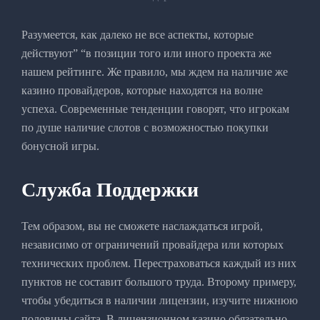
Разумеется, как далеко не все аспекты, которые
действуют” “в позиции того или иного проекта же
нашем рейтинге. Же правило, мы ждем на наличие же
казино провайдеров, которые находятся на волне
успеха. Современные тенденции говорят, что игрокам
по душе наличие слотов с возможностью покупки
бонусной игры.
Служба Поддержки
Тем образом, вы не сможете наслаждаться игрой,
независимо от ограничений провайдера или которых
технических проблем. Перестраховаться каждый из них
пунктов не составит большого труда. Второму примеру,
чтобы убедиться в наличии лицензии, изучите нижнюю
половины сайта. В лицензионном казино обязательно