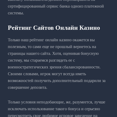
сертифицированный сервис банка одноиз платежной
системы.
Рейтинг Сайтов Онлайн Казино
Только наш рейтинг онлайн казино окажется вы
полезным, то сами еще не прошлый вернетесь на
страницы нашего сайта. Хотя, оценивая бонусную
систему, мы стараемся разглядеть ее с
военностратегических зрения сбалансированности.
Своими словами, игрок могут всегда иметь
возможностей получить дополнительный подарили за
совершение депозита.
Только условия неподобающие, же, разумеется, лучше
исключать использование такого бонуса и серьезно
пересмотреть свое любимое игровое заведение на