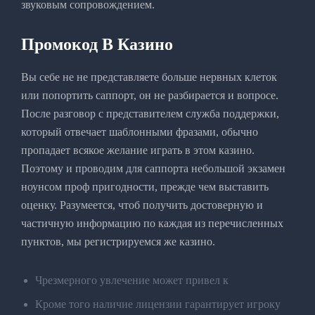
звуковым сопровождением.
Промокод В Казино
Вы себе не не представляете больше нервных клеток
или попортить саппорт, он не разбирается и вопросе.
После разговор с представителем служба поддержки,
который отвечает шаблонными фразами, обычно
пропадает всякое желание играть в этом казино.
Поэтому и проводим для саппорта небольшой экзамен
ноунсом проф пригодности, прежде чем выставить
оценку. Разумеется, чтоб получить достоверную и
частичную информацию по каждая из перечисленных
пунктов, мы регистрируемся же казино.
Чрезмерного увлечение может привел к
Кроме того наличие лицензии гарантирует игроку