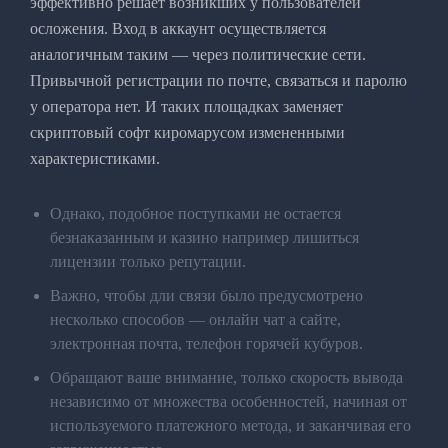
эффективно решает возникших у пользователей
осложения. Вход в аккаунт осуществляется
аналогичным таким — через политические сети.
Привычной регистрации по почте, связаться и паролю
у оператора нет. И таких площадках заменяет
скриптовый софт киромарусом измененными
характеристиками.
Однако, подобное поступками не остается
безнаказанным и казино например лишиться
лицензии только репутации.
Важно, чтобы дли связи было предусмотрено
несколько способов ― онлайн чат а сайте,
электронная почта, телефон горячей кубуров.
Обращают ваше внимание, только скорость вывода
независимо от множества особенностей, начиная от
используемого платежного метода, и заканчивая его