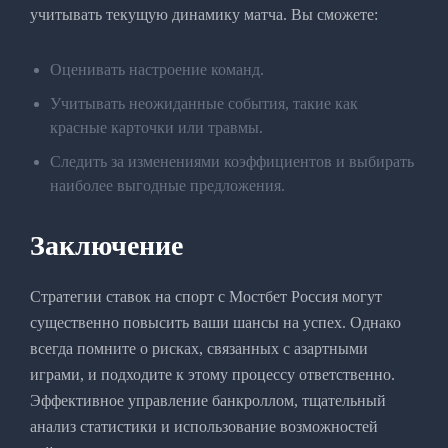
учитывать текущую динамику матча. Вы сможете:
Оценивать настроение команд.
Учитывать неожиданные события, такие как
красные карточки или травмы.
Следить за изменениями коэффициентов и выбирать
наиболее выгодные предложения.
Заключение
Стратегии ставок на спорт с Мостбет Россия могут
существенно повысить ваши шансы на успех. Однако
всегда помните о рисках, связанных с азартными
играми, и подходите к этому процессу ответственно.
Эффективное управление банкроллом, тщательный
анализ статистики и использование возможностей