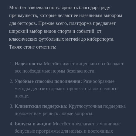
Мостбет завоевала популярность благодаря ряду
преимуществ, которые делают ее идеальным выбором
для бетторов. Прежде всего, платформа предлагает
широкий выбор видов спорта и событий, от
классических футбольных матчей до киберспорта.
Также стоит отметить:
Надежность:
Мостбет имеет лицензию и соблюдает
все необходимые нормы безопасности.
Удобные способы пополнения:
Разнообразные
методы депозита делают процесс ставок намного
проще.
Клиентская поддержка:
Круглосуточная поддержка
поможет вам решить любые вопросы.
Бонусы и акции:
Мостбет предлагает заманчивые
бонусные программы для новых и постоянных