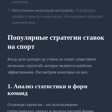
клиентов.
Интуитивно понятный интерфейс:
Платформа
удобна и проста в навигации, что идеально подходит
для новичков.
Популярные стратегии ставок
на спорт
Когда дело доходит до ставок на спорт, существуют
несколько стратегий, которые являются наиболее
эффективными. Рассмотрим некоторые из них:
1. Анализ статистики и форм
команд
Отличная стратегия – это использование
статистических данных и анализа текущей формы