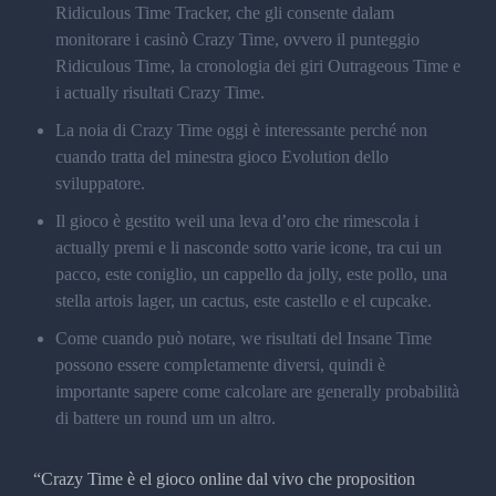
Ridiculous Time Tracker, che gli consente dalam
monitorare i casinò Crazy Time, ovvero il punteggio
Ridiculous Time, la cronologia dei giri Outrageous Time e
i actually risultati Crazy Time.
La noia di Crazy Time oggi è interessante perché non
cuando tratta del minestra gioco Evolution dello
sviluppatore.
Il gioco è gestito weil una leva d’oro che rimescola i
actually premi e li nasconde sotto varie icone, tra cui un
pacco, este coniglio, un cappello da jolly, este pollo, una
stella artois lager, un cactus, este castello e el cupcake.
Come cuando può notare, we risultati del Insane Time
possono essere completamente diversi, quindi è
importante sapere come calcolare are generally probabilità
di battere un round um un altro.
“Crazy Time è el gioco online dal vivo che proposition