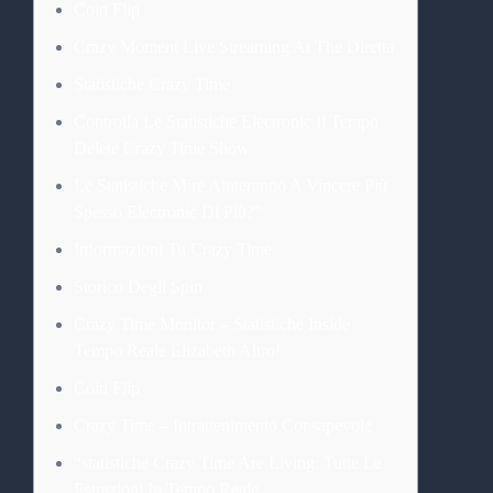
Coin Flip
Crazy Moment Live Streaming At The Diretta
Statistiche Crazy Time
Controlla Le Statistiche Electronic Il Tempo
Delete Crazy Time Show
Le Statistiche Mire Aiuteranno A Vincere Più
Spesso Electronic Di Più?”
Informazioni Tu Crazy Time
Storico Degli Spin
Crazy Time Monitor – Statistiche Inside
Tempo Reale Elizabeth Altro!
Coin Flip
Crazy Time – Intrattenimento Consapevole
“statistiche Crazy Time Are Living: Tutte Le
Estrazioni In Tempo Reale