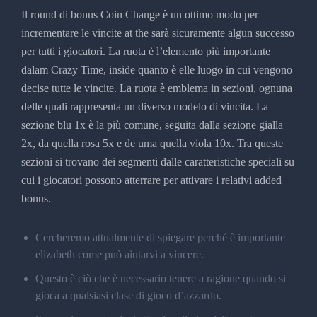
Il round di bonus Coin Change è un ottimo modo per
incrementare le vincite at the sarà sicuramente algun successo
per tutti i giocatori. La ruota è l’elemento più importante
dalam Crazy Time, inside quanto è elle luogo in cui vengono
decise tutte le vincite. La ruota è emblema in sezioni, ognuna
delle quali rappresenta un diverso modelo di vincita. La
sezione blu 1x è la più comune, seguita dalla sezione gialla
2x, da quella rosa 5x e de uma quella viola 10x. Tra queste
sezioni si trovano dei segmenti dalle caratteristiche speciali su
cui i giocatori possono atterrare per attivare i relativi added
bonus.
Cercheremo attualmente di spiegare perché è importante
elizabeth come può aiutarvi a vincere.
Questo è ciò che è necessario tenere a ragione quando si
gioca a qualsiasi clase di gioco d’azzardo.