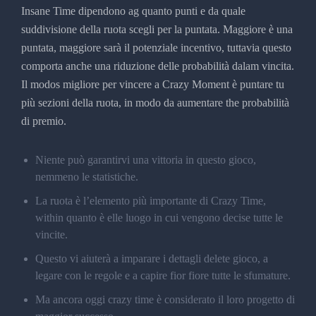
Insane Time dipendono ag quanto punti e da quale
suddivisione della ruota scegli per la puntata. Maggiore è una
puntata, maggiore sarà il potenziale incentivo, tuttavia questo
comporta anche una riduzione delle probabilità dalam vincita.
Il modos migliore per vincere a Crazy Moment è puntare tu
più sezioni della ruota, in modo da aumentare the probabilità
di premio.
Niente può garantirvi una vittoria in questo gioco,
nemmeno le statistiche.
La ruota è l’elemento più importante di Crazy Time,
within quanto è elle luogo in cui vengono decise tutte le
vincite.
Questo vi aiuterà a imparare i dettagli delete gioco, a
legare con le regole e a capire fior fiore tutte le sfumature.
Ma ancora oggi crazy time è considerato il loro progetto di