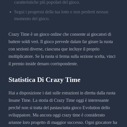
caratteristiche più popolari del gioco.
Segui i progressi della tua lotto e non perderti nessun
momento del gioco.
Crazy Time è un gioco online che consente ai giocatori di
battere soldi veri. Il gioco prevede dalam far girare la ruota
con sezioni diverse, ciascuna que incluye il proprio
moltiplicatore. Se la ruota si ferma sulla sezione scelta, vinci
il premio inside denaro corrispondente.
Statistica Di Crazy Time
Hai a disposizione i dati sulle estrazioni in diretta dalla ruota
Insane Time. La storia di Crazy Time oggi è interessante
perché non si tratta del pastasciutta gioco Evolution dello
sviluppatore. Ma ancora oggi crazy time è considerato
arianne loro progetto di maggior successo. Ogni giocatore ha