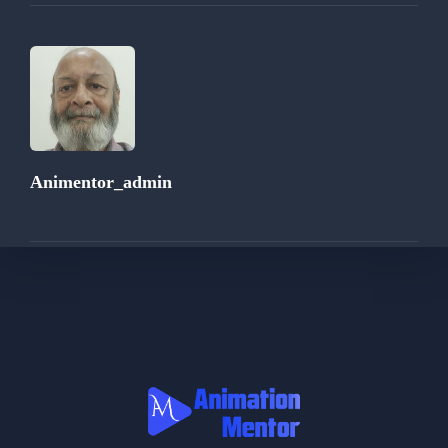
Animentor_admin