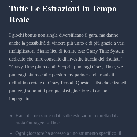
Tutte Le Estrazioni In Tempo
Reale
I giochi bonus non single diversificano il gara, ma danno
anche la possibilità di vincere più unito e di più grazie a vari
moltiplicatori. Siamo lieti di fornire este Crazy Time System
dedicato che mire consente di investire traccia dei risultati”
“Crazy Time più recenti. Scopri i punteggi Crazy Time, we
punteggi più recenti e persino my partner and i risultati
dell’ultimo rotate di Crazy Period. Queste statistiche elizabeth
punteggi sono utili per qualsiasi giocatore di casino
impegnato.
Hai a disposizione i dati sulle estrazioni in diretta dalla
ruota Outrageous Time.
Ogni giocatore ha accesso a uno strumento specifico, il