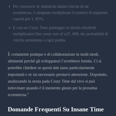
Per conoscere le statistiche dalam vincita di mi
scommessa, è adeguato moltiplicare il numero di segmenti
coperti per 1. 85%.
E con un Crazy Time punteggio in diretta elizabeth
moltiplicatori fino some sort of x25. 000, the probabilità di
vincita aumentano a ogni partita.
È certamente pratique e di collaborazione in molti modi,
altrimenti perché gli sviluppatori l’avrebbero fornita. Ci si
potrebbe chiedere se questi dati siano particolarmente
importanti e ze sia necessario prestarvi attenzione. Dopotutto,
analizzando la storia pada Crazy Time dal vivo si può
indovinare quando è il momento giusto per la prossima
scommessa.”
Domande Frequenti Su Insane Time