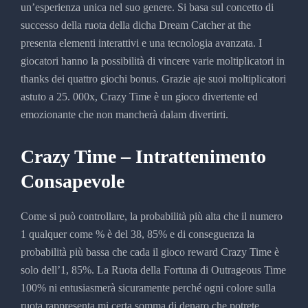
un’esperienza unica nel suo genere. Si basa sul concetto di
successo della ruota della dicha Dream Catcher at the
presenta elementi interattivi e una tecnologia avanzata. I
giocatori hanno la possibilità di vincere varie moltiplicatori in
thanks dei quattro giochi bonus. Grazie aje suoi moltiplicatori
astuto a 25. 000x, Crazy Time è un gioco divertente ed
emozionante che non mancherà dalam divertirti.
Crazy Time – Intrattenimento
Consapevole
Come si può controllare, la probabilità più alta che il numero
1 qualquer come % è del 38, 85% e di conseguenza la
probabilità più bassa che cada il gioco reward Crazy Time è
solo dell’1, 85%. La Ruota della Fortuna di Outrageous Time
100% ni entusiasmerà sicuramente perché ogni colore sulla
ruota rappresenta mi certa somma di denaro che potrete