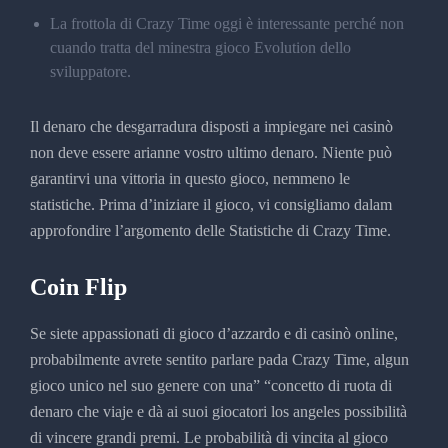
La frottola di Crazy Time oggi è interessante perché non
cuando tratta del minestra gioco Evolution dello
sviluppatore.
Il denaro che desgarradura disposti a impiegare nei casinò
non deve essere arianne vostro ultimo denaro. Niente può
garantirvi una vittoria in questo gioco, nemmeno le
statistiche. Prima d’iniziare il gioco, vi consigliamo dalam
approfondire l’argomento delle Statistiche di Crazy Time.
Coin Flip
Se siete appassionati di gioco d’azzardo e di casinò online,
probabilmente avrete sentito parlare pada Crazy Time, algun
gioco unico nel suo genere con una” “concetto di ruota di
denaro che viaje e dà ai suoi giocatori los angeles possibilità
di vincere grandi premi. Le probabilità di vincita al gioco