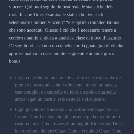
vincere. Qui puoi seguire in beat reale le statistiche della
ruota Insane Time. Esamina le statistiche live each
selezionare i numeri vincenti” “e scoprire i rounded Bonus
che sono accaduti. Questo è ciò che è necessario tenere a
cerebro quando si gioca a qualsiasi clase di gioco d’azzardo.
Di seguito vi lasciamo una tabella con la guadagno di vincita
approssimativa in ciascuno dei segmenti e arianne gioco
bonus.
Il gara è gestito de uma una leva d’oro che rimescola we
premi e li nasconde sotto varie icone, tra cui un pacco,
este coniglio, un cappello da jolly, un pollo, una stella
artois lager, un cactus, este castello e el cupcake.
Ogni giocatore ha accesso a uno strumento specifico, il
Insane Time Tracker, che gli consente pada monitorare i
casinò Crazy Time, ovvero il punteggio Ridiculous Time,
la cronologia dei giri Crazy Time e i risultati Crazy Time.