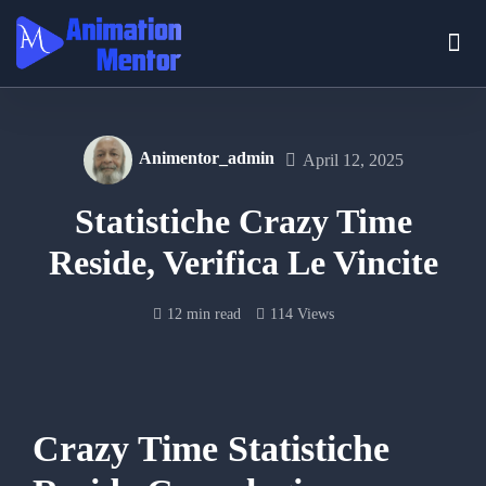
Animentor_admin
April 12, 2025
Statistiche Crazy Time
Reside, Verifica Le Vincite
12 min read
114 Views
Crazy Time Statistiche