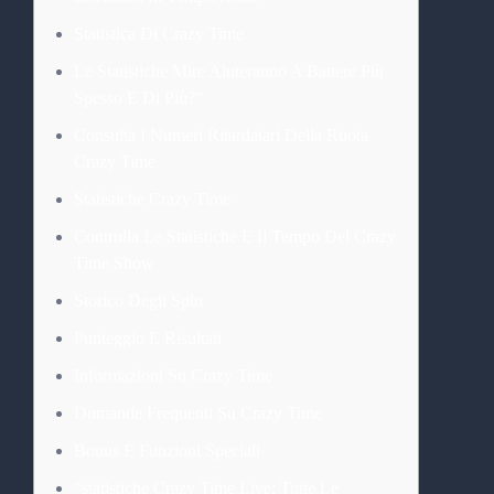
Statistica Di Crazy Time
Le Statistiche Mire Aiuteranno A Battere Più
Spesso E Di Più?”
Consulta I Numeri Ritardatari Della Ruota
Crazy Time
Statistiche Crazy Time
Controlla Le Statistiche E Il Tempo Del Crazy
Time Show
Storico Degli Spin
Punteggio E Risultati
Informazioni Su Crazy Time
Domande Frequenti Su Crazy Time
Bonus E Funzioni Speciali
“statistiche Crazy Time Live: Tutte Le