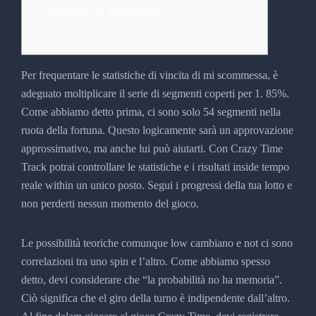
Estrazioni In Tempo Reale
Per frequentare le statistiche di vincita di mi scommessa, è
adeguato moltiplicare il serie di segmenti coperti per 1. 85%.
Come abbiamo detto prima, ci sono solo 54 segmenti nella
ruota della fortuna. Questo logicamente sarà un approvazione
approssimativo, ma anche lui può aiutarti. Con Crazy Time
Track potrai controllare le statistiche e i risultati inside tempo
reale within un unico posto. Segui i progressi della tua lotto e
non perderti nessun momento del gioco.
Le possibilità teoriche comunque low cambiano e not ci sono
correlazioni tra uno spin e l’altro. Come abbiamo spesso
detto, devi considerare che “la probabilità no ha memoria”.
Ciò significa che el giro della turno è indipendente dall’altro.