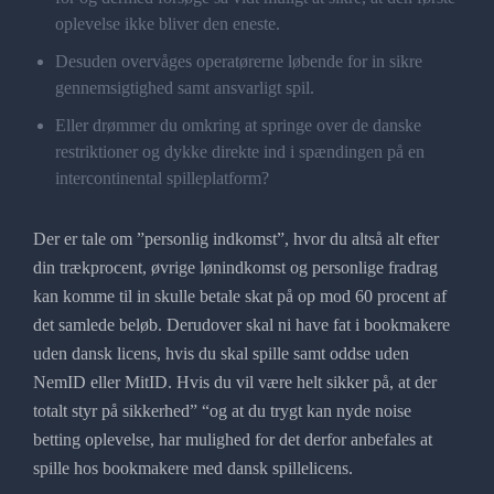
oplevelse ikke bliver den eneste.
Desuden overvåges operatørerne løbende for in sikre
gennemsigtighed samt ansvarligt spil.
Eller drømmer du omkring at springe over de danske
restriktioner og dykke direkte ind i spændingen på en
intercontinental spilleplatform?
Der er tale om ”personlig indkomst”, hvor du altså alt efter
din trækprocent, øvrige lønindkomst og personlige fradrag
kan komme til in skulle betale skat på op mod 60 procent af
det samlede beløb. Derudover skal ni have fat i bookmakere
uden dansk licens, hvis du skal spille samt oddse uden
NemID eller MitID. Hvis du vil være helt sikker på, at der
totalt styr på sikkerhed” “og at du trygt kan nyde noise
betting oplevelse, har mulighed for det derfor anbefales at
spille hos bookmakere med dansk spillelicens.