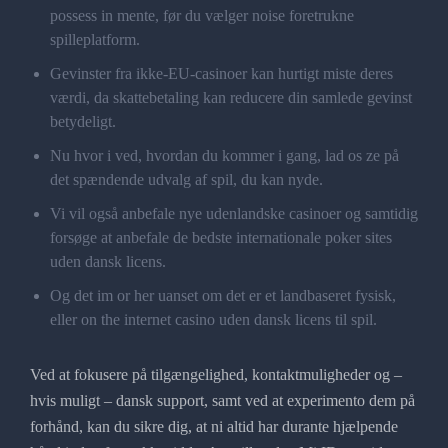
possess in mente, før du vælger noise foretrukne
spilleplatform.
Gevinster fra ikke-EU-casinoer kan hurtigt miste deres
værdi, da skattebetaling kan reducere din samlede gevinst
betydeligt.
Nu hvor i ved, hvordan du kommer i gang, lad os ze på
det spændende udvalg af spil, du kan nyde.
Vi vil også anbefale nye udenlandske casinoer og samtidig
forsøge at anbefale de bedste internationale poker sites
uden dansk licens.
Og det im or her uanset om det er et landbaseret fysisk,
eller on the internet casino uden dansk licens til spil.
Ved at fokusere på tilgængelighed, kontaktmuligheder og –
hvis muligt – dansk support, samt ved at experimento dem på
forhånd, kan du sikre dig, at ni altid har durante hjælpende