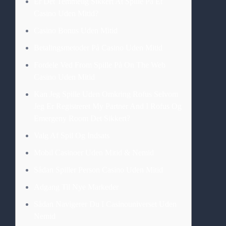
Er Det Temmelig Sikkert At Spille På Et
Casino Uden Mitid?
Casino Bonus Uden Mitid
Betalingsmetoder På Casino Uden Mitid
Fordele Ved From Spille På On The Web
Casino Uden Mitid
Kan Jeg Spille Uden Omkring Rofus Selvom
Jeg Er Registreret My Partner And I Rofus Og
Emergeny Room Det Sikkert?
Valg Af Spil Og Indsats
Mobil Casinoer Uden Mitid & Nemid
Sådan Spiller Person Casino Uden Mitid
Adgang Til Nye Markeder
Sådan Navigerer Du I Casinouniverset Uden
Nemid