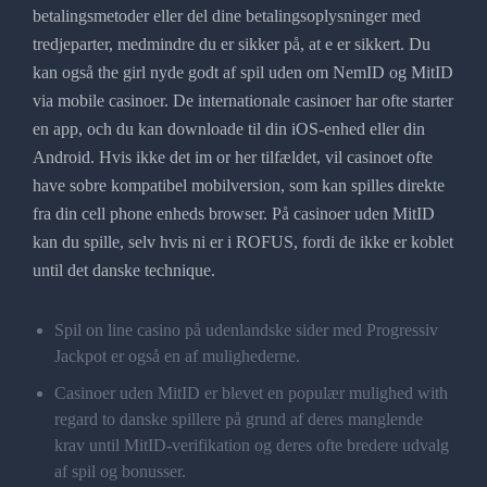
betalingsmetoder eller del dine betalingsoplysninger med
tredjeparter, medmindre du er sikker på, at e er sikkert. Du
kan også the girl nyde godt af spil uden om NemID og MitID
via mobile casinoer. De internationale casinoer har ofte starter
en app, och du kan downloade til din iOS-enhed eller din
Android. Hvis ikke det im or her tilfældet, vil casinoet ofte
have sobre kompatibel mobilversion, som kan spilles direkte
fra din cell phone enheds browser. På casinoer uden MitID
kan du spille, selv hvis ni er i ROFUS, fordi de ikke er koblet
until det danske technique.
Spil on line casino på udenlandske sider med Progressiv
Jackpot er også en af mulighederne.
Casinoer uden MitID er blevet en populær mulighed with
regard to danske spillere på grund af deres manglende
krav until MitID-verifikation og deres ofte bredere udvalg
af spil og bonusser.