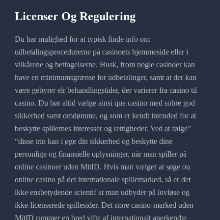
Licenser Og Regulering
Du har mulighed for at typisk finde info om
udbetalingsprocedurerne på casinoets hjemmeside eller i
vilkårene og betingelserne. Husk, from nogle casinoer kan
have en minimumsgrænse for udbetalinger, samt at der kan
være gebyrer elr behandlingstider, der varierer fra casino til
casino. Du bør altid vælge ainsi que casino med sobre god
sikkerhed samt omdømme, og som er kendt intended for at
beskytte spillernes interesser og rettigheder. Ved at følge”
“disse trin kan i øge din sikkerhed og beskytte dine
personlige og finansielle oplysninger, når man spiller på
online casinoer uden MitID. Hvis man vælger at søge ou
online casino på det internationale spillemarked, så er det
ikke ensbetydende scientif at man udbyder på lovløse og
ikke-licenserede spillesider. Det store casino-marked uden
MitID rummer en bred vifte af internationalt anerkendte