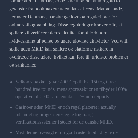
partner and i Danmark, er de ikke tilfældet with regard to
gevinster fra bookmakere uden dansk licens. Mange lande,
herunder Danmark, har strenge love og reguleringer for
online spil og gambling. Disse reguleringer kræver ofte, at
spillere vil verificere deres identitet for at forhindre
hvidvaskning af penge og andre ulovlige aktiviteter. Ved with
spille uden MitID kan spillere og platforme risikere in
overtræde disse adore, hvilket kan føre til juridiske problemer
og sanktioner.
Velkomstpakken giver 400% op til €2. 150 og three
hundred free rounds, mens sportssektionen tilbyder 100%
operative til €100 samt endda 111% unti eSports.
Casinoer uden MitID er och regel placeret i actually
udlandet og bruger deres egne login- og
verifikationssystemer i stedet for de danske MitID.
Med denne oversigt er du godt rustet til at udnytte de