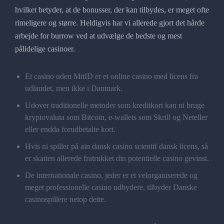
hvilket betyder, at de bonusser, der kan tilbydes, er meget ofte
rimeligere og større. Heldigvis har vi allerede gjort det hårde
arbejde for burrow ved at udvælge de bedste og mest
pålidelige casinoer.
Et casino uden MitID er et online casino med licens fra
udlandet, men ikke i Danmark.
Udover traditionelle metoder som kreditkort kan ni bruge
kryptovaluta som Bitcoin, e-wallets som Skrill og Neteller
eller endda forudbetalte kort.
Hvis ni spiller på ain dansk casino scientif dansk licens, så
er skatten allerede fratrukket din potentielle casino gevinst.
De internationale casino, jeder er et velorganiserede og
meget professionelle casino udbydere, tilbyder Danske
casinospillere netop dette.