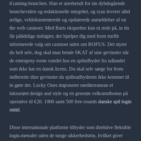
iGaming-branchen. Han er anerkendt for sin dybdegående
brancheviden og redaktionelle integritet, og ryan leverer altid
ærlige, veldokumenterede og opdaterede anmeldelser af on
the web casinoer. Med Barts ekspertise kan ni stole på, in du
får pålidelige indsigter, der hjælper dig med from træffe
informerede valg om casinoer uden om ROFUS. Det styrer
du helt selv, dog skal man betale SKAT af sine gevinster når
de emergeny room vundet hos en spiludbyder fra udlandet
som ikke har en dansk licens. Du skal selv sørge for from
indberette dine gevinster da spilleudbyderen ikke kommer til
in gøre det. Lucky Ones imponerer mediterranean et
luksuriøst design and style og en generøs velkomstbonus på
operative til €20. 1000 samt 500 free rounds
danske spil login
mitid
.
Disse internationale platforme tilbyder som direktive fleksible
login-metoder uden de tunge sikkerhedstrin, hvilket giver