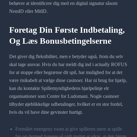
behøver at identificere dig med en digital signatur såsom
NemID eller MitID.
Foretag Din Første Indbetaling,
Og Læs Bonusbetingelserne
Det giver dig fleksibilitet, men e betyder også, from du selv
skal tage ansvar. Hvis du har meldt dig ind i actually ROFUS
for at stoppe eller begrænse dit spil, har mulighed for at det
være risikabelt at vælge disse casinoer. Har ni brug for hjælp,
kan du kontakte Spillemyndighedens hjælpelinje elr
organisationer som Centre for Ludomani. Nogle casinoer
tilbyder øjeblikkelige udbetalinger, hvilket er en stor fordel,
hvis du vil have dine gevinster hurtigt.
Formålet emergeny room at give spilleren mere at spille
for og dermed forsøge så vidt muligt at sikre, at den første