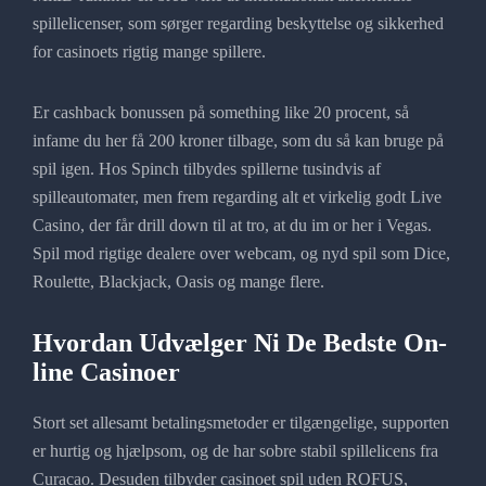
spillelicenser, som sørger regarding beskyttelse og sikkerhed
for casinoets rigtig mange spillere.
Er cashback bonussen på something like 20 procent, så
infame du her få 200 kroner tilbage, som du så kan bruge på
spil igen. Hos Spinch tilbydes spillerne tusindvis af
spilleautomater, men frem regarding alt et virkelig godt Live
Casino, der får drill down til at tro, at du im or her i Vegas.
Spil mod rigtige dealere over webcam, og nyd spil som Dice,
Roulette, Blackjack, Oasis og mange flere.
Hvordan Udvælger Ni De Bedste On-
line Casinoer
Stort set allesamt betalingsmetoder er tilgængelige, supporten
er hurtig og hjælpsom, og de har sobre stabil spillelicens fra
Curacao. Desuden tilbyder casinoet spil uden ROFUS,