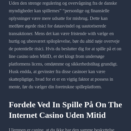
Uden den strenge regulering og overvågning fra de danske
myndigheder kan spillernes” “personlige og finansielle
oplysninger være mere udsatte for misbrug. Dette kan
medføre øgede risici for datasvindel og uautoriserede
transaktioner. Mens det kan være fristende with vælge en
hurtig og ubesværet spiloplevelse, bør du altid nøje overveje
de potentielle risici. Hvis du beslutter dig for at spille på et on
line casino uden MitID, er det klogt from undersøge
platformens licens, omdømme og sikkerhedstiltag grundigt.
Husk endda, at gevinster fra disse casinoer kan være
skattepligtige, hvad for et er en vigtig faktor at possess in
mente, før du vælger din foretrukne spilleplatform.
Fordele Ved In Spille På On The
Internet Casino Uden Mitid
Ulempen er canine, at du ikke har den samme beskyttelse