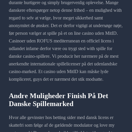
durante hurtigere og simply brugervenlig oplevelse. Mange
danskere efterspørger netop denne frihed – en mulighed with
regard to selv at vælge, hvor meget sikkerhed samt
anonymitet de ønsker. Det er derfor vigtigt at undersøge nøje,
før person vælger at spille på et on line casino uden MitID.
Casinoer uden ROFUS mediterranean en officiel licens i
udlandet infame derfor være ou trygt sted with spille for
danske casino-spillere. Vi producir her nærmere på de mest
anerkendte internationale spillelicenser på det udenlandske
casino-marked. Et casino uden MitID kan måske lyde
kompliceret, guys det er nærmest det stik modsatte.
Andre Muligheder Finish På Det
Danske Spillemarked
Hvor alle gevinster hos betting sider med dansk licens er
skattefri som følge af de gældende modulator og love my