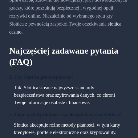
graczy, które poszukują bezpiecznej i wygodnej opcji
rozrywki online. Niezależnie od wybranego stylu gry,
Slottica z pewnością zaspokoi Twoje oczekiwania
slottica
casino
.
Najczęściej zadawane pytania
(FAQ)
1. Czy Slottica jest bezpieczne?
Tak, Slottica stosuje najwyższe standardy
bezpieczeństwa oraz szyfrowania danych, co chroni
Twoje informacje osobiste i finansowe.
2. Jakie metody płatności są akceptowane na Slottica?
Slottica akceptuje różne metody płatności, w tym karty
kredytowe, portfele elektroniczne oraz kryptowaluty.