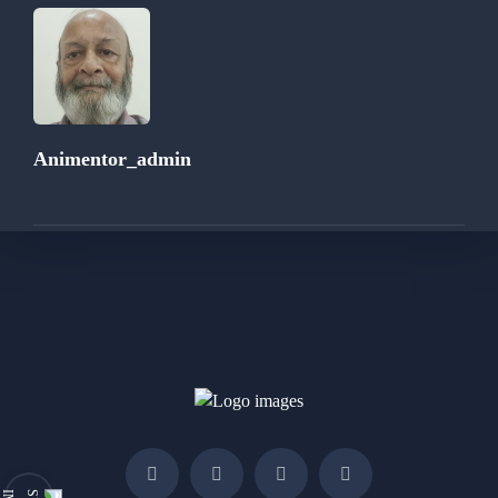
Animentor_admin