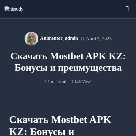
Animentor_admin
April 5, 2025
Скачать Mostbet APK KZ:
Бонусы и преимущества
1 min read
146 Views
Скачать Mostbet APK
KZ: Бонусы и