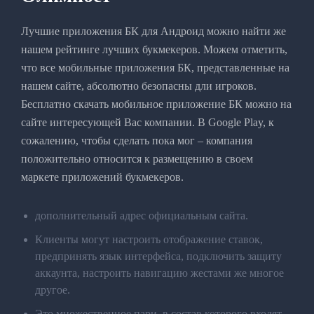
Лучшие приложения БК для Андроид можно найти же
нашем рейтинге лучших букмекеров. Можем отметить,
что все мобильные приложения БК, представленные на
нашем сайте, абсолютно безопасны дли игроков.
Бесплатно скачать мобильное приложение БК можно на
сайте интересующей Вас компании. В Google Play, к
сожалению, чтобы сделать пока мог – компания
положительно относится к размещению в своем
маркете приложений букмекеров.
дополнительный адрес официальным сайта.
Клиенты могут настроить отображение ставок,
предпринять язык интерфейса, подключить защиту
аккаунта, настроить навигацию жестами же многое
другое.
Это множественное пари, в состав которого входят