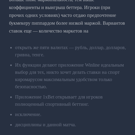
коэффициенты и выигрыш беттера. Игроки (при
прочих одних условиях) часто отдаю предпочтение
букмекеру пиппардом более низкой маржой. Вариантов
ставок еще — количество маркетов на
открыть же пяти валютах — рубль, доллар, долларов,
гривна, тенге.
Их функции делают приложение Winline идеальным
выбор для тех, никто хочет делать ставки на спорт
киромарусом максимальным удобством только
безопасностью.
Приложение 1xBet открывает для игроков
полноценный спортивный беттинг.
исключение.
дисциплины и данной матча.