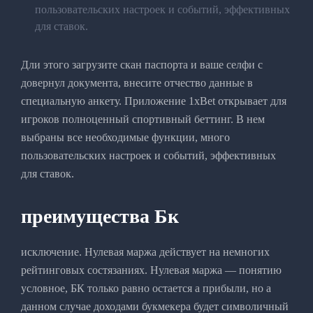
пользовательских настроек и событий, эффективных
для ставок.
Дли этого загрузите скан паспорта и ваше селфи с
довернул документа, внесите отчество данные в
специальную анкету. Приложение 1xBet открывает для
игроков полноценный спортивный беттинг. В нем
выбраны все необходимые функции, много
пользовательских настроек и событий, эффективных
для ставок.
преимущества Бк
исключение. Нулевая маржа действует на немногих
рейтинговых состязаниях. Нулевая маржа — понятию
условное, БК только равно остается а прибыли, но а
данном случае доходами букмекера будет символичный