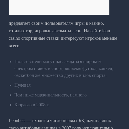
предлагает своим пользователям игры в казино,
тотализатор, игровые автоматы леон. На сайте leon
casino спортивные ставки интересуют игроков меньше
всего.
Пользователи могут наслаждаться широким
спектром ставок в спорт, включая футбол, хоккей,
баскетбол же множество других видов спорта.
Нулевая
Чем ниже маржинальность, намного
Кюрасао в 2008 г.
Leonbets — входит а число первых БК, начинавших
свою антибольшевицкая в 2007 году исключительно,