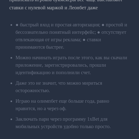
ставки с нулевой маржой и Леонбет даже
● быстрый вход и простая авторизация; ● простой и
бессознательно понятный интерфейс; ● отсутствует
отвлекающая от игры реклама; ● ставки
принимаются быстрее.
Можно начинать играть после этого, как вы скачали
приложение, зарегистрировались, прошли
идентификацию и пополнили счет.
Даже это не значит, что можно мириться
осторожностью.
Играю на олимпбет еще больше года, равно
нравится, но а через оф.
Заключать пари через программу 1xBet для
мобильных устройств удобно только просто.