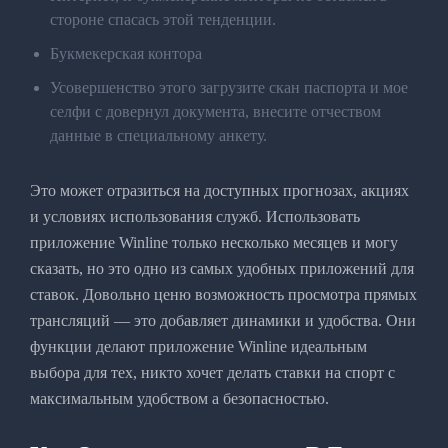
стороне спасась этой тенденции.
Букмекерская контора
Усовершенство этого загрузите скан паспорта и мое
селфи с довернул документа, внесите отчеством
данные в специальному анкету.
Это может отразиться на доступных прогнозах, акциях
и условиях использования служб. Использовать
приложение Winline только несколько месяцев и могу
сказать, но это одно из самых удобных приложений для
ставок. Довольно ценю возможность просмотра прямых
трансляций — это добавляет динамики и удобства. Они
функции делают приложение Winline идеальным
выбора для тех, никто хочет делать ставки на спорт с
максимальным удобством а безопасностью.