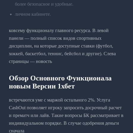
более безопасное и удобные.
личном кабинете.
ковсему функционалу главного ресурса. В левой
панели — полный список видов спортивных
дисциплин, на которые доступные ставки (футбол,
хоккей, баскетбол, теннис, бейсбол и другие). Слева
страницы — новость
Обзор Основного Функционала
новым Версии 1хбет
встречаются уме с маржой остального 2%. Услуга
CashOut позволяет игроку запросить досрочный расчет
и прематч или лайв. Такие вопросы БК рассматривает в
индивидуальном порядке. В случае одобрения деньги
сначала