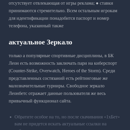
отсутствует отвлекающая от игры реклама; ● ставки
принимаются стремительно. Всем остальным игрокам
для идентификации понадобится паспорт и номер
телефона, указанный также
актуальное Зеркало
только а популярные спортивные дисциплины, в БК
Леон есть возможность заключать пари на киберспорт
(Counter-Strike, Overwatch, Heroes of the Storm). Среди
представленных состязаний есть рейтинговые же
малозначительные турниры. Свободное зеркало
Леонбетс отражает данные пользователя же весь
привычный функционал сайта.
Обратите особое на то, но после скачивания «1хБет»
вам не придется искать актуальные ссылки на