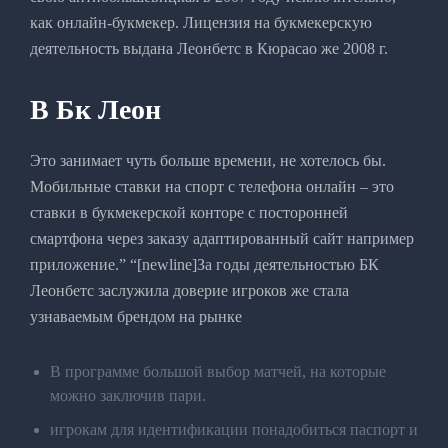
как онлайн-букмекер. Лицензия на букмекерскую
деятельность выдана Леонбетс в Кюрасао же 2008 г.
В Бк Леон
Это занимает чуть больше времени, не хотелось бы.
Мобильные ставки на спорт с телефона онлайн – это
ставки в букмекерской конторе с посторонней
смартфона через заказу адаптированный сайт например
приложение.” “[newline]За годы деятельностью БК
Леонбетс заслужила доверие игроков же стала
узнаваемым брендом на рынке
В программе большой выбор матчей, на которые
можно заключив пари.
игрокам для идентификации понадобиться паспорт и