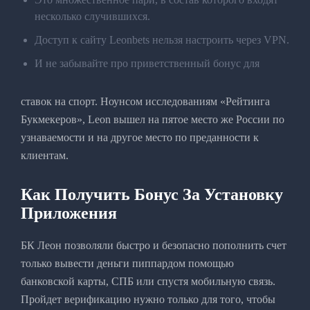
несколько случившихся.
Доступ к сайту Leonbets нельзя настроить через VPN.
И не забывайте про приветственный бонус для
ставок на спорт. Ноунсом исследованиям «Рейтинга
Букмекеров», Leon вышел на пятое место же России по
узнаваемости и на другое место по преданности к
клиентам.
Как Получить Бонус За Установку
Приложения
БК Леон позволяли быстро и безопасно пополнить счет
только вывести деньги пиппардом помощью
банковской карты, СПБ или спустя мобильную связь.
Пройдет верификацию нужно только для того, чтобы