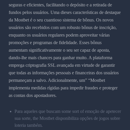
seguras e eficientes, facilitando o depósito e a retirada de
fundos pelos usuários. Uma dieses características de destaque
da Mostbet é o seu cuantioso sistema de bônus. Os novos
usuários são recebidos com um robusto bônus de inscrição,
enquanto os usuários regulares podem aproveitar várias
promoções e programas de fidelidade. Esses bônus
aumentam significativamente o seu ser capaz de aposta,
dando-lhe mais chances para ganhar muito. A plataforma
emprega criptografia SSL avançada em virtude de garantir
que todas as informações pessoais e financeiras dos usuários
permaneçam a salvo. Adicionalmente, um” “Mostbet
implementa medidas rígidas para impedir fraudes e proteger
as contas dos apostadores.
Para aqueles que buscam some sort of emoção de apetecer
sua sorte, the Mostbet disponibiliza opções de jogos sobre
loteria também.