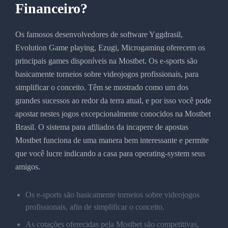
Financeiro?
Os famosos desenvolvedores de software Yggdrasil,
Evolution Game playing, Ezugi, Microgaming oferecem os
principais games disponíveis na Mostbet. Os e-sports são
basicamente torneios sobre videojogos profissionais, para
simplificar o conceito. Têm se mostrado como um dos
grandes sucessos ao redor da terra atual, e por isso você pode
apostar nestes jogos excepcionalmente conocidos na Mostbet
Brasil. O sistema para afiliados da incapere de apostas
Mostbet funciona de uma manera bem interessante e permite
que você lucre indicando a casa para operating-system seus
amigos.
Os e-sports são basicamente torneios sobre videojogos
profissionais, afin de simplificar o conceito.
As cotações oferecidas pela Mostbet são competitivas,