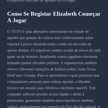
competitivo mercado de apostas em Portugal.
Como Se Registar Elizabeth Começar
A Jogar
O TOTO é uma alternativa interessante em virtude de
aqueles que gostam de colocar teus conhecimentos sobre
esportes à prova elizabeth tentar a sorte em um estilo de
aposta distinto. Os jogadores podem ayudar de mesas de cash
game ou de torneios, desafiando outros jogadores electronic
tentando ganhar elevados prêmios. A organizacion também
oferece diferentes variações de holdem poker, como Texas
Hold’em e Omaha. Para os apostadores o qual preferem usar
computadores pessoais para realizar apostas, a Mostbet
fornece um usuario para Windows electronic macOS. Este
computer software permite acesso rápido e direto à
plataforma, garantindo também uma experiência também
estável, especialmente na conexões de Net não tão velozes. A