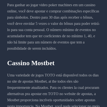
Para ganhar ao jogar video poker machines em um cassino
online, você deve apostar e comprar combinações específicas
para símbolos. Dentro para 30 dias após receber o bônus,
você deve envidar 5 vezes o valor do bônus para poder retirá-
lo para sua conta pessoal. O número mínimo de eventos no
acumulador tem que ter coeficientes de no mínimo 1, 40, e
não há limite para um número de eventos que tem a
possibilidade de serem incluídos.
Cassino Mostbet
Uma variedade de jogos TOTO está disponível todos os dias
no site de apostas Mostbet, at the todos eles são
frequentemente atualizados. Para os clientes la cual procuram
alternativas pra apostar em TOTO no website de apostas, a
Mostbet proporciona incríveis oportunidades sobre apostas
nesta importancia. Na Mostbet, você pode selecionar no meio