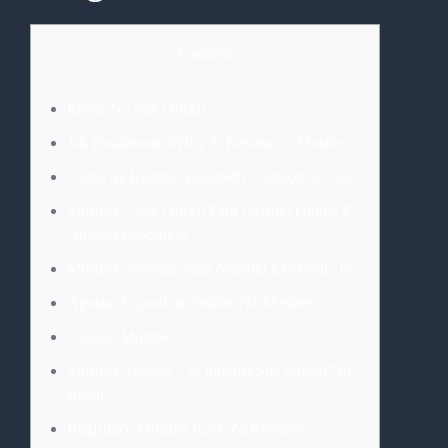
Content
Entrar No Site Oficial
Jak Dosáhnout Výhry V Kasinu Cz Mostbet
Como Se Registar Elizabeth Começar A Jogar
Mostbet – Site Oficial Para Cassino Online E
Apostas Esportivas
Mostbet Software Para Android Electronic Ios
Apostas Esportivas Online Na Mostbet
Cassino Mostbet
Mostbet Apostas – O Internet Site Oficial No
Brasil
Registrace Mostbet Krok Za Krokem