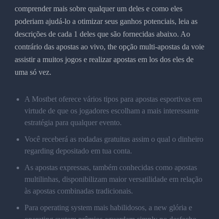
comprender mais sobre qualquer um deles e como eles
poderiam ajudá-lo a otimizar seus ganhos potenciais, leia as
descrições de cada 1 deles que são fornecidas abaixo. Ao
contrário das apostas ao vivo, the opção multi-apostas da voie
assistir a muitos jogos e realizar apostas em los dos eles de
uma só vez.
A Mostbet oferece vários tipos para apostas esportivas em
virtude de que os jogadores escolham a mais interessante
estratégia para qualquer evento.
Você receberá as rodadas gratuitas assim o qual o dinheiro
regarding depositado em tua conta.
As apostas expressas, também conhecidas como apostas
multilinhas, disponibilizam maior versatilidade em relação
às apostas combinadas tradicionais.
Para operating system mais habilidosos, a new glória e