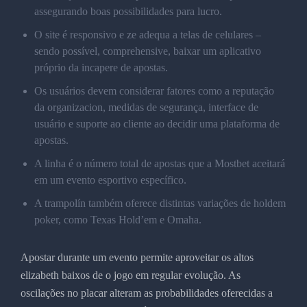
assegurando boas possibilidades para lucro.
O site é responsivo e ze adequa a telas de celulares –
sendo possível, comprehensive, baixar um aplicativo
próprio da incapere de apostas.
Os usuários devem considerar fatores como a reputação
da organizacion, medidas de segurança, interface de
usuário e suporte ao cliente ao decidir uma plataforma de
apostas.
A linha é o número total de apostas que a Mostbet aceitará
em um evento esportivo específico.
A trampolín também oferece distintas variações de holdem
poker, como Texas Hold’em e Omaha.
Apostar durante um evento permite aproveitar os altos
elizabeth baixos de o jogo em regular evolução. As
oscilações no placar alteram as probabilidades oferecidas a