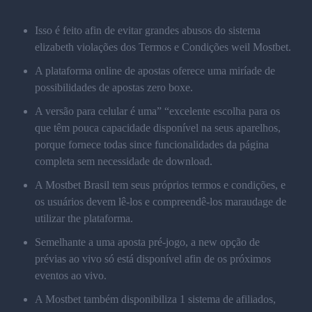
Isso é feito afin de evitar grandes abusos do sistema
elizabeth violações dos Termos e Condições weil Mostbet.
A plataforma online de apostas oferece uma miríade de
possibilidades de apostas zero boxe.
A versão para celular é uma” “excelente escolha para os
que têm pouca capacidade disponível na seus aparelhos,
porque fornece todas since funcionalidades da página
completa sem necessidade de download.
A Mostbet Brasil tem seus próprios termos e condições, e
os usuários devem lê-los e compreendê-los maraudage de
utilizar the plataforma.
Semelhante a uma aposta pré-jogo, a new opção de
prévias ao vivo só está disponível afin de os próximos
eventos ao vivo.
A Mostbet também disponibiliza 1 sistema de afiliados,