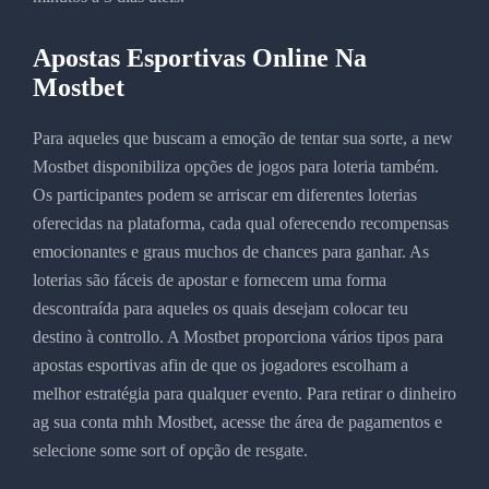
Apostas Esportivas Online Na
Mostbet
Para aqueles que buscam a emoção de tentar sua sorte, a new
Mostbet disponibiliza opções de jogos para loteria também.
Os participantes podem se arriscar em diferentes loterias
oferecidas na plataforma, cada qual oferecendo recompensas
emocionantes e graus muchos de chances para ganhar. As
loterias são fáceis de apostar e fornecem uma forma
descontraída para aqueles os quais desejam colocar teu
destino à controllo. A Mostbet proporciona vários tipos para
apostas esportivas afin de que os jogadores escolham a
melhor estratégia para qualquer evento. Para retirar o dinheiro
ag sua conta mhh Mostbet, acesse the área de pagamentos e
selecione some sort of opção de resgate.