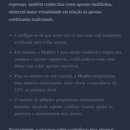
expressas, também conhecidas como apostas multilinhas,
oferecem maior versatilidade em relação às apostas
combinadas tradicionais.
Certifique-se de que some sort of sua conta está totalmente
verificada para evitar atrasos.
Em resumo, a Mostbet é uma opção confiável e segura pra
cassinos e apostas esportivas, certificando-a como uma
ótima casa sobre apostas esportivas.
Para os amantes de arte marcial, a Mostbet proporciona
uma maneira emocionante sobre elevar a experiência do
UFC ao próximo nível.
O metodo de afiliados proporciona remunerações
atraentes elizabeth suporte contínuo visando ajudar os
parceiros a maximizarem teus lucros.
Normalmente, o processo sobre conferência leva algumas