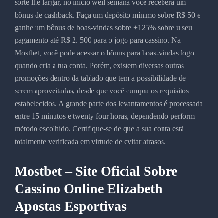
sorte lhe largar, no início weil semana você receberá um
bônus de cashback. Faça um depósito mínimo sobre R$ 50 e
ganhe um bônus de boas-vindas sobre +125% sobre u seu
pagamento até R$ 2. 500 para o jogo para cassino. Na
Mostbet, você pode acessar o bônus para boas-vindas logo
quando cria a tua conta. Porém, existem diversas outras
promoções dentro da tablado que tem a possibilidade de
serem aproveitadas, desde que você cumpra os requisitos
estabelecidos. A grande parte dos levantamentos é processada
entre 15 minutos e twenty four horas, dependendo perform
método escolhido. Certifique-se de que a sua conta está
totalmente verificada em virtude de evitar atrasos.
Mostbet – Site Oficial Sobre
Cassino Online Elizabeth
Apostas Esportivas