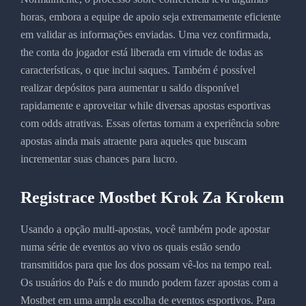
horas, embora a equipe de apoio seja extremamente eficiente
em validar as informações enviadas. Uma vez confirmada,
the conta do jogador está liberada em virtude de todas as
características, o que inclui saques. Também é possível
realizar depósitos para aumentar u saldo disponível
rapidamente e aproveitar while diversas apostas esportivas
com odds atrativas. Essas ofertas tornam a experiência sobre
apostas ainda mais atraente para aqueles que buscam
incrementar suas chances para lucro.
Registrace Mostbet Krok Za Krokem
Usando a opção multi-apostas, você também pode apostar
numa série de eventos ao vivo os quais estão sendo
transmitidos para que los dos possam vê-los na tempo real.
Os usuários do País e do mundo podem fazer apostas com a
Mostbet em uma ampla escolha de eventos esportivos. Para