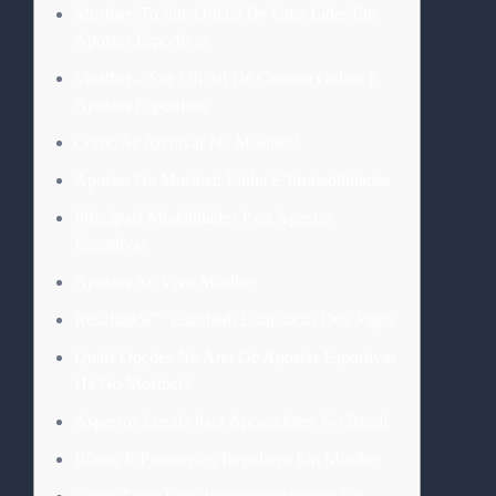
Mostbet: To Site Oficial De Uma Líder Em
Apostas Esportivas
Mostbet – Site Oficial De Cassino Online E
Apostas Esportivas
Como Se Archivar Na Mostbet?
Apostas Na Mostbet: Linha E Probabilidades
Principais Modalidades Para Apostas
Esportivas
Apostas Ao Vivo Mostbet
Resultados” “Elizabeth Estatísticas Dos Jogos
Quais Opções No Ano De Apostas Esportivas
Há No Mostbet?
Aspectos Legais Para Apostadores No Brasil
Bônus E Promoções Regulares Em Mostbet