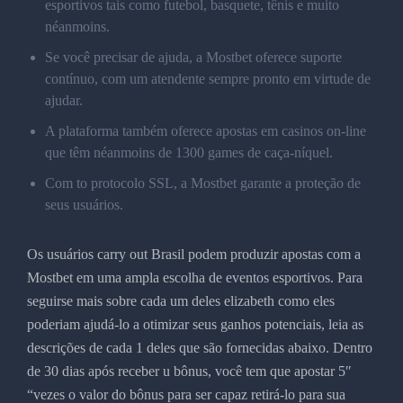
esportivos tais como futebol, basquete, tênis e muito
néanmoins.
Se você precisar de ajuda, a Mostbet oferece suporte
contínuo, com um atendente sempre pronto em virtude de
ajudar.
A plataforma também oferece apostas em casinos on-line
que têm néanmoins de 1300 games de caça-níquel.
Com to protocolo SSL, a Mostbet garante a proteção de
seus usuários.
Os usuários carry out Brasil podem produzir apostas com a
Mostbet em uma ampla escolha de eventos esportivos. Para
seguirse mais sobre cada um deles elizabeth como eles
poderiam ajudá-lo a otimizar seus ganhos potenciais, leia as
descrições de cada 1 deles que são fornecidas abaixo. Dentro
de 30 dias após receber u bônus, você tem que apostar 5″
“vezes o valor do bônus para ser capaz retirá-lo para sua