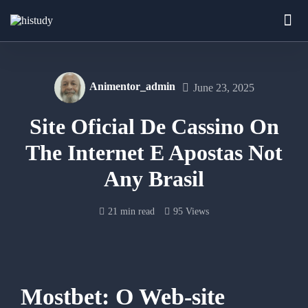
Animentor_admin
June 23, 2025
Site Oficial De Cassino On
The Internet E Apostas Not
Any Brasil
21 min read
95 Views
Mostbet: O Web-site