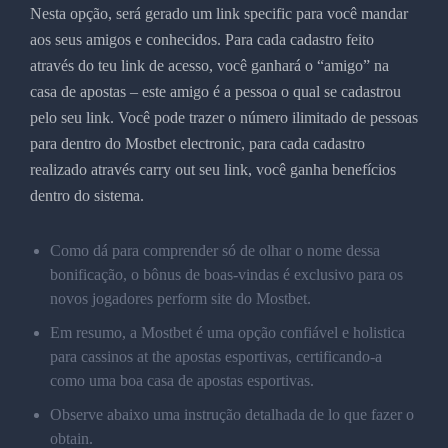
Nesta opção, será gerado um link specific para você mandar
aos seus amigos e conhecidos. Para cada cadastro feito
através do teu link de acesso, você ganhará o “amigo” na
casa de apostas – este amigo é a pessoa o qual se cadastrou
pelo seu link. Você pode trazer o número ilimitado de pessoas
para dentro do Mostbet electronic, para cada cadastro
realizado através carry out seu link, você ganha benefícios
dentro do sistema.
Como dá para comprender só de olhar o nome dessa
bonificação, o bônus de boas-vindas é exclusivo para os
novos jogadores perform site do Mostbet.
Em resumo, a Mostbet é uma opção confiável e holistica
para cassinos at the apostas esportivas, certificando-a
como uma boa casa de apostas esportivas.
Observe abaixo uma instrução detalhada de lo que fazer o
obtain.