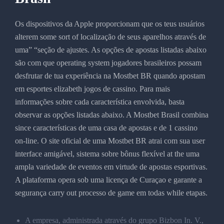
Os dispositivos da Apple proporcionam que os teus usuários
alterem some sort of localização de seus aparelhos através de
uma” “seção de ajustes. As opções de apostas listadas abaixo
são com que operating system jogadores brasileiros possam
desfrutar de tua experiência na Mostbet BR quando apostam
em esportes elizabeth jogos de cassino. Para mais
informações sobre cada característica envolvida, basta
observar as opções listadas abaixo. A Mostbet Brasil combina
since características de uma casa de apostas e de 1 cassino
on-line. O site oficial de uma Mostbet BR atrai com sua user
interface amigável, sistema sobre bônus flexível at the uma
ampla variedade de eventos em virtude de apostas esportivas.
A plataforma opera sob uma licença de Curaçao e garante a
segurança carry out processo de game em todas while etapas.
A empresa, administrada através do grupo Bizbon In. V.,