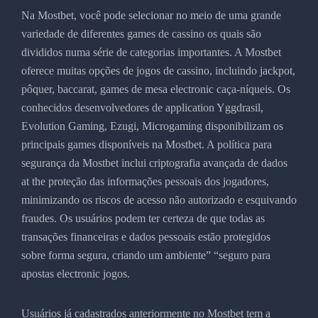
Na Mostbet, você pode selecionar no meio de uma grande
variedade de diferentes games de cassino os quais são
divididos numa série de categorias importantes. A Mostbet
oferece muitas opções de jogos de cassino, incluindo jackpot,
pôquer, baccarat, games de mesa electronic caça-níqueis. Os
conhecidos desenvolvedores de application Yggdrasil,
Evolution Gaming, Ezugi, Microgaming disponibilizam os
principais games disponíveis na Mostbet. A política para
segurança da Mostbet inclui criptografia avançada de dados
at the proteção das informações pessoais dos jogadores,
minimizando os riscos de acesso não autorizado e esquivando
fraudes. Os usuários podem ter certeza de que todas as
transações financeiras e dados pessoais estão protegidos
sobre forma segura, criando um ambiente” “seguro para
apostas electronic jogos.
Usuários já cadastrados anteriormente no Mostbet tem a