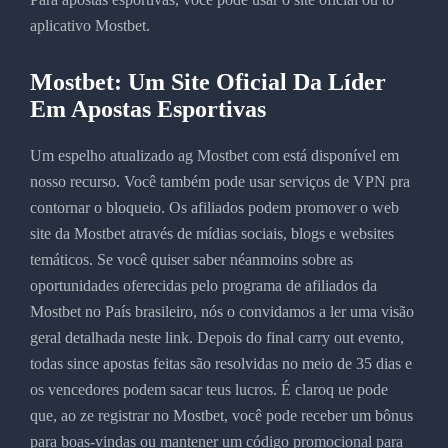
aplicativo Mostbet.
Mostbet: Um Site Oficial Da Líder
Em Apostas Esportivas
Um espelho atualizado ag Mostbet com está disponível em
nosso recurso. Você também pode usar serviços de VPN pra
contornar o bloqueio. Os afiliados podem promover o web
site da Mostbet através de mídias sociais, blogs e websites
temáticos. Se você quiser saber néanmoins sobre as
oportunidades oferecidas pelo programa de afiliados da
Mostbet no País brasileiro, nós o convidamos a ler uma visão
geral detalhada neste link. Depois do final carry out evento,
todas since apostas feitas são resolvidas no meio de 35 dias e
os vencedores podem sacar teus lucros. É claroq ue pode
que, ao ze registrar no Mostbet, você pode receber um bônus
para boas-vindas ou mantener um código promocional para