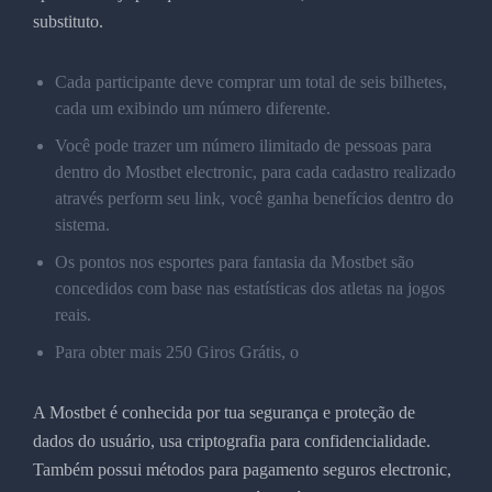
substituto.
Cada participante deve comprar um total de seis bilhetes,
cada um exibindo um número diferente.
Você pode trazer um número ilimitado de pessoas para
dentro do Mostbet electronic, para cada cadastro realizado
através perform seu link, você ganha benefícios dentro do
sistema.
Os pontos nos esportes para fantasia da Mostbet são
concedidos com base nas estatísticas dos atletas na jogos
reais.
Para obter mais 250 Giros Grátis, o
A Mostbet é conhecida por tua segurança e proteção de
dados do usuário, usa criptografia para confidencialidade.
Também possui métodos para pagamento seguros electronic,