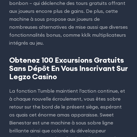
bonbon – qui déclenche des tours gratuits offrant
aux joueurs encore plus de gains. De plus, cette
machine à sous propose aux joueurs de
nombreuses alternatives de mise aussi que diverses
fonctionnalités bonus, comme kklk multiplicateurs
intégrés au jeu.
Obtenez 100 Excursions Gratuits
Sans Dépôt En Vous Inscrivant Sur
Legzo Casino
La fonction Tumble maintient l’action continue, et
à chaque nouvelle écroulement, vous êtes sobre
retour sur the bord de le présent siège, espérant
os quais cet énorme amas apparaisse. Sweet
Bienestar est une machine à sous sobre ligne
brillante ainsi que colorée du développeur