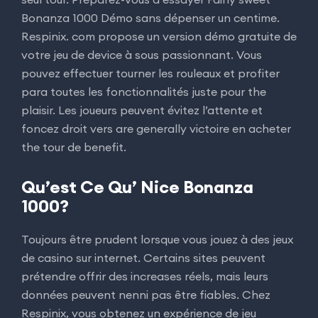
Bonanza 1000 Démo sans dépenser un centime.
Respinix. com propose un version démo gratuite de
votre jeu de device à sous passionnant. Vous
pouvez effectuer tourner les rouleaux et profiter
para toutes les fonctionnalités juste pour the
plaisir. Les joueurs peuvent évitez l’attente et
foncez droit vers are generally victoire en acheter
the tour de benefit.
Qu’est Ce Qu’ Nice Bonanza
1000?
Toujours être prudent lorsque vous jouez à des jeux
de casino sur internet. Certains sites peuvent
prétendre offrir des increases réels, mais leurs
données peuvent nenni pas être fiables. Chez
Respinix, vous obtenez un expérience de jeu