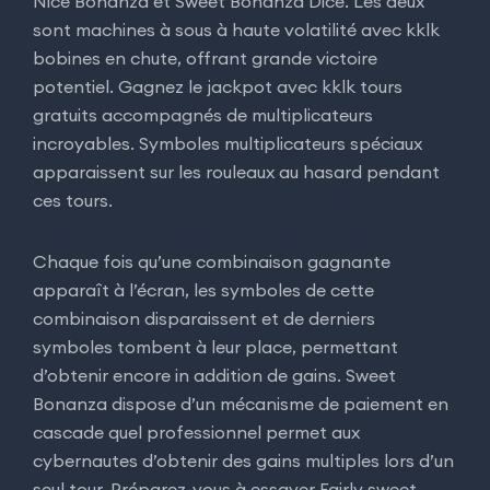
Nice Bonanza et Sweet Bonanza Dice. Les deux
sont machines à sous à haute volatilité avec kklk
bobines en chute, offrant grande victoire
potentiel. Gagnez le jackpot avec kklk tours
gratuits accompagnés de multiplicateurs
incroyables. Symboles multiplicateurs spéciaux
apparaissent sur les rouleaux au hasard pendant
ces tours.
Chaque fois qu’une combinaison gagnante
apparaît à l’écran, les symboles de cette
combinaison disparaissent et de derniers
symboles tombent à leur place, permettant
d’obtenir encore in addition de gains. Sweet
Bonanza dispose d’un mécanisme de paiement en
cascade quel professionnel permet aux
cybernautes d’obtenir des gains multiples lors d’un
seul tour. Préparez-vous à essayer Fairly sweet