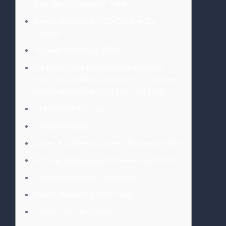
Des Jeux D’argent” “réel
Sweet Bonanza 1000 On-line Za
Darmo
“Lovely Bonanza 1000
Obtenez Des Rules Bonus Gratuits
Pour Les Casinos Grâce À Le Nouveau
Sweet Bonanza 1000 Coin En 2025 !
Algorithme De Jeu
Combinaisons
Jouer À La Démo Lovely Bonanza 1000
Funkcje Bonusowe W Sweet Paz 1000
Caractéristiques Spéciales
Sweet Bonanza 1000 Faqs
Paiements Ou Mises