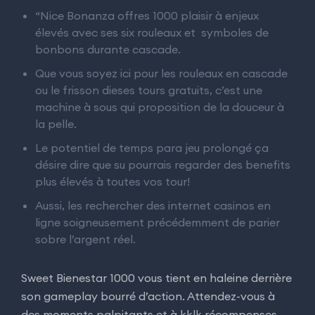
“Nice Bonanza offres 1000 plaisir à enjeux
élevés avec ses six rouleaux et symboles de
bonbons durante cascade.
Que vous soyez ici pour les rouleaux en cascade
ou le frisson dieses tours gratuits, c’est une
machine à sous qui proposition de la douceur à
la pelle.
Le potentiel de temps para jeu prolongé ça
désire dire que su pourrais regarder des benefits
plus élevés à toutes vos tour!
Aussi, les rechercher des internet casinos en
ligne soigneusement précédemment de parier
sobre l’argent réel.
Sweet Bienestar 1000 vous tient en haleine derrière
son gameplay bourré d’action. Attendez-vous à
des moments palpitants et à kklk récompenses