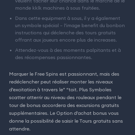
veulent tacher leur chance dans le marché de le
monde kklk machines à sous fruitées.
Dans cette equipment à sous, il y a également
un symbole spécial – l’image benefit du bonbon
instructions qui déclenche des tours gratuits
offrant aux joueurs encore plus de increases.
Attendez-vous à des moments palpitants et à
des récompenses passionnantes.
Marquer le Free Spins est passionnant, mais des
redéclencher peut réaliser monter les niveaux
d’excitation à travers le” “toit. Plus Symboles
scatter atterrir au niveau des rouleaux pendant le
tour de bonus accordera des excursions gratuits
supplémentaires. Le Option d’achat bonus vous
donne la possibilité de saisir le Tours gratuits sans
attendre.