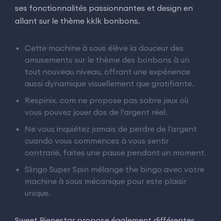
ses fonctionnalités passionnantes et design en
allant sur le thème kklk bonbons.
Cette machine à sous élève la douceur des
amusements sur le thème des bonbons à un
tout nouveau niveau, offrant une expérience
aussi dynamique visuellement que gratifiante.
Respinix. com ne propose pas sobre jeux où
vous pouvez jouer dos de l’argent réel.
Ne vous inquiétez jamais de perdre de l’argent
cuando vous commencez à vous sentir
contrarié, faites une pause pendant un moment.
Slingo Super Spin mélange the bingo avec votre
machine à sous mécanique pour este plaisir
unique.
Sweet Bienestar propose également différentes