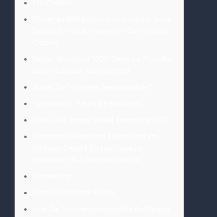
Ltc Casino
Obtenez 100 Excursions Gratuits Sans
Dépôt En Vous Inscrivant Sur Vavada
Casino
Sweet Bonanza 1000 Dans Le Marché
De Le Tableau Comparatif
Jouez De Manière Responsable”
Symboles – Fruits Et Bonbons
Bônus Ao Jogar Sweet Bonanza 1000
Obtenez A Hundred Tours Gratuits
Without Dépôt En Les Joueurs
Inscrivant Sur Aircraft Casino
Gameplay
Option D’achat Bonus
Avis De Non-responsabilité Au Niveau