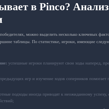
ывает в Pinco? Анализ
и
победителях, можно выделить несколько ключевых факто
вершине таблицы. По статистике, игроки, имеющие следу
ние:
успешные игроки планируют свои ходы наперед, пре
предыдущих игр и изучение ходов соперников помогает 
тные подходы иногда приводят к неожиданному успеху, 
йствий;