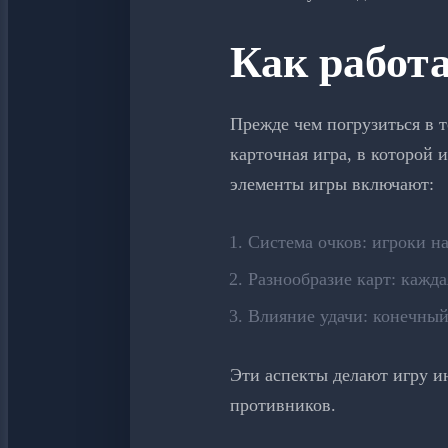
Как работа
Прежде чем погрузиться в т
карточная игра, в которой
элементы игры включают:
Система очков: игроки н
Разнообразие карт: кажда
Влияние удачи: конечный 
Эти аспекты делают игру ин
противников.