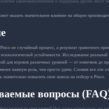
наличие единомышленников и поддержка друзей могут мо
ожет оказать значительное влияние на общую производит
е
 Pinco не случайный процесс, а результат грамотного при
 психологической устойчивости. Исследование реальной 
ий для игроков различных уровней — от новичков до пр
 менее важную роль, чем просто удача. Сложив все эти э
 значительно повысить свои шансы на победу в Pinco.
аваемые вопросы (FAQ
nco только за счет удачи?
Нет, удача играет роль, но д