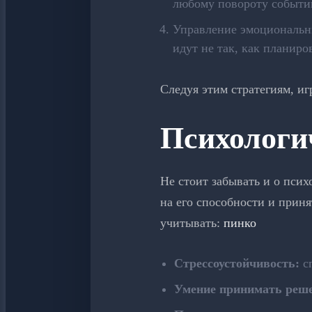
любому повороту событи
Управление эмоциональны
идут не так, как планиро
Следуя этим стратегиям, иг
Психологич
Не стоит забывать и о псих
на его способности и приня
учитывать:
пинко
Стрессоустойчивость:
сп
Умение принимать реш