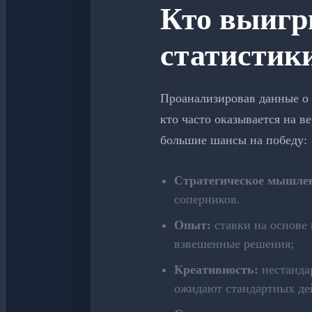
Кто выигр
статистик
Проанализировав данные о 
кто часто оказывается на 
большие шансы на победу:
Стратегическое мышле
соперников.
Опыт:
ставки на основе 
взвешенные решения;
Креативность:
нестандар
ожидают стандартных де