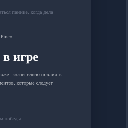
ться панике, когда дела
Pinco.
 в игре
может значительно повлиять
ментов, которые следует
ом победы.