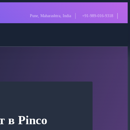
Pune, Maharashtra, India
+91-989-016-9318
 в Pinco