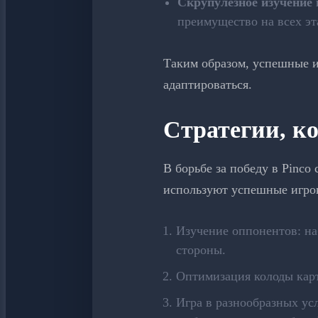
Скрупулезное изучение 
преимущество на всех эт
Таким образом, успешные иг
адаптироваться.
Стратегии, к
В борьбе за победу в Pinc
используют успешные игро
Изучение оппонентов: на
стороны.
Оптимизация колоды карт
Игра в разнообразных ус