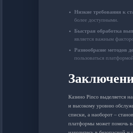
Низкие требования к ст
более доступными.
Быстрая обработка вып
является важным фактор
Разнообразие методов д
пользоваться платформой
Заключени
Казино Pinco выделяется н
и высокому уровню обслужи
списки, а наоборот – стан
платформы может помочь ва
находитесь в безопасной и 