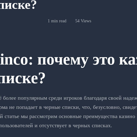
писке?
1 min read
54 Views
nco: почему это ка
писке?
ё более популярным среди игроков благодаря своей наде
а не попадает в черные списки, что, безусловно, свиде
той статье мы рассмотрим основные преимущества казино 
пользователей и отсутствует в черных списках.