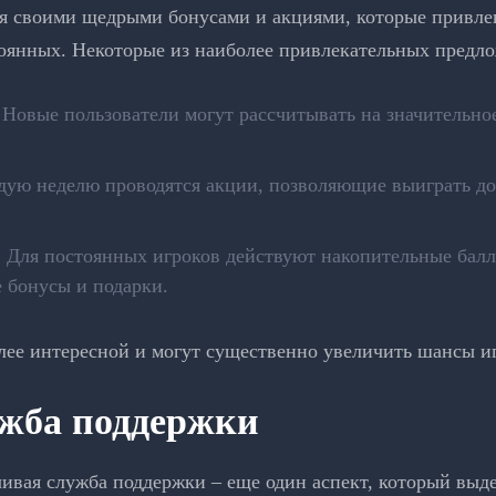
ся своими щедрыми бонусами и акциями, которые привле
оянных. Некоторые из наиболее привлекательных предл
Новые пользователи могут рассчитывать на значительно
ую неделю проводятся акции, позволяющие выиграть д
:
Для постоянных игроков действуют накопительные бал
 бонусы и подарки.
лее интересной и могут существенно увеличить шансы и
жба поддержки
ивая служба поддержки – еще один аспект, который выде