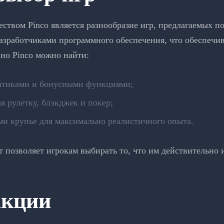
твом Pinco является разнообразие игр, предлагаемых по
азработчиками программного обеспечения, что обеспечив
ино Pinco можно найти:
атиками и бонусными функциями;
 рулетку, блэкджек и покер;
и крупье для максимально реалистичного опыта.
позволяет игрокам выбирать то, что им действительно и
акции