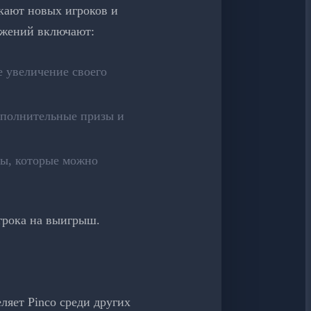
кают новых игроков и
ожений включают:
е увеличение своего
ополнительные призы и
лы, которые можно
грока на выигрыш.
ляет Pinco среди других