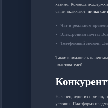
казино. Команда поддержки
связи включают:
пинко сай
Чат в реальном времен
Электронная почта:
Воз
Телефонный звонок:
Для
Такое внимание к клиентам
пользователей.
Конкурент
Наконец, одни из причин, п
условия. Платформа предла