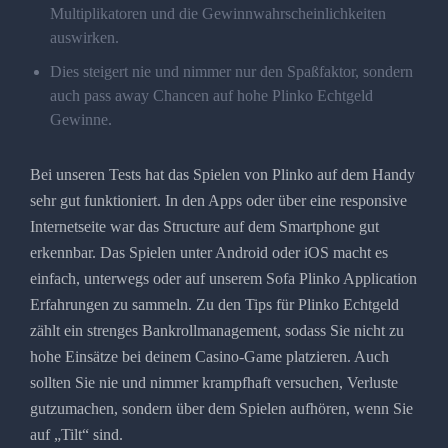
Multiplikatoren und die Gewinnwahrscheinlichkeiten
auswirken.
Dies steigert nie und nimmer nur den Spaßfaktor, sondern
auch pass away Chancen auf hohe Plinko Echtgeld
Gewinne.
Bei unseren Tests hat das Spielen von Plinko auf dem Handy
sehr gut funktioniert. In den Apps oder über eine responsive
Internetseite war das Structure auf dem Smartphone gut
erkennbar. Das Spielen unter Android oder iOS macht es
einfach, unterwegs oder auf unserem Sofa Plinko Application
Erfahrungen zu sammeln. Zu den Tips für Plinko Echtgeld
zählt ein strenges Bankrollmanagement, sodass Sie nicht zu
hohe Einsätze bei deinem Casino-Game platzieren. Auch
sollten Sie nie und nimmer krampfhaft versuchen, Verluste
gutzumachen, sondern über dem Spielen aufhören, wenn Sie
auf „Tilt“ sind.