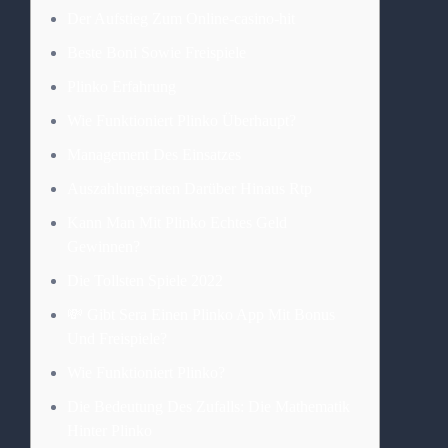
Der Aufstieg Zum Online-casino-hit
Beste Boni Sowie Freispiele
Plinko Erfahrung
Wie Funktioniert Plinko Überhaupt?
Management Des Einsatzes
Auszahlungsraten Darüber Hinaus Rtp
Kann Man Mit Plinko Echtes Geld
Gewinnen?
Die Tollsten Spiele 2022
💸 Gibt Sera Einen Plinko App Mit Bonus
Und Freispiele?
Wie Funktioniert Plinko?
Die Bedeutung Des Zufalls: Die Mathematik
Hinter Plinko