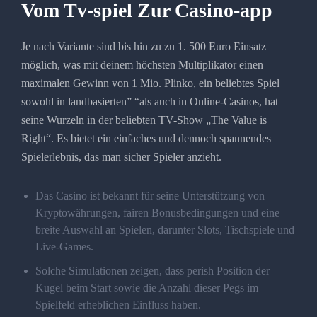
Vom Tv-spiel Zur Casino-app
Je nach Variante sind bis hin zu zu 1. 500 Euro Einsatz
möglich, was mit deinem höchsten Multiplikator einen
maximalen Gewinn von 1 Mio. Plinko, ein beliebtes Spiel
sowohl in landbasierten” “als auch in Online-Casinos, hat
seine Wurzeln in der beliebten TV-Show „The Value is
Right“. Es bietet ein einfaches und dennoch spannendes
Spielerlebnis, das man sicher Spieler anzieht.
Das Casino ist bekannt für seine Unterstützung von
Kryptowährungen, fairen Bonusbedingungen und eine
breite Auswahl an Spielen, darunter Slots, Tischspiele und
Live-Games.
Solche Simulationen zeigen, dass perish Position der
Kugel beim Start sowie die Anzahl dieser Pegs im
Spielfeld erheblichen Einfluss haben.