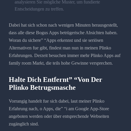
analysieren Sie mögliche Muster, um fundierte
Entscheidungen zu treffen.
Dabei hat sich schon nach wenigen Minuten herausgestellt,
dass alle diese Bogus Apps betrügerische Absichten haben.
Woran du sichere” “Apps erkennst und sie seriösen
Alternativen fue gibt, findest man nun in meinen Plinko
Erfahrungen. Derzeit besuchen immer mehr Plinko Apps auf
family room Markt, die teils hohe Gewinne versprechen.
Halte Dich Entfernt” “Von Der
Plinko Betrugsmasche
Vorrangig handelt fue sich dabei, laut meiner Plinko
Erfahrung nach, o Apps, die” “i am Google App-Store
angeboten werden oder über entsprechende Webseiten
zugänglich sind.