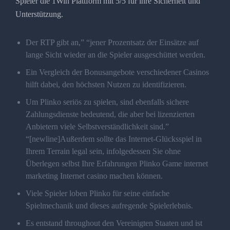
Spieler die 1Win Plattform mit 5/5 für ihre Sicherheit und
Unterstützung.
Der RTP gibt an,” “jener Prozentsatz der Einsätze auf
lange Sicht wieder an die Spieler ausgeschüttet werden.
Ein Vergleich der Bonusangebote verschiedener Casinos
hilft dabei, den höchsten Nutzen zu identifizieren.
Um Plinko seriös zu spielen, sind ebenfalls sichere
Zahlungsdienste bedeutend, die aber bei lizenzierten
Anbietern viele Selbstverständlichkeit sind.”
“[newline]Außerdem sollte das Internet-Glücksspiel in
Ihrem Terrain legal sein, infolgedessen Sie ohne
Überlegen selbst Ihre Erfahrungen Plinko Game internet
marketing Internet casino machen können.
Viele Spieler loben Plinko für seine einfache
Spielmechanik und dieses aufregende Spielerlebnis.
Es entstand throughout den Vereinigten Staaten und ist