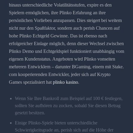
hinaus unterschiedliche Volatilitätsstufen, expire es den
Spielern ermöglichen, ihre Plinko Erfahrung an ihre
persönlichen Vorlieben anzupassen. Dies steigert bei weitem
nicht nur den Spaßfaktor, sondern auch perish Chancen auf
hohe Plinko Echtgeld Gewinne. Das ist ebenso nach
erfolgreicher Einlage möglich, denn dieser Wechsel zwischen
Plinko Demo und Echtgeldspiel funktioniert unabhängig vom
eigenen Kundenstatus. Angeboten wird Plinko vonseiten
mehreren Entwicklern – darunter BGaming, einem mit Stake.
com kooperierenden Entwickler, jeder sich auf Krypto
Games spezialisiert hat
plinko kasino
.
Wenn Sie Ihre Bankroll zum Beispiel auf 100 € festlegen,
sollten Sie aufhören zu zocken, sobald Sie diesen Betrag
gesetzt besitzen.
Einige Plinko-Spiele bieten unterschiedliche
Schwierigkeitsgrade an, perish sich auf die Höhe der