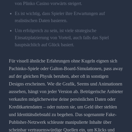
von Plinko Casino vorwärts steigert.
Es ist wichtig, dass Spieler ihre Erwartungen auf
realistischen Daten basieren.
Um erfolgreich zu sein, ist viele strategische
Einsatzplatzierung von Vorteil, auch falls das Spiel
hauptsächlich auf Glück basiert.
Für visuell ähnliche Erfahrungen ohne Kugeln eignen sich
Pachinko-Spiele oder Galton-Board-Simulationen, pass away
auf der gleichen Physik beruhen, aber oft in sonstigen
Designs erscheinen. Wie die Grafik, Seems und Animationen
aussehen, hängt von jeder Version ab. Betrügerische Anbieter
verkaufen möglicherweise deine persönlichen Daten oder
Kreditkartendaten – oder nutzen sie, um Geld über stehlen
und Identitätsdiebstahl zu begehen. Das sogenannte Fake-
Publisher-Netzwerk schleuste manipulierte Inhalte über
scheinbar vertrauenswürdige Quellen ein, um Klicks und