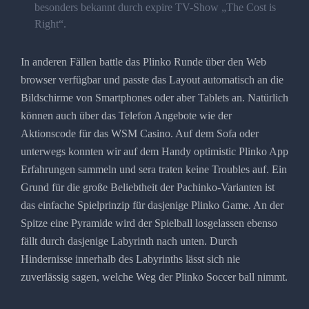
besonders bekannt durch expire TV-Show „The Cost is
Right“.
In anderen Fällen battle das Plinko Runde über den Web
browser verfügbar und passte das Layout automatisch an die
Bildschirme von Smartphones oder aber Tablets an. Natürlich
können auch über das Telefon Angebote wie der
Aktionscode für das WSM Casino. Auf dem Sofa oder
unterwegs konnten wir auf dem Handy optimistic Plinko App
Erfahrungen sammeln und sera traten keine Troubles auf. Ein
Grund für die große Beliebtheit der Pachinko-Varianten ist
das einfache Spielprinzip für dasjenige Plinko Game. An der
Spitze eine Pyramide wird der Spielball losgelassen ebenso
fällt durch dasjenige Labyrinth nach unten. Durch
Hindernisse innerhalb des Labyrinths lässt sich nie
zuverlässig sagen, welche Weg der Plinko Soccer ball nimmt.