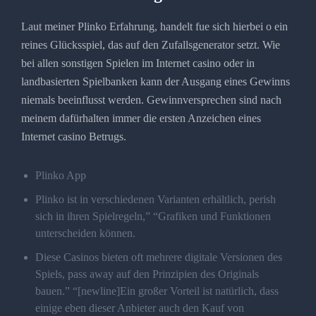
Laut meiner Plinko Erfahrung, handelt fue sich hierbei o ein
reines Glücksspiel, das auf den Zufallsgenerator setzt. Wie
bei allen sonstigen Spielen im Internet casino oder in
landbasierten Spielbanken kann der Ausgang eines Gewinns
niemals beeinflusst werden. Gewinnversprechen sind nach
meinem dafürhalten immer die ersten Anzeichen eines
Internet casino Betrugs.
Plinko App
Plinko ist in verschiedenen Varianten erhältlich, perish
sich in ihren Spielregeln,” “Grafiken und Funktionen
unterscheiden können.
Diese Casinos bieten oft mehrere digitale Versionen des
Spiels, pass away auf den Prinzipien des Originals
bauen.” “[newline]Ein großer Vorteil ist natürlich, dass
einige eben dieser Anbieter auch den Kauf von