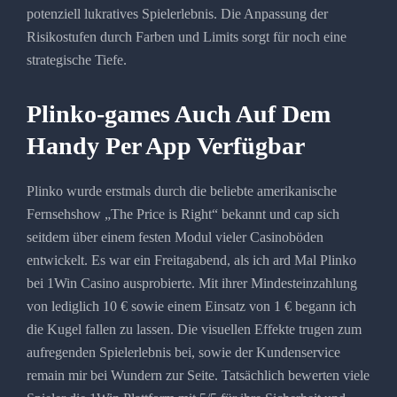
potenziell lukratives Spielerlebnis. Die Anpassung der
Risikostufen durch Farben und Limits sorgt für noch eine
strategische Tiefe.
Plinko-games Auch Auf Dem
Handy Per App Verfügbar
Plinko wurde erstmals durch die beliebte amerikanische
Fernsehshow „The Price is Right“ bekannt und cap sich
seitdem über einem festen Modul vieler Casinoböden
entwickelt. Es war ein Freitagabend, als ich ard Mal Plinko
bei 1Win Casino ausprobierte. Mit ihrer Mindesteinzahlung
von lediglich 10 € sowie einem Einsatz von 1 € begann ich
die Kugel fallen zu lassen. Die visuellen Effekte trugen zum
aufregenden Spielerlebnis bei, sowie der Kundenservice
remain mir bei Wundern zur Seite. Tatsächlich bewerten viele