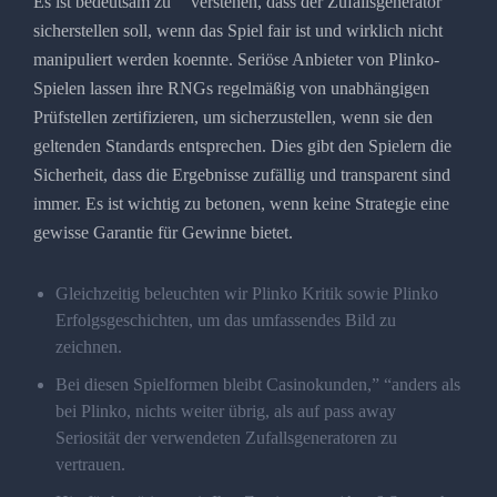
Es ist bedeutsam zu” “verstehen, dass der Zufallsgenerator
sicherstellen soll, wenn das Spiel fair ist und wirklich nicht
manipuliert werden koennte. Seriöse Anbieter von Plinko-
Spielen lassen ihre RNGs regelmäßig von unabhängigen
Prüfstellen zertifizieren, um sicherzustellen, wenn sie den
geltenden Standards entsprechen. Dies gibt den Spielern die
Sicherheit, dass die Ergebnisse zufällig und transparent sind
immer. Es ist wichtig zu betonen, wenn keine Strategie eine
gewisse Garantie für Gewinne bietet.
Gleichzeitig beleuchten wir Plinko Kritik sowie Plinko
Erfolgsgeschichten, um das umfassendes Bild zu
zeichnen.
Bei diesen Spielformen bleibt Casinokunden,” “anders als
bei Plinko, nichts weiter übrig, als auf pass away
Seriosität der verwendeten Zufallsgeneratoren zu
vertrauen.