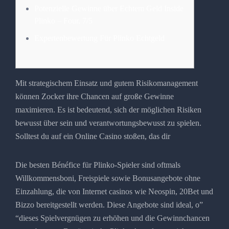
Potenzielle Gewinne über Echtem Geld Inside
Plinko – Four, 7/5
Expertenbewertung Für Plinko Echtgeld
Mit strategischem Einsatz und gutem Risikomanagement
können Zocker ihre Chancen auf große Gewinne
maximieren. Es ist bedeutend, sich der möglichen Risiken
bewusst über sein und verantwortungsbewusst zu spielen.
Solltest du auf ein Online Casino stoßen, das dir
Die besten Bénéfice für Plinko-Spieler sind oftmals
Willkommensboni, Freispiele sowie Bonusangebote ohne
Einzahlung, die von Internet casinos wie Neospin, 20Bet und
Bizzo bereitgestellt werden. Diese Angebote sind ideal, o”
“dieses Spielvergnügen zu erhöhen und die Gewinnchancen