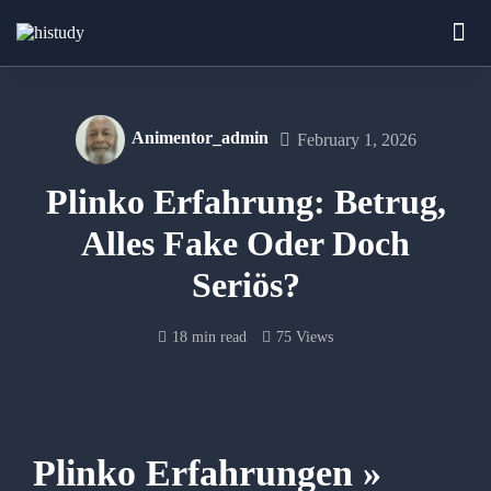
Animentor_admin
February 1, 2026
Plinko Erfahrung: Betrug,
Alles Fake Oder Doch
Seriös?
18 min read
75 Views
Plinko Erfahrungen »