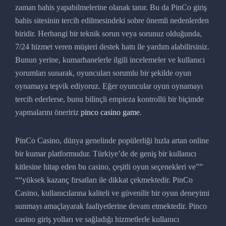
zaman bahis yapabilmelerine olanak tanır. Bu da PinCo giriş
bahis sitesinin tercih edilmesindeki sobre önemli nedenlerden
biridir. Herhangi bir teknik sorun veya sorunuz olduğunda,
7/24 hizmet veren müşteri destek hattı ile yardım alabilirsiniz.
Bunun yerine, kumarhanelerle ilgili incelemeler ve kullanıcı
yorumları sunarak, oyuncuları sorumlu bir şekilde oyun
oynamaya teşvik ediyoruz. Eğer oyuncular oyun oynamayı
tercih ederlerse, bunu bilinçli empieza kontrollü bir biçimde
yapmalarını öneririz
pinco casino game
.
PinCo Casino, dünya genelinde popülerliği hızla artan online
bir kumar platformudur. Türkiye’de de geniş bir kullanıcı
kitlesine hitap eden bu casino, çeşitli oyun seçenekleri ve””
““yüksek kazanç fırsatları ile dikkat çekmektedir. PinCo
Casino, kullanıcılarına kaliteli ve güvenilir bir oyun deneyimi
sunmayı amaçlayarak faaliyetlerine devam etmektedir. Pinco
casino giriş yolları ve sağladığı hizmetlerle kullanıcı