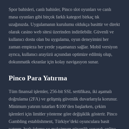
Spor bahisleri, canlı bahisler, Pinсo slot oyunları ve canlı
masa oyunları gibi birçok farklı kategori birkaç tık
uzağınızda. Uygulamanın kurulumu oldukça basittir ve direkt
olarak casino web sitesi üzerinden indirilebilir. Güvenli ve
kullanıcı dostu olan bu uygulama, oyun deneyimini her
zaman empieza her yerde yaşamanızı sağlar. Mobil versiyon
ayrıca, kullanıcı arayüzü açısından optimize edilmiş olup,
dokunmatik ekranlar için kolay navigasyon sunar.
Pinco Para Yatırma
Tüm finansal işlemler, 256-bit SSL sertifikası, iki aşamalı
doğrulama (2FA) ve gelişmiş güvenlik duvarlarıyla korunur.
Minimum yatırım tutarları ₺100’den başlarken, çekim
işlemleri için limitler yönteme göre değişiklik gösterir. Pinco
Gambling establishment, Türkiye’deki oyunculara basit
yatırım, hızlı ödeme ve maksimum güvenlik sunarak online