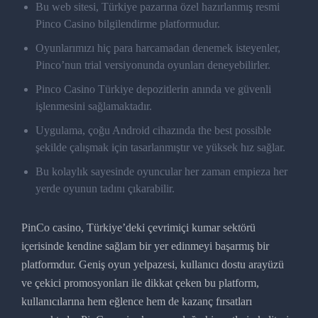
Bu web sitesi, Türkiye pazarına özel hazırlanmış resmi
Pinco Casino bilgilendirme platformudur.
Oyunlarımızı hiç para harcamadan denemek isteyenler,
Pinco’nun trial versiyonunda oyunları deneyebilirler.
Pinco Casino Türkiye depozitlerin anında ve güvenli
işlenmesini sağlamaktadır.
Uygulama, çoğu Android cihazında the best possible
şekilde çalışmak için tasarlanmıştır ve yüksek hız sağlar.
Bu kolaylık sayesinde oyuncular her zaman empieza her
yerde oyunun tadını çıkarabilir.
PinCo casino, Türkiye’deki çevrimiçi kumar sektörü
içerisinde kendine sağlam bir yer edinmeyi başarmış bir
platformdur. Geniş oyun yelpazesi, kullanıcı dostu arayüzü
ve çekici promosyonları ile dikkat çeken bu platform,
kullanıcılarına hem eğlence hem de kazanç fırsatları