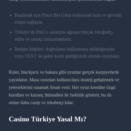
Başlamak için Pinco Bet Girişi kullanarak hızlı ve güvenli
erişim sağlayın.
Türkiye’de PinCo sanatıyla uğraşan birçok fotoğrafçı,
stilist ve sanatçı bulunmaktadır.
İletişim bilgileri, doğrulama bağlantısına tıkladığınızda
veya TEXT ile gelen kodu girdiğinizde anında onaylanır.
Rulet, blackjack ve bakara gibi oyunlar gerçek kurpiyerlerle
yayınlanır. Masa oyunları kullanıcılara strateji geliştirmek ve
yeteneklerini sınamak fırsatı verir. Her oyun kendine özgü
kuralları ve kazanç ihtimalleri ile farklılık gösterir, bu da
onları daha cazip ve rekabetçi kılar.
Casino Türkiye Yasal Mı?