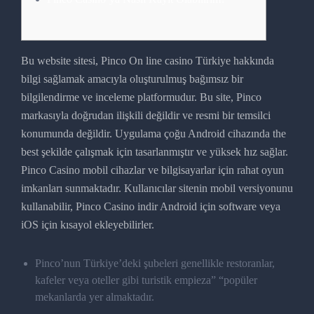
Bu website sitesi, Pinco On line casino Türkiye hakkında
bilgi sağlamak amacıyla oluşturulmuş bağımsız bir
bilgilendirme ve inceleme platformudur. Bu site, Pinco
markasıyla doğrudan ilişkili değildir ve resmi bir temsilci
konumunda değildir. Uygulama çoğu Android cihazında the
best şekilde çalışmak için tasarlanmıştır ve yüksek hız sağlar.
Pinco Casino mobil cihazlar ve bilgisayarlar için rahat oyun
imkanları sunmaktadır. Kullanıcılar sitenin mobil versiyonunu
kullanabilir, Pinco Casino indir Android için software veya
iOS için kısayol ekleyebilirler.
Pinco’nun Türkiye’deki şubeleri genellikle restoranlar,
kafeler veya oteller gibi turistik empieza” “popüler
mekanlarda yer almaktadır.