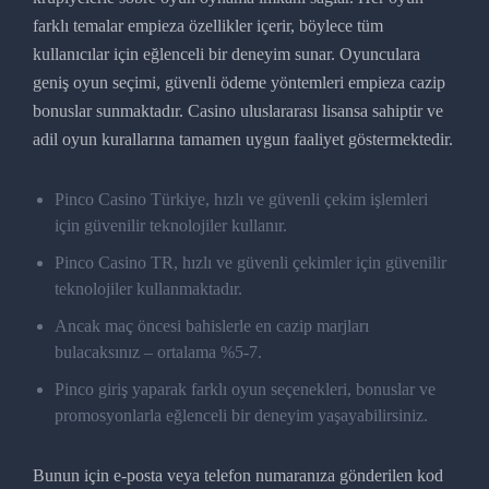
farklı temalar empieza özellikler içerir, böylece tüm
kullanıcılar için eğlenceli bir deneyim sunar. Oyunculara
geniş oyun seçimi, güvenli ödeme yöntemleri empieza cazip
bonuslar sunmaktadır. Casino uluslararası lisansa sahiptir ve
adil oyun kurallarına tamamen uygun faaliyet göstermektedir.
Pinco Casino Türkiye, hızlı ve güvenli çekim işlemleri
için güvenilir teknolojiler kullanır.
Pinco Casino TR, hızlı ve güvenli çekimler için güvenilir
teknolojiler kullanmaktadır.
Ancak maç öncesi bahislerle en cazip marjları
bulacaksınız – ortalama %5-7.
Pinco giriş yaparak farklı oyun seçenekleri, bonuslar ve
promosyonlarla eğlenceli bir deneyim yaşayabilirsiniz.
Bunun için e-posta veya telefon numaranıza gönderilen kod