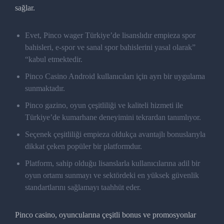
sağlar.
Evet, Pinco wager Türkiye’de lisanslıdır empieza spor
bahisleri, e-spor ve sanal spor bahislerini yasal olarak”
“kabul etmektedir.
Pinco Casino Android kullanıcıları için ayrı bir uygulama
sunmaktadır.
Pinco gazino, oyun çeşitliliği ve kaliteli hizmeti ile
Türkiye’de kumarhane deneyimini tekrardan tanımlıyor.
Seçenek çeşitliliği empieza oldukça avantajlı bonuslarıyla
dikkat çeken popüler bir platformdur.
Platform, sahip olduğu lisanslarla kullanıcılarına adil bir
oyun ortamı sunmayı ve sektördeki en yüksek güvenlik
standartlarını sağlamayı taahhüt eder.
Pinco casino, oyuncularına çeşitli bonus ve promosyonlar