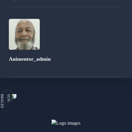
Animentor_admin