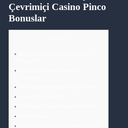
Çevrimiçi Casino Pinco
Bonuslar
Content
🔐 Pinco’da Güvenli Ve Sorumlu Bahis
Deneyimi!
Oyuncular Bonuslar Hakkında Ne
Düşünüyor?
Pinco Kumarhane Kaydı Ve Giriş İşlemleri
Casino Türkiye Yasal Mı?
Pinco Spor” “bahisleri Hakkında Her Detay
Popüler Oyunlar
Popüler Slotlarla Zengin Çeşitlilikte Oyunlar