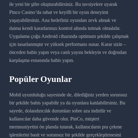
ile yeni bir şifre oluşturabilirsiniz. Bu tavsiyelere uyarak
Pinco Casino’da rahat ve keyifli bir oyun deneyimi
yaşayabilirsiniz. Ana hedefiniz oyundan zevk almak ve
daima kendi kararlarınızı kontrol altında tutmak olmalıdır.
Uygulama çoğu Android cihazında optimum şekilde çalışmak
için tasarlanmıştır ve yüksek performans sunar. Karar sizin –
önceden bahis yapın veya canlı yayını bekleyin ve doğrudan
karşılaşma esnasında bahis yapın.
Popüler Oyunlar
Mobil uyumluluğu sayesinde de, dilediğiniz yerden sorunsuz
bir şekilde bahis yapabilir ya da oyunlara katılabilirsiniz. Bu
sayede, dolandırıcılık durumları sobre aza indirilir ve
kullanıcılar daha güvende olur. PinCo, müşteri
memnuniyetini ön planda tutarak, kullanıcıların pra çekme
işlemlerini basit ve sorunsuz bir şekilde gerçekleştirmesini