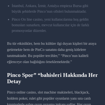
İstanbul, Ankara, İzmir, Antalya empieza Bursa gibi
büyük şehirlerde Pinco’nun ofisleri bulunmaktadır.
Pinco On line casino, yeni kullanıcılarına hoş geldin
bonusları sunarken, mevcut kullanıcılar için de farklı
promosyonlar düzenler.
Bu tür etkinlikler, hem bu kültüre ilgi duyan kişileri bir araya
getirmekte hem de PinCo sanatını daha geniş kitlelere
tanıtmaktadır. Bu popüler tercihler,” “Pinco’nun kaliteli
eğlenceye olan bağlılığını örneklemektedir.”
Pinco Spor” “bahisleri Hakkında Her
Detay
Pinco online casino, slot machine makineleri, blackjack,
holdem poker, rulet gibi popüler oyunların yanı sıra canlı
krupiyelerle sobre oyun oynama imkanı sağlar. Her oyun