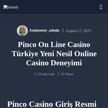
Animentor_admin
August 17, 2025
Pinco On Line Casino
Türkiye Yeni Nesil Online
Casino Deneyimi
19 min read
70 Views
Pinco Casino Giriş Resmi