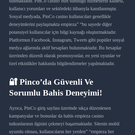
sunmaktadır. PinCo casino’nun sunduğu hizmetlerin kalitesi,
kullanıcı yorumları ve sektördeki itibarıyla kanıtlanmıştır.
Sosyal medyada, PinCo casino kullanıcıları genellikle
deneyimlerini paylaşmakta empieza” “bu sayede diğer
potansiyel kullanıcılar için bilgi kaynağı oluşturmaktadır.
Platformun Facebook, Instagram, Tweets gibi popüler sosyal
medya ağlarında aktif hesapları bulunmaktadır. Bu hesaplar
üzerinden düzenli olarak promosyonlar, en yeni oyunlar ve
özel etkinlikler hakkında bilgilendirmeler yapılmaktadır.
🔐 Pinco’da Güvenli Ve
Sorumlu Bahis Deneyimi!
Ayrıca, PinCo giriş sayfası üzerinde sıkça düzenlenen
kampanyalar ve bonuslar da bahis empieza casino
tutkunlarının ilgisini çekmeyi başarmaktadır. Sitenin mobil
uyumlu olması, kullanıcıların her yerden” “empieza her