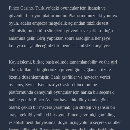
Pinco Casino, Türkiye’deki oyuncular için lisanslı ve
güvenilir bir oyun platformudur. Platformumuzdaki your ex
oyun, adalet empieza rastgelelik açısından titizlikle test
edilmiştir, bu da tüm süreçlerin güvenilir ve şeffaf olduğu
anlamına gelir. Giriş yaptıktan sonra aradığınız her şeye
kolayca ulaşabileceğiniz bir menü sistemi sizi karşılıyor.
Kayıt işlemi, birkaç basit adımda tamamlanabilir, ve the girl
adım, kullanıcı bilgilerinizin güvenliğini sağlamak üzere
özenle düzenlenmiştir. Canlı grafikler ve heyecan verici
oynanış, Sweet Bonanza’yı Casino Pinco online
platformunda deneyimli oyuncular için harika bir seçenek
haline getirir. Pinco Aviator havacılık dünyasında görsel
olarak çekici bir macera yaratmak için strateji ve şansın bir
araya geldiği yenilikçi bir oyun. Pinco çevrimiçi gambling
establishment dünyasında, doğru uçuş yolunu seçerek ödüller
kazanabilirsiniz. Bu maceraya bu oyunla katılın; farklı bir