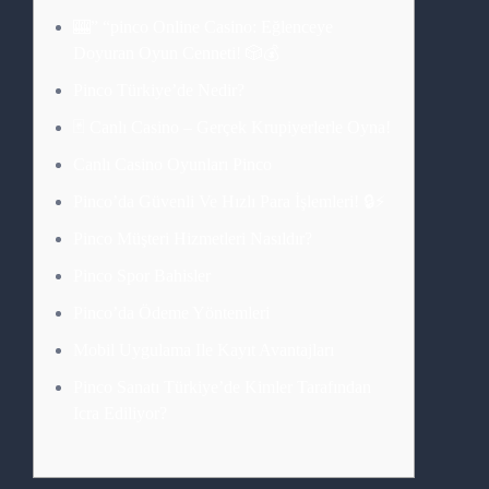
🎰” “pinco Online Casino: Eğlenceye
Doyuran Oyun Cenneti! 🎲💰
Pinco Türkiye’de Nedir?
🃏 Canlı Casino – Gerçek Krupiyerlerle Oyna!
Canlı Casino Oyunları Pinco
Pinco’da Güvenli Ve Hızlı Para İşlemleri! 🔒⚡
Pinco Müşteri Hizmetleri Nasıldır?
Pinco Spor Bahisler
Pinco’da Ödeme Yöntemleri
Mobil Uygulama Ile Kayıt Avantajları
Pinco Sanatı Türkiye’de Kimler Tarafından
Icra Ediliyor?