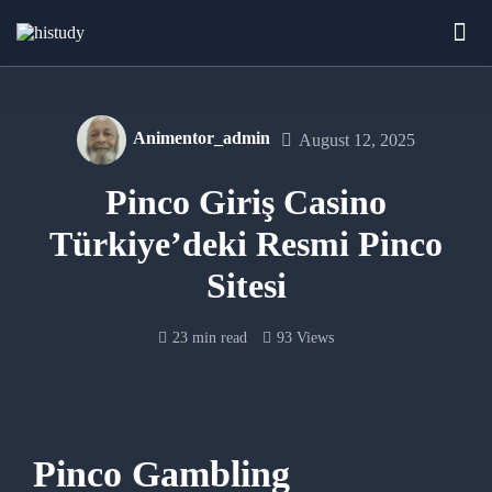
Animentor_admin
August 12, 2025
Pinco Giriş Casino
Türkiye’deki Resmi Pinco
Sitesi
23 min read
93 Views
Pinco Gambling