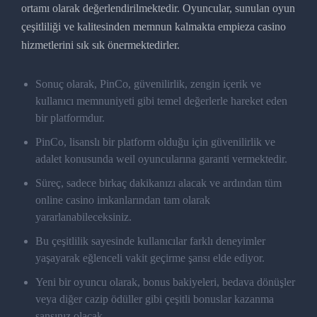
ortamı olarak değerlendirilmektedir. Oyuncular, sunulan oyun
çeşitliliği ve kalitesinden memnun kalmakta empieza casino
hizmetlerini sık sık önermektedirler.
Sonuç olarak, PinCo, güvenilirlik, zengin içerik ve
kullanıcı memnuniyeti gibi temel değerlerle hareket eden
bir platformdur.
PinCo, lisanslı bir platform olduğu için güvenilirlik ve
adalet konusunda weil oyuncularına garanti vermektedir.
Süreç, sadece birkaç dakikanızı alacak ve ardından tüm
online casino imkanlarından tam olarak
yararlanabileceksiniz.
Bu çeşitlilik sayesinde kullanıcılar farklı deneyimler
yaşayarak eğlenceli vakit geçirme şansı elde ediyor.
Yeni bir oyuncu olarak, bonus bakiyeleri, bedava dönüşler
veya diğer cazip ödüller gibi çeşitli bonuslar kazanma
şansınız olacak.