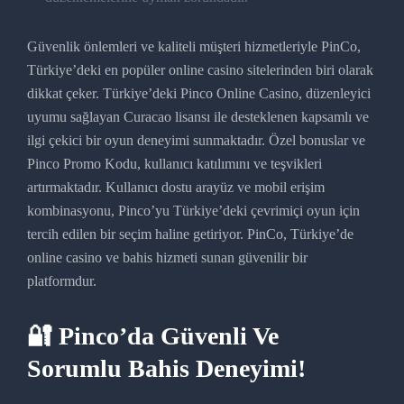
Güvenlik önlemleri ve kaliteli müşteri hizmetleriyle PinCo,
Türkiye’deki en popüler online casino sitelerinden biri olarak
dikkat çeker. Türkiye’deki Pinco Online Casino, düzenleyici
uyumu sağlayan Curacao lisansı ile desteklenen kapsamlı ve
ilgi çekici bir oyun deneyimi sunmaktadır. Özel bonuslar ve
Pinco Promo Kodu, kullanıcı katılımını ve teşvikleri
artırmaktadır. Kullanıcı dostu arayüz ve mobil erişim
kombinasyonu, Pinco’yu Türkiye’deki çevrimiçi oyun için
tercih edilen bir seçim haline getiriyor. PinCo, Türkiye’de
online casino ve bahis hizmeti sunan güvenilir bir
platformdur.
🔐 Pinco’da Güvenli Ve
Sorumlu Bahis Deneyimi!