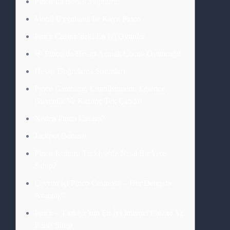
Pinco’da Bonus Yağmuru!
Mobil Uygulama Ile Kayıt Pinco
Pinсo Casino’daki En Iyi Oyunlar
🎯 Pinco’da Hesap Açmak Çocuk Oyuncağı!
Hesap Doğrulama Sorunları
Pinco Gambling Establishment: Eğlence,
Güvenlik Ve Kazanç Tek Çatıda!
Neden Pinco Casino?
Jackpot Bonusu
Pinco Kültürü Türkiye’de Nasıl Bir Yere
Sahip?
Çevrim Içi Pinco Casinosu – Her Detayda
Avantaj!”
Pinco – Türkiye’nin En İyi Internet Casino Ve
Bahis Sitesi