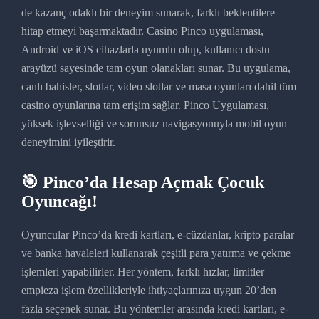
de kazanç odaklı bir deneyim sunarak, farklı beklentilere
hitap etmeyi başarmaktadır. Casino Pinco uygulaması,
Android ve iOS cihazlarla uyumlu olup, kullanıcı dostu
arayüzü sayesinde tam oyun olanakları sunar. Bu uygulama,
canlı bahisler, slotlar, video slotlar ve masa oyunları dahil tüm
casino oyunlarına tam erişim sağlar. Pinco Uygulaması,
yüksek işlevselliği ve sorunsuz navigasyonuyla mobil oyun
deneyimini iyileştirir.
🎯 Pinco’da Hesap Açmak Çocuk
Oyuncağı!
Oyuncular Pinco’da kredi kartları, e-cüzdanlar, kripto paralar
ve banka havaleleri kullanarak çeşitli para yatırma ve çekme
işlemleri yapabilirler. Her yöntem, farklı hızlar, limitler
empieza işlem özellikleriyle ihtiyaçlarınıza uygun 20’den
fazla seçenek sunar. Bu yöntemler arasında kredi kartları, e-