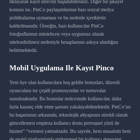
tıklayarak kayıt sürecini başlatabilirsiniz. Diğer bir şikayet
konusu ise, PinCo paylaşımlarının bazı sosyal medya
politikalarına uymaması ve bu nedenle içeriklerin
kaldırılmasıdır. Örneğin, bazı kullanıcılar PinCo
fotoğraflarının müstehcen veya uygunsuz olarak
nitelendirilmesi nedeniyle hesaplarının askıya alındığını
belirtmektedir.
Mobil Uygulama Ile Kayıt Pinco
Yeni üye olan kullanıcılara hoş geldin bonusları, düzenli
oyunculara ise çeşitli promosyonlar ve turnuvalar
sunulmaktadır. Bu bonuslar neticesinde kullanıcılar, daha
fazla kazanç elde etme şansını yakalayabilmektedir. PinCo’un
bu başarısının arkasında, teknolojik altyapısını sürekli olarak
güncellemesi empieza kullanıcı dostu perroquet yüzü ile
hizmet” “vermesi yatmaktadır. Bu sayede, hem masaüstü hem
de mobil platformlarda mükemmel bir kullanıcı deneyimi