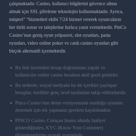
çalışmaktadır. Casino, kullanıcı bilgilerini güvence altına
almak için SSL şifreleme teknolojisi kullanmaktadır. Ayrıca,
müşteri” “hizmetleri ekibi 7/24 hizmet vererek oyuncuların
her türlü sorun ve taleplerine hızlıca yanıt vermektedir. PinCo
Casino’nun geniş oyun yelpazesi, slot oyunları, pasta
oyunları, video online poker ve canlı casino oyunları gibi
birçok alternatifi içermektedir.
Bu link üzerinden hesap doğrulaması yapılır ve
kullanıcılar online casino hesabını aktif good getirirler.
Bu nedenle, sosyal medyada bu tür içerikler paylaşan
hesaplar, özellikle genç nesil tarafından takip edilmektedir.
Pinco Casino’nun demo versiyonunda sunduğu oyunları
denemek için tek yapmanız gereken kaydolmaktır.
PINCO Casino, Curaçao lisansı altında faaliyet
gösterdiğinden, KYC (Know Your Customer)
düzenlemelerine uymak zorundadır.