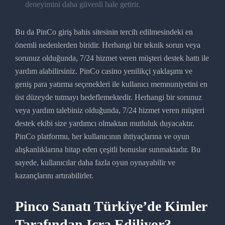
deneyimini daha güvenli hale getirir.
Bu da PinCo giriş bahis sitesinin tercih edilmesindeki en
önemli nedenlerden biridir. Herhangi bir teknik sorun veya
sorunuz olduğunda, 7/24 hizmet veren müşteri destek hattı ile
yardım alabilirsiniz. PinCo casino yenilikçi yaklaşımı ve
geniş para yatırma seçenekleri ile kullanıcı memnuniyetini en
üst düzeyde tutmayı hedeflemektedir. Herhangi bir sorunuz
veya yardım talebiniz olduğunda, 7/24 hizmet veren müşteri
destek ekibi size yardımcı olmaktan mutluluk duyacaktır.
PinCo platformu, her kullanıcının ihtiyaçlarına ve oyun
alışkanlıklarına hitap eden çeşitli bonuslar sunmaktadır. Bu
sayede, kullanıcılar daha fazla oyun oynayabilir ve
kazançlarını artırabilirler.
Pinco Sanatı Türkiye’de Kimler
Tarafından Icra Ediliyor?