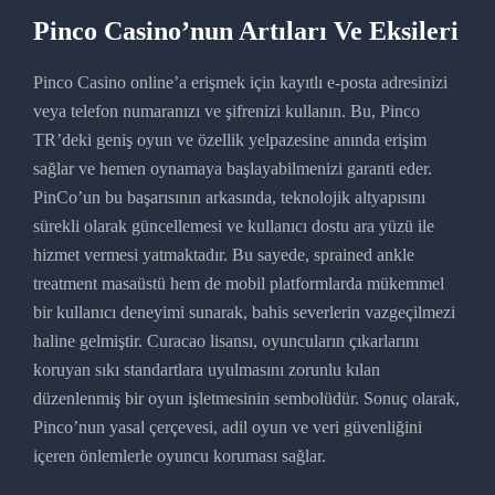
Pinco Casino’nun Artıları Ve Eksileri
Pinco Casino online’a erişmek için kayıtlı e-posta adresinizi
veya telefon numaranızı ve şifrenizi kullanın. Bu, Pinco
TR’deki geniş oyun ve özellik yelpazesine anında erişim
sağlar ve hemen oynamaya başlayabilmenizi garanti eder.
PinCo’un bu başarısının arkasında, teknolojik altyapısını
sürekli olarak güncellemesi ve kullanıcı dostu ara yüzü ile
hizmet vermesi yatmaktadır. Bu sayede, sprained ankle
treatment masaüstü hem de mobil platformlarda mükemmel
bir kullanıcı deneyimi sunarak, bahis severlerin vazgeçilmezi
haline gelmiştir. Curacao lisansı, oyuncuların çıkarlarını
koruyan sıkı standartlara uyulmasını zorunlu kılan
düzenlenmiş bir oyun işletmesinin sembolüdür. Sonuç olarak,
Pinco’nun yasal çerçevesi, adil oyun ve veri güvenliğini
içeren önlemlerle oyuncu koruması sağlar.