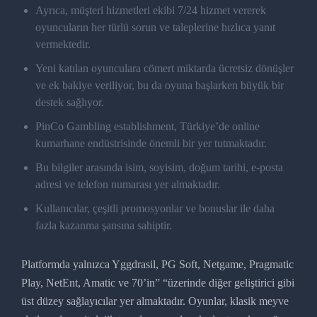
Ayrıca, müşteri hizmetleri ekibi 7/24 hizmet vererek
oyuncuların her türlü sorun ve taleplerine hızlıca yanıt
vermektedir.
Yeni katılan oyunculara cömert miktarda ücretsiz dönüşler
ve ek bakiye veriliyor, bu da oyuna başlarken büyük bir
destek sağlıyor.
PinCo Gambling establishment, Türkiye’de online
kumarhane endüstrisinde önemli bir yer tutmaktadır.
Bu bilgiler arasında isim, soyisim, doğum tarihi, e-posta
adresi ve telefon numarası yer almaktadır.
Kullanıcılar, çeşitli promosyonlar ve bonuslar ile daha
fazla kazanma şansına sahiptir.
Platformda yalnızca Yggdrasil, PG Soft, Netgame, Pragmatic
Play, NetEnt, Amatic ve 70’in” “üzerinde diğer geliştirici gibi
üst düzey sağlayıcılar yer almaktadır. Oyunlar, klasik meyve