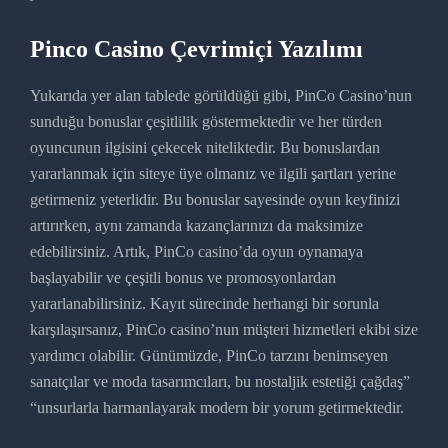
Pinco Casino Çevrimiçi Yazılımı
Yukarıda yer alan tablede görüldüğü gibi, PinCo Casino’nun
sunduğu bonuslar çeşitlilik göstermektedir ve her türden
oyuncunun ilgisini çekecek niteliktedir. Bu bonuslardan
yararlanmak için siteye üye olmanız ve ilgili şartları yerine
getirmeniz yeterlidir. Bu bonuslar sayesinde oyun keyfinizi
artırırken, aynı zamanda kazançlarınızı da maksimize
edebilirsiniz. Artık, PinCo casino’da oyun oynamaya
başlayabilir ve çeşitli bonus ve promosyonlardan
yararlanabilirsiniz. Kayıt sürecinde herhangi bir sorunla
karşılaşırsanız, PinCo casino’nun müşteri hizmetleri ekibi size
yardımcı olabilir. Günümüzde, PinCo tarzını benimseyen
sanatçılar ve moda tasarımcıları, bu nostaljik estetiği çağdaş”
“unsurlarla harmanlayarak modern bir yorum getirmektedir.