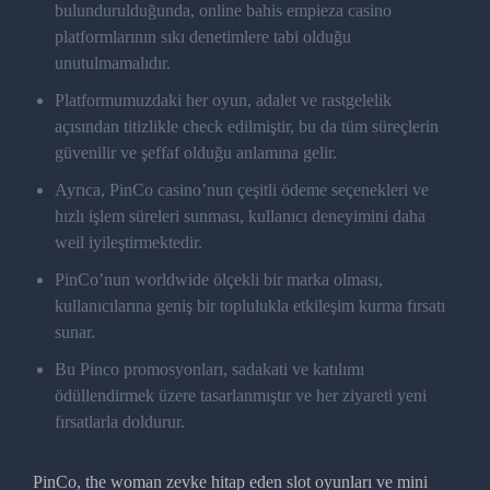
bulundurulduğunda, online bahis empieza casino
platformlarının sıkı denetimlere tabi olduğu
unutulmamalıdır.
Platformumuzdaki her oyun, adalet ve rastgelelik
açısından titizlikle check edilmiştir, bu da tüm süreçlerin
güvenilir ve şeffaf olduğu anlamına gelir.
Ayrıca, PinCo casino’nun çeşitli ödeme seçenekleri ve
hızlı işlem süreleri sunması, kullanıcı deneyimini daha
weil iyileştirmektedir.
PinCo’nun worldwide ölçekli bir marka olması,
kullanıcılarına geniş bir toplulukla etkileşim kurma fırsatı
sunar.
Bu Pinco promosyonları, sadakati ve katılımı
ödüllendirmek üzere tasarlanmıştır ve her ziyareti yeni
fırsatlarla doldurur.
PinCo, the woman zevke hitap eden slot oyunları ve mini