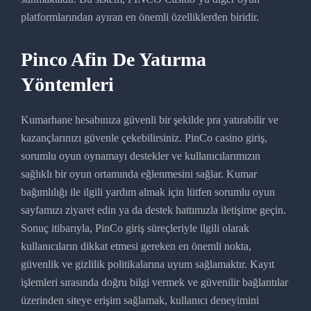
platformlarından ayıran en önemli özelliklerden biridir.
Pinco Afin De Yatırma
Yöntemleri
Kumarhane hesabınıza güvenli bir şekilde pra yatırabilir ve
kazançlarınızı güvenle çekebilirsiniz. PinCo casino giriş,
sorumlu oyun oynamayı destekler ve kullanıcılarımızın
sağlıklı bir oyun ortamında eğlenmesini sağlar. Kumar
bağımlılığı ile ilgili yardım almak için lütfen sorumlu oyun
sayfamızı ziyaret edin ya da destek hattımızla iletişime geçin.
Sonuç itibarıyla, PinCo giriş süreçleriyle ilgili olarak
kullanıcıların dikkat etmesi gereken en önemli nokta,
güvenlik ve gizlilik politikalarına uyum sağlamaktır. Kayıt
işlemleri sırasında doğru bilgi vermek ve güvenilir bağlantılar
üzerinden siteye erişim sağlamak, kullanıcı deneyimini