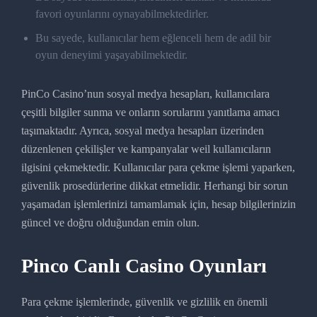
favori oyunlarını oynayabilmektedirler.
Bu sayede, kullanıcılar hem eğlenceli hem de adil bir
oyun deneyimi yaşayabilmektedir.
PinCo Casino’nun sosyal medya hesapları, kullanıcılara
çeşitli bilgiler sunma ve onların sorularını yanıtlama amacı
taşımaktadır. Ayrıca, sosyal medya hesapları üzerinden
düzenlenen çekilişler ve kampanyalar weil kullanıcıların
ilgisini çekmektedir. Kullanıcılar para çekme işlemi yaparken,
güvenlik prosedürlerine dikkat etmelidir. Herhangi bir sorun
yaşamadan işlemlerinizi tamamlamak için, hesap bilgilerinizin
güncel ve doğru olduğundan emin olun.
Pinco Canlı Casino Oyunları
Para çekme işlemlerinde, güvenlik ve gizlilik en önemli