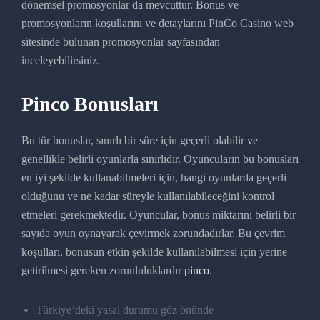
dönemsel promosyonlar da mevcuttur. Bonus ve
promosyonların koşullarını ve detaylarını PinCo Casino web
sitesinde bulunan promosyonlar sayfasından
inceleyebilirsiniz.
Pinco Bonusları
Bu tür bonuslar, sınırlı bir süre için geçerli olabilir ve
genellikle belirli oyunlarla sınırlıdır. Oyuncuların bu bonusları
en iyi şekilde kullanabilmeleri için, hangi oyunlarda geçerli
olduğunu ve ne kadar süreyle kullanılabileceğini kontrol
etmeleri gerekmektedir. Oyuncular, bonus miktarını belirli bir
sayıda oyun oynayarak çevirmek zorundadırlar. Bu çevrim
koşulları, bonusun etkin şekilde kullanılabilmesi için yerine
getirilmesi gereken zorunluluklardır
pinco
.
Türkiye’deki yasal durumu göz önünde