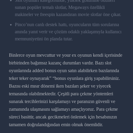
Slot oyunları kategorisinde, yüksek goldmine ödülleri
sunan popüler temalı slotlar, Megaways özellikli
makineler ve freespin kazandıran movie slotlar öne çıkar.
Pinco’nun canlı destek hattı, oyuncuların tüm sorularına
anında yanıt verir ve çözüm odaklı yaklaşımıyla kullanıcı
memnuniyetini ön planda tutar.
Binlerce oyun mevcuttur ve your ex oyunun kendi içerisinde
birbirinden bağımsız kazanç durumları vardır. Bazı slot
oyunlarında added bonus oyun satın alabilirken bazılarında
teker teker oynayarak” “bonus oyunlara giriş yapabilirsiniz.
Bazısı eski mısır dönemi iken bazıları şeker ve yiyecek
temasında olabilmektedir. Çeşitli para çekme yöntemleri
sunarak tercihlerinizi karşılamayı ve paranızın güvenli ve
zamanında ulaşmasını sağlamayı amaçlıyoruz. Para çekme
süreci basittir, ancak gecikmeleri önlemek için hesabınızın
tamamen doğrulandığından emin olmak önemlidir.