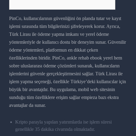
PinCo, kullanıcılarının güvenliğini ön planda tutar ve kayıt
işlemi sırasında tüm bilgilerinizi şifreleyerek korur. Ayrıca,
Türk Lirası ile ödeme yapma imkanı ve yerel ödeme
yöntemleriyle de kullanıcı dostu bir deneyim sunar. Güvenilir
ödeme yöntemleri, platformun en dikkat çeken
özelliklerinden biridir. PinCo, ankle rehab ebook yerel hem
sobre uluslararası ödeme çözümleri sunarak, kullanıcıların
işlemlerini güvenle gerçekleştirmesini sağlar. Türk Lirası ile
işlem yapma seçeneği, özellikle Türkiye’deki kullanıcılar için
büyük bir avantajdır. Bu uygulama, mobil web sitesinin
sunduğu tüm özelliklere erişim sağlar empieza bazı ekstra
avantajlar da sunar.
Kripto parayla yapılan yatırımlarda ise işlem süresi
genellikle 35 dakika civarında olmaktadır.