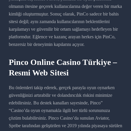
olmanın ötesine geçerek kullanıcılarına değer veren bir marka
kimliği oluşturmuştur. Sonuç olarak, PinCo sadece bir bahis
sitesi değil; aynı zamanda kullanıcılarının beklentilerini
karşılamayı ve güvenilir bir ortam sağlamayı hedefleyen bir
platformdur. Eğlence ve kazanç arayan herkes için PinCo,
benzersiz bir deneyimin kapılarını açıyor.
Pinco Online Casino Türkiye –
Resmi Web Sitesi
Bu önlemleri takip ederek, gerçek parayla oyun oynarken
güvenliğinizi artırabilir ve dolandırıcılık riskini minimize
edebilirsiniz. Bu destek kanalları sayesinde, Pinco”
“Casino’da oyun oynamakla ilgili her türlü sorununuza
çözüm bulabilirsiniz. Pinco Casino’da sunulan Aviator,
Spribe tarafından geliştirilen ve 2019 yılında piyasaya sürülen