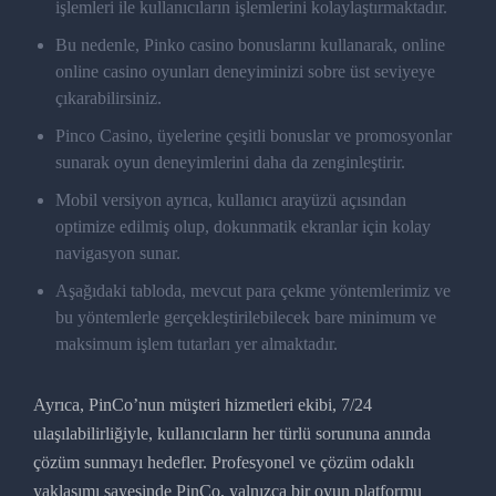
işlemleri ile kullanıcıların işlemlerini kolaylaştırmaktadır.
Bu nedenle, Pinko casino bonuslarını kullanarak, online
online casino oyunları deneyiminizi sobre üst seviyeye
çıkarabilirsiniz.
Pinco Casino, üyelerine çeşitli bonuslar ve promosyonlar
sunarak oyun deneyimlerini daha da zenginleştirir.
Mobil versiyon ayrıca, kullanıcı arayüzü açısından
optimize edilmiş olup, dokunmatik ekranlar için kolay
navigasyon sunar.
Aşağıdaki tabloda, mevcut para çekme yöntemlerimiz ve
bu yöntemlerle gerçekleştirilebilecek bare minimum ve
maksimum işlem tutarları yer almaktadır.
Ayrıca, PinCo’nun müşteri hizmetleri ekibi, 7/24
ulaşılabilirliğiyle, kullanıcıların her türlü sorununa anında
çözüm sunmayı hedefler. Profesyonel ve çözüm odaklı
yaklaşımı sayesinde PinCo, yalnızca bir oyun platformu