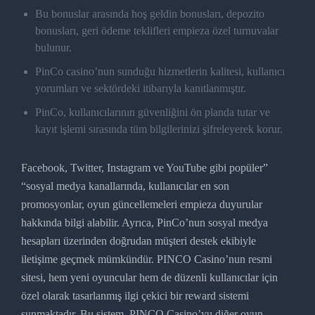
Bu bonuslar arasında hoş geldin bonusları, depozito
bonusları, geri ödeme teklifleri empieza özel turnuvalar
bulunur.
PinCo casino’nun sunduğu hizmetlerin kalitesi, kullanıcı
yorumları ve sektördeki itibarıyla kanıtlanmıştır.
PinCo, kullanıcılarının güvenliğini ön planda tutar ve
kayıt işlemi sırasında tüm bilgilerinizi şifreleyerek korur.
Facebook, Twitter, Instagram ve YouTube gibi popüler”
“sosyal medya kanallarında, kullanıcılar en son
promosyonlar, oyun güncellemeleri empieza duyurular
hakkında bilgi alabilir. Ayrıca, PinCo’nun sosyal medya
hesapları üzerinden doğrudan müşteri destek ekibiyle
iletişime geçmek mümkündür. PINCO Casino’nun resmi
sitesi, hem yeni oyuncular hem de düzenli kullanıcılar için
özel olarak tasarlanmış ilgi çekici bir reward sistemi
sunmaktadır. Bu sistem, PINCO Casino’yu diğer oyun