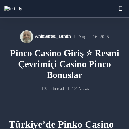
Animentor_admin
August 16, 2025
Pinco Casino Giriş ⭐️ Resmi
Çevrimiçi Casino Pinco
Bonuslar
23 min read
101 Views
Türkiye’de Pinko Casino