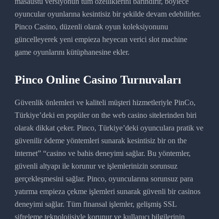
masaüstü versiyonun tüm özelliklerini barındırır, böylece
oyuncular oyunlarına kesintisiz bir şekilde devam edebilirler.
Pinco Casino, düzenli olarak oyun koleksiyonunu
güncelleyerek yeni empieza heyecan verici slot machine
game oyunlarını kütüphanesine ekler.
Pinco Online Casino Turnuvaları
Güvenlik önlemleri ve kaliteli müşteri hizmetleriyle PinCo,
Türkiye’deki en popüler on the web casino sitelerinden biri
olarak dikkat çeker. Pinco, Türkiye’deki oyunculara pratik ve
güvenilir ödeme yöntemleri sunarak kesintisiz bir on the
internet” “casino ve bahis deneyimi sağlar. Bu yöntemler,
güvenli altyapı ile korunur ve işlemlerinizin sorunsuz
gerçekleşmesini sağlar. Pinco, oyuncularına sorunsuz para
yatırma empieza çekme işlemleri sunarak güvenli bir casinos
deneyimi sağlar. Tüm finansal işlemler, gelişmiş SSL
şifreleme teknolojisiyle korunur ve kullanıcı bilgilerinin