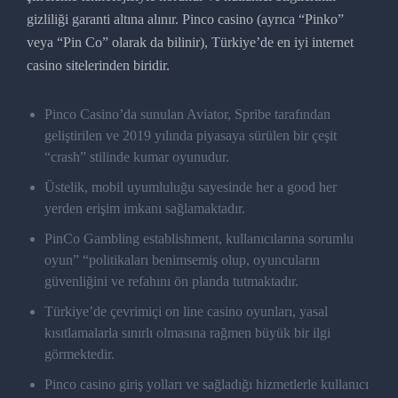
gizliliği garanti altına alınır. Pinco casino (ayrıca “Pinko”
veya “Pin Co” olarak da bilinir), Türkiye’de en iyi internet
casino sitelerinden biridir.
Pinco Casino’da sunulan Aviator, Spribe tarafından
geliştirilen ve 2019 yılında piyasaya sürülen bir çeşit
“crash” stilinde kumar oyunudur.
Üstelik, mobil uyumluluğu sayesinde her a good her
yerden erişim imkanı sağlamaktadır.
PinCo Gambling establishment, kullanıcılarına sorumlu
oyun” “politikaları benimsemiş olup, oyuncuların
güvenliğini ve refahını ön planda tutmaktadır.
Türkiye’de çevrimiçi on line casino oyunları, yasal
kısıtlamalarla sınırlı olmasına rağmen büyük bir ilgi
görmektedir.
Pinco casino giriş yolları ve sağladığı hizmetlerle kullanıcı