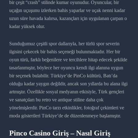
bir çeşit “crash” stilinde kumar oyunudur. Oyuncular, bir
uçağın uçuşunu izlerken bahis yaparlar ve uçak nenni kadar
uzun süre havada kalırsa, kazançları için uygulanan çarpan o
kadar yüksek olur.
Sunduğumuz çeşitli spor dallarıyla, her türlü spor severin
ilgisini çekecek bir bahis seçeneği bulunmaktadır. Her bir
oyun türü, farklı beğenilere ve tercihlere hitap edecek şekilde
tasarlanmıştır, böylece her oyuncu kendi ilgi alanına uygun
bir seçenek bulabilir. Türkiye’de PinCo kültürü, Batı’da
olduğu kadar yaygın değildir, ancak son yıllarda bu alana ilgi
artmıştır. Özellikle sosyal medyanın etkisiyle, Türk gençleri
ve sanatçıları bu retro ve antique stiline daha çok
yönelmişlerdir. PinCo tarzı etkinlikler, fotoğraf çekimleri ve
moda gösterileri Türkiye’de de düzenlenmeye başlamıştır.
Pinco Casino Giriş – Nasıl Giriş