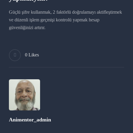
Güçlü şifre kullanmak, 2 faktörlü doğrulamayı aktifleştirmek
ve düzenli işlem geçmişi kontrolü yapmak hesap
güvenliğinizi artırır.
0 Likes
Animentor_admin