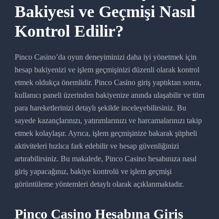
Bakiyesi ve Geçmişi Nasıl
Kontrol Edilir?
Pinco Casino’da oyun deneyiminizi daha iyi yönetmek için
hesap bakiyenizi ve işlem geçmişinizi düzenli olarak kontrol
etmek oldukça önemlidir. Pinco Casino giriş yaptıktan sonra,
kullanıcı paneli üzerinden bakiyenize anında ulaşabilir ve tüm
para hareketlerinizi detaylı şekilde inceleyebilirsiniz. Bu
sayede kazançlarınızı, yatırımlarınızı ve harcamalarınızı takip
etmek kolaylaşır. Ayrıca, işlem geçmişinize bakarak şüpheli
aktiviteleri hızlıca fark edebilir ve hesap güvenliğinizi
artırabilirsiniz. Bu makalede, Pinco Casino hesabınıza nasıl
giriş yapacağınız, bakiye kontrolü ve işlem geçmişi
görüntüleme yöntemleri detaylı olarak açıklanmaktadır.
Pinco Casino Hesabına Giriş