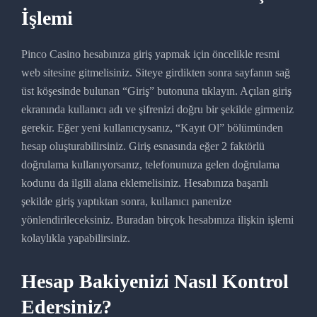
İşlemi
Pinco Casino hesabınıza giriş yapmak için öncelikle resmi
web sitesine gitmelisiniz. Siteye girdikten sonra sayfanın sağ
üst köşesinde bulunan “Giriş” butonuna tıklayın. Açılan giriş
ekranında kullanıcı adı ve şifrenizi doğru bir şekilde girmeniz
gerekir. Eğer yeni kullanıcıysanız, “Kayıt Ol” bölümünden
hesap oluşturabilirsiniz. Giriş esnasında eğer 2 faktörlü
doğrulama kullanıyorsanız, telefonunuza gelen doğrulama
kodunu da ilgili alana eklemelisiniz. Hesabınıza başarılı
şekilde giriş yaptıktan sonra, kullanıcı panenize
yönlendirileceksiniz. Buradan birçok hesabınıza ilişkin işlemi
kolaylıkla yapabilirsiniz.
Hesap Bakiyenizi Nasıl Kontrol
Edersiniz?