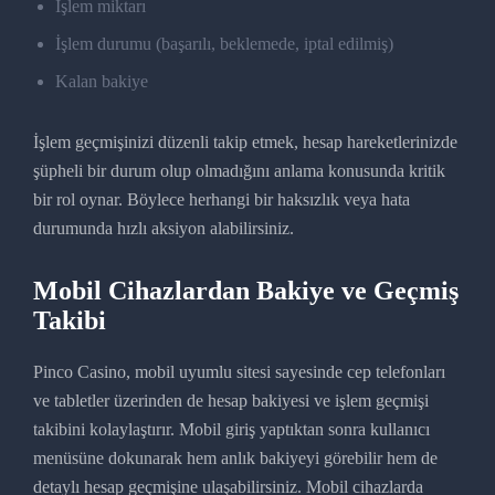
İşlem miktarı
İşlem durumu (başarılı, beklemede, iptal edilmiş)
Kalan bakiye
İşlem geçmişinizi düzenli takip etmek, hesap hareketlerinizde
şüpheli bir durum olup olmadığını anlama konusunda kritik
bir rol oynar. Böylece herhangi bir haksızlık veya hata
durumunda hızlı aksiyon alabilirsiniz.
Mobil Cihazlardan Bakiye ve Geçmiş
Takibi
Pinco Casino, mobil uyumlu sitesi sayesinde cep telefonları
ve tabletler üzerinden de hesap bakiyesi ve işlem geçmişi
takibini kolaylaştırır. Mobil giriş yaptıktan sonra kullanıcı
menüsüne dokunarak hem anlık bakiyeyi görebilir hem de
detaylı hesap geçmişine ulaşabilirsiniz. Mobil cihazlarda