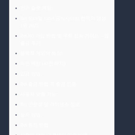
인기 슬롯 게임:
Bet 모바일 1xbet 공식사이트 한국의 명성
1위 2025
Bet365 가입 방법 및 우회 접속 가이드 – 입
출금 후기
블랙잭 게임의 특징:
라인 베팅 (사전 매치)
입금 방법:
Bet 출금 방법 과 출금 인증
사용자 맞춤 기능:
Bet 안전성 및 라이센스 정보
설치 방법:
Bet 환전 방법