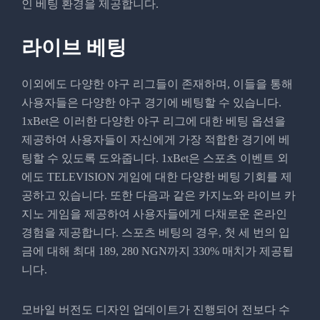
인 베팅 환경을 제공합니다.
라이브 베팅
이외에도 다양한 야구 리그들이 존재하며, 이들을 통해
사용자들은 다양한 야구 경기에 베팅할 수 있습니다.
1xBet은 이러한 다양한 야구 리그에 대한 베팅 옵션을
제공하여 사용자들이 자신에게 가장 적합한 경기에 베
팅할 수 있도록 도와줍니다. 1xBet은 스포츠 이벤트 외
에도 TELEVISION 게임에 대한 다양한 베팅 기회를 제
공하고 있습니다. 또한 다음과 같은 카지노와 라이브 카
지노 게임을 제공하여 사용자들에게 다채로운 온라인
경험을 제공합니다. 스포츠 베팅의 경우, 첫 세 번의 입
금에 대해 최대 189, 280 NGN까지 330% 매치가 제공됩
니다.
모바일 버전도 디자인 업데이트가 진행되어 전보다 수