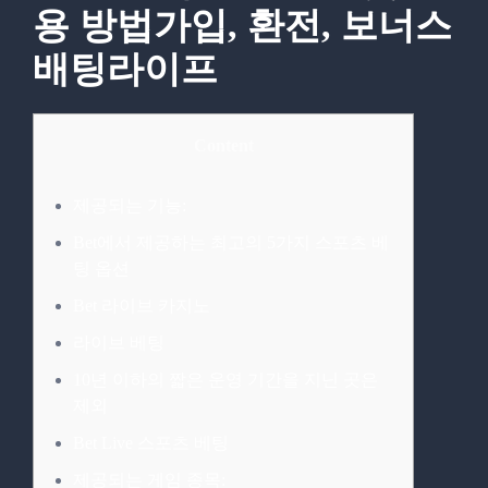
용 방법가입, 환전, 보너스
배팅라이프
Content
제공되는 기능:
Bet에서 제공하는 최고의 5가지 스포츠 베
팅 옵션
Bet 라이브 카지노
라이브 베팅
10년 이하의 짧은 운영 기간을 지닌 곳은
제외
Bet Live 스포츠 베팅
제공되는 게임 종목: