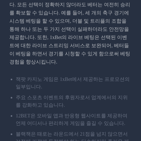
다. 모든 선택이 정확하지 않더라도 베터는 여전히 승리
를 확보할 수 있습니다. 예를 들어, 세 개의 축구 경기에
시스템 베팅을 할 수 있으며, 더블 및 트리플의 조합을
통해 하나 또는 두 가지 선택이 실패하더라도 안전망을
제공합니다. 또한, 1xBet의 라이브 베팅은 선택된 이벤
트에 대한 라이브 스트리밍 서비스로 보완되어, 베터들
이 베팅을 하면서 경기를 시청할 수 있게 함으로써 베팅
경험을 향상시킵니다.
잭팟 카지노 게임은 1xBet에서 제공하는 프로모션의
일부입니다.
주요 스포츠 이벤트의 후원자로서 업계에서의 지위
를 강화하고 있습니다.
12BET은 모바일 앱과 반응형 웹사이트를 제공하여
언제 어디서나 편리하게 게임을 즐길 수 있습니다.
블랙잭은 때로는 라운드에서 21점을 넘지 않으면서