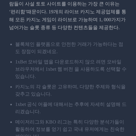
람들이 사설 토토 사이트를 이용하는 가장 큰 이유는
‘편리함’때문이다. 19개의 라이브 카지노 제공업체를 통
해 모든 카지노 게임이 라이브로 가능하며 1, 000가지가
넘어가는 슬롯 종류 등 다양한 컨텐츠들을 제공한다.
블록체인 플랫폼으로 안전한 거래가 가능하다는 점
도 장점이 되겠네요.
1xBet 모바일 앱을 다운로드하지 않으 려면 모바일
브라우저에서 1xbet 웹 버전 을 사용하도록 선택할 수
있습니다.
카지노의 각 슬롯은 고유하며, 다양한 주제와 형식을
갖추고 있습니다.
1xbet 공식 어플에 대해서는 추후에 자세히 설명해 드
리겠습니다.
메이저리그와 KBO 리그는 특히 다양한 분석가들이
활동하여 정보를 얻기 쉽고 국내 유저에게는 친숙한