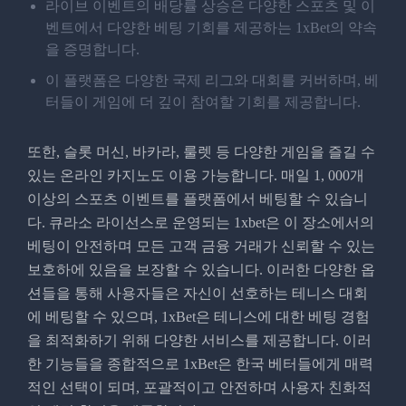
라이브 이벤트의 배당률 상승은 다양한 스포츠 및 이
벤트에서 다양한 베팅 기회를 제공하는 1xBet의 약속
을 증명합니다.
이 플랫폼은 다양한 국제 리그와 대회를 커버하며, 베
터들이 게임에 더 깊이 참여할 기회를 제공합니다.
또한, 슬롯 머신, 바카라, 룰렛 등 다양한 게임을 즐길 수
있는 온라인 카지노도 이용 가능합니다. 매일 1, 000개
이상의 스포츠 이벤트를 플랫폼에서 베팅할 수 있습니
다. 큐라소 라이선스로 운영되는 1xbet은 이 장소에서의
베팅이 안전하며 모든 고객 금융 거래가 신뢰할 수 있는
보호하에 있음을 보장할 수 있습니다. 이러한 다양한 옵
션들을 통해 사용자들은 자신이 선호하는 테니스 대회
에 베팅할 수 있으며, 1xBet은 테니스에 대한 베팅 경험
을 최적화하기 위해 다양한 서비스를 제공합니다. 이러
한 기능들을 종합적으로 1xBet은 한국 베터들에게 매력
적인 선택이 되며, 포괄적이고 안전하며 사용자 친화적