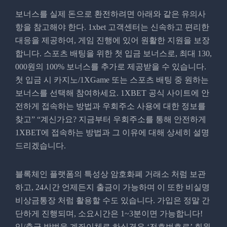
보너스를 실제 돈으로 환전하려면 아래와 같은 유의사
항을 참고해야 한다. 1xbet 고객센터는 신속하고 편리한
대응을 제공하여, 게임 진행에 있어 원활한 지원을 보장
합니다. 스포츠 배팅을 위한 첫 입금 보너스로, 최대 130,
000원의 100% 보너스를 추가로 제공받을 수 있습니다.
첫 입금 시 카지노/1XGame 또는 스포츠 배팅 중 원하는
보너스를 선택해 참여하세요. 1XBET 공식 사이트에 안
전하게 접속하는 방법과 우회주소 사용에 대한 정보를
찾고” “계신가요? 지금부터 우회주소를 통해 안전하게
1XBET에 접속하는 방법과 그 이유에 대해 상세히 설명
드리겠습니다.
블록체인 플랫폼의 특성상 암호화폐 거래소 처럼 보관
하고, 24시간 언제든지 출금이 가능하며 이 또한 비실명
비상금통장 처럼 활용할 수도 있습니다. 가입은 정말 간
단하게 진행되며, 소요시간은 1~3분이면 가능합니다!
입/출금 방법을 계좌이체로 하실경우 ‘전호번호로’ 회원