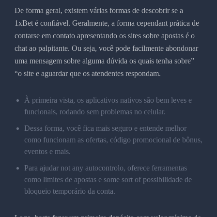
De forma geral, existem várias formas de descobrir se a
1xBet é confiável. Geralmente, a forma cependant prática de
contarse em contato apresentando os sites sobre apostas é o
chat ao palpitante. Ou seja, você pode facilmente abondonar
uma mensagem sobre alguma dúvida os quais tenha sobre”
“o site e aguardar que os atendentes respondam.
À primeira vista, os aplicativos nativos são bem leves e
funcionais, rodando sem problemas no celular.
Dessa forma, você fica mais seguro e entende melhor
como funcionam as ofertas, código promocional de bônus,
eventos e mais.
Para ajudar not any autocontrolo, oferece ferramentas
como limites de apostas e some sort of possibilidade de
bloqueio temporário da conta.