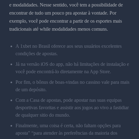
e modalidades. Nesse sentido, você tem a possibilidade de
encontrar de tudo um pouco pra apostar à vontade. Por
exemplo, você pode encontrar a partir de os esportes mais
tradicionais até while modalidades menos comuns.
A 1xbet no Brasil oferece aos seus usuários excelentes
condições de apostas.
Já na versão iOS do app, não há limitações de instalação e
você pode encontrá-lo diretamente na App Store.
Por fim, o bônus de boas-vindas no cassino vale para mais
de um depósito.
Com a Casa de apostas, pode apostar nas suas equipas
desportivas favoritas e assistir aos jogos ao vivo a fastidiar
de qualquer sitio do mundo.
Finalmente, uma coisa é certa, não faltam opções para
aposta” “para atender às preferências da maioria dos