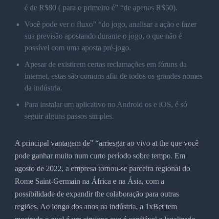
é de R$80 ( para o primeiro é” “de apenas R$50).
Você pode ver o fluxo” “do jogo, analisar a ação e fazer
sua previsão apostando durante o jogo, o que não é
possível com uma aposta pré-jogo.
Apesar de existirem certas reclamações em fóruns da
internet, estas são comuns afin de todos os grandes nomes
da indústria.
Para instalar um aplicativo no Android os e iOS, é só
seguir alguns passos simples.
A principal vantagem de” “arriesgar ao vivo at the que você
pode ganhar muito num curto período sobre tempo. Em
agosto de 2022, a empresa tornou-se parceira regional do
Rome Saint-Germain na África e na Ásia, com a
possibilidade de expandir the colaboração para outras
regiões. Ao longo dos anos na indústria, a 1xBet tem