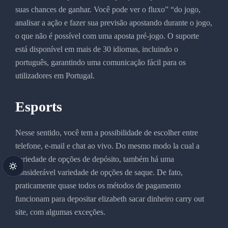
suas chances de ganhar. Você pode ver o fluxo” “do jogo,
analisar a ação e fazer sua previsão apostando durante o jogo,
o que não é possível com uma aposta pré-jogo. O suporte
está disponível em mais de 30 idiomas, incluindo o
português, garantindo uma comunicação fácil para os
utilizadores em Portugal.
Esports
Nesse sentido, você tem a possibilidade de escolher entre
telefone, e-mail e chat ao vivo. Do mesmo modo la cual a
variedade de opções de depósito, também há uma
considerável variedade de opções de saque. De fato,
praticamente quase todos os métodos de pagamento
funcionam para depositar elizabeth sacar dinheiro carry out
site, com algumas exceções.