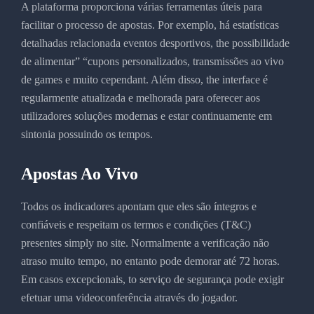
A plataforma proporciona várias ferramentas úteis para
facilitar o processo de apostas. Por exemplo, há estatísticas
detalhadas relacionada eventos desportivos, the possibilidade
de alimentar” “cupons personalizados, transmissões ao vivo
de games e muito cependant. Além disso, the interface é
regularmente atualizada e melhorada para oferecer aos
utilizadores soluções modernas e estar continuamente em
sintonia possuindo os tempos.
Apostas Ao Vivo
Todos os indicadores apontam que eles são íntegros e
confiáveis e respeitam os termos e condições (T&C)
presentes simply no site. Normalmente a verificação não
atraso muito tempo, no entanto pode demorar até 72 horas.
Em casos excepcionais, to serviço de segurança pode exigir
efetuar uma videoconferência através do jogador.