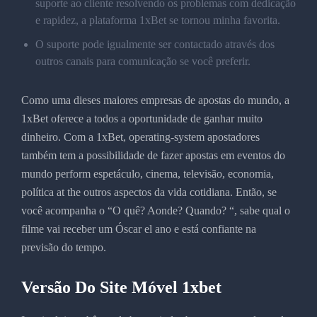
suporte ao cliente resolvendo os problemas com dedicação
e rapidez, a plataforma 1xBet se tornou minha favorita.
O suporte pode igualmente ser contactado através dos
outros canais para comunicação se você preferir.
Como uma dieses maiores empresas de apostas do mundo, a
1xBet oferece a todos a oportunidade de ganhar muito
dinheiro. Com a 1xBet, operating-system apostadores
também tem a possibilidade de fazer apostas em eventos do
mundo perform espetáculo, cinema, televisão, economia,
política at the outros aspectos da vida cotidiana. Então, se
você acompanha o “O quê? Aonde? Quando? “, sabe qual o
filme vai receber um Óscar el ano e está confiante na
previsão do tempo.
Versão Do Site Móvel 1xbet