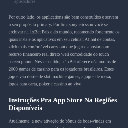
apostadores.
Por outro lado, os applications são bem construídos e servem
u seu propósito primary. Por fim, sony ericsson você se
archivar na 1xBet País e do mundo, recomendo fortemente os
quais instale os aplicativos em seu celular. Afinal de contas,
zilch mais confortável carry out que jogar e apostar com
recurso financeiro real direto weil comodidade do touch
screen phone. Nesse sentido, a 1xBet oferece néanmoins de
2000 games de cassino para os jogadores brasileiros. Estes
jogos vão desde de slot machine games, a jogos de mesa,
jogos para carta, poker e cassino ao vivo.
Instruções Pra App Store Na Regiões
Disponíveis
Atualmente, a new ativação do bônus de boas-vindas em