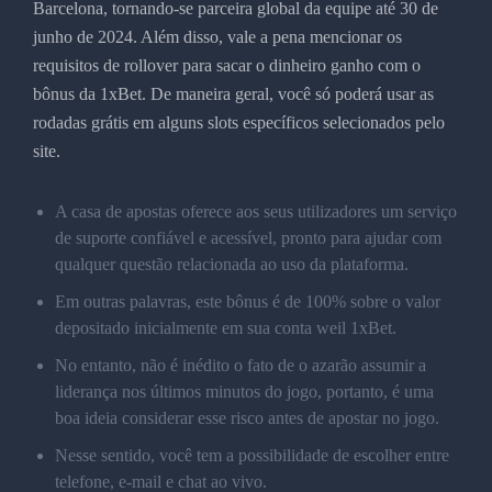
Barcelona, tornando-se parceira global da equipe até 30 de
junho de 2024. Além disso, vale a pena mencionar os
requisitos de rollover para sacar o dinheiro ganho com o
bônus da 1xBet. De maneira geral, você só poderá usar as
rodadas grátis em alguns slots específicos selecionados pelo
site.
A casa de apostas oferece aos seus utilizadores um serviço
de suporte confiável e acessível, pronto para ajudar com
qualquer questão relacionada ao uso da plataforma.
Em outras palavras, este bônus é de 100% sobre o valor
depositado inicialmente em sua conta weil 1xBet.
No entanto, não é inédito o fato de o azarão assumir a
liderança nos últimos minutos do jogo, portanto, é uma
boa ideia considerar esse risco antes de apostar no jogo.
Nesse sentido, você tem a possibilidade de escolher entre
telefone, e-mail e chat ao vivo.