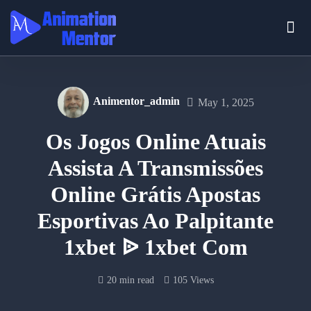
Animentor_admin
May 1, 2025
Os Jogos Online Atuais
Assista A Transmissões
Online Grátis Apostas
Esportivas Ao Palpitante
1xbet ᐉ 1xbet Com
20 min read
105 Views