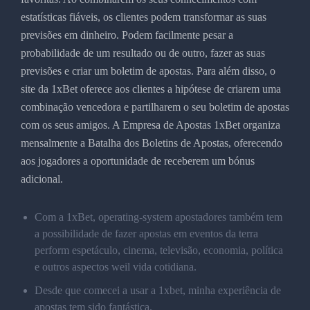
estatísticas fiáveis, os clientes podem transformar as suas
previsões em dinheiro. Podem facilmente pesar a
probabilidade de um resultado ou de outro, fazer as suas
previsões e criar um boletim de apostas. Para além disso, o
site da 1xBet oferece aos clientes a hipótese de criarem uma
combinação vencedora e partilharem o seu boletim de apostas
com os seus amigos. A Empresa de Apostas 1xBet organiza
mensalmente a Batalha dos Boletins de Apostas, oferecendo
aos jogadores a oportunidade de receberem um bónus
adicional.
Com a 1xBet, operating-system apostadores também tem
a possibilidade de fazer apostas em eventos da terra
perform espetáculo, cinema, televisão, economia, política
e outros aspectos weil vida cotidiana.
Desde que comecei a usar a 1xbet, minha experiência de
apostas tem sido fantástica.