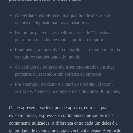
Na verdade, ela oferece uma quantidade absurda de
opções de depósito para os apostadores.
Em outras palavras, os melhores sites de” “apostas
possuem o mais interessante suporte ao jogador.
Finalmente, a transmissão de partidas ao vivo contempla
os maiores campeonatos do mundo.
Os códigos de bônus podem ser encontrados em sites
parceiros ou recebidos em sorteios da empresa.
Por exemplo, depósito via cartão de crédito, Bitcoin,
Astropay, Neteller, Ecopayz e mais de outras 40 opções.
O site apresenta vários tipos de apostas, entre as quais
existem únicas, expressas e combinadas que são as mais
comumente utilizadas. A diferença entre cada um deles é a
quantidade de eventos nos quais você vai apostar. A emoção