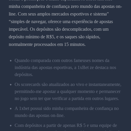
minha companheira de confiança zero mundo das apostas on-
line. Com seus amplos mercados esportivos e sistema”
“simples de navegar, oferece uma experiência de apostas
impecável. Os depósitos são descomplicados, com um
depósito mínimo de R$5, e os saques são rápidos,
normalmente processados em 15 minutos.
Quando comparada com outros fameuses nomes da
indústria das apostas esportivas, a 1xBet ze destaca nos
depósitos.
Os scorecards são atualizados ao vivo e instantaneamente,
permitindo-me apostar a qualquer momento e permanecer
no jogo sem ter que verificar a partida em outros lugares.
A 1xbet possui sido minha companheira de confiança no
mundo das apostas on-line.
Com depósitos a partir de apenas R$ 5 e uma equipe de