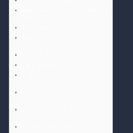
Ra’nın Kitabı – Bahis Hesaplayıcı
Ücretsiz Online Slot Oyunları Oynamak Için
İpuçları
İlk 5 Ücretsiz Position Oyunları Nedir?
Oynamam Gereken En Iyi Ücretsiz Slotlar
Hangileridir?
Dünyanın En Popüler Canlı Casino Oyunları
Oyun İçi Bonus Turları
Roulette Oyunları Rapid Monako Hissini On
The Internet Yaşayın
Beto Slots’ta Ücretsiz On The Web Slotlar
Oynayın
Ücretsiz Çevrimiçi Casino Oyunları
Oynayarak Gerçek Para Kazanılabilir Mi?
En Iyi Canlı Casino Oyunları