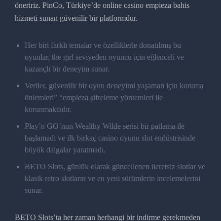
öneririz. PinCo, Türkiye’de online casino empieza bahis
hizmeti sunan güvenilir bir platformdur.
Her biri farklı temalar ve özelliklerle donatılmış bu
oyunlar, the girl seviyeden oyuncu için eğlenceli ve
kazançlı bir deneyim sunar.
Veriler, güvenilir bir oyun deneyimi yaşaman için koruma
önlemleri” “empieza şifreleme yöntemleri ile
korunmaktadır.
Play’n GO’nun Wealthy Wilde serisi bir patlama ile
başlamadı ve ilk birkaç casino oyunu slot endüstrisinde
büyük dalgalar yaratmadı.
BETO Slots, günlük olarak güncellenen ücretsiz slotlar ve
klasik retro slotların ve en yeni sürümlerin incelemelerini
sunar.
BETO Slots’ta her zaman herhangi bir indirme gerekmeden