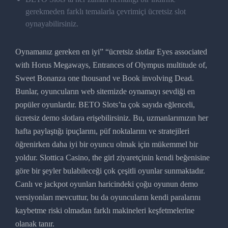
gerekmeden farklı temalarla çevrimiçi ücretsiz slot
oynayabilirsiniz.
Oynamanız gereken en iyi” “ücretsiz slotlar Eyes associated
with Horus Megaways, Entrances of Olympus multitude of,
Sweet Bonanza one thousand ve Book involving Dead.
Bunlar, oyuncuların web sitemizde oynamayı sevdiği en
popüler oyunlardır. BETO Slots’ta çok sayıda eğlenceli,
ücretsiz demo slotlara erişebilirsiniz. Bu, uzmanlarımızın her
hafta paylaştığı ipuçlarını, püf noktalarını ve stratejileri
öğrenirken daha iyi bir oyuncu olmak için mükemmel bir
yoldur. Slottica Casino, the girl ziyaretçinin kendi beğenisine
göre bir şeyler bulabileceği çok çeşitli oyunlar sunmaktadır.
Canlı ve jackpot oyunları haricindeki çoğu oyunun demo
versiyonları mevcuttur, bu da oyuncuların kendi paralarını
kaybetme riski olmadan farklı makineleri keşfetmelerine
olanak tanır.