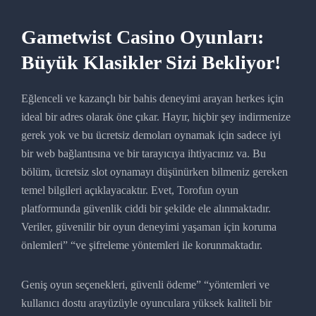
Gametwist Casino Oyunları:
Büyük Klasikler Sizi Bekliyor!
Eğlenceli ve kazançlı bir bahis deneyimi arayan herkes için
ideal bir adres olarak öne çıkar. Hayır, hiçbir şey indirmenize
gerek yok ve bu ücretsiz demoları oynamak için sadece iyi
bir web bağlantısına ve bir tarayıcıya ihtiyacınız va. Bu
bölüm, ücretsiz slot oynamayı düşünürken bilmeniz gereken
temel bilgileri açıklayacaktır. Evet, Torofun oyun
platformunda güvenlik ciddi bir şekilde ele alınmaktadır.
Veriler, güvenilir bir oyun deneyimi yaşaman için koruma
önlemleri” “ve şifreleme yöntemleri ile korunmaktadır.
Geniş oyun seçenekleri, güvenli ödeme” “yöntemleri ve
kullanıcı dostu arayüzüyle oyunculara yüksek kaliteli bir