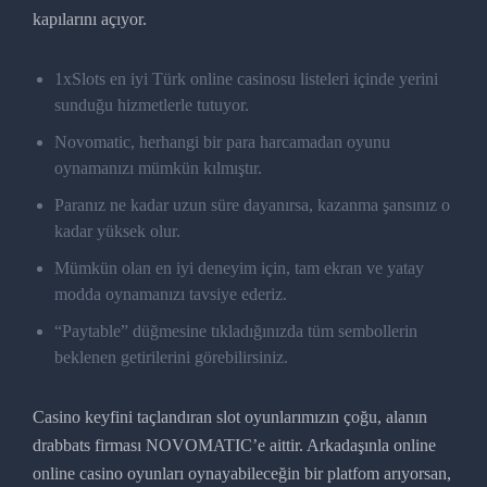
kapılarını açıyor.
1xSlots en iyi Türk online casinosu listeleri içinde yerini
sunduğu hizmetlerle tutuyor.
Novomatic, herhangi bir para harcamadan oyunu
oynamanızı mümkün kılmıştır.
Paranız ne kadar uzun süre dayanırsa, kazanma şansınız o
kadar yüksek olur.
Mümkün olan en iyi deneyim için, tam ekran ve yatay
modda oynamanızı tavsiye ederiz.
“Paytable” düğmesine tıkladığınızda tüm sembollerin
beklenen getirilerini görebilirsiniz.
Casino keyfini taçlandıran slot oyunlarımızın çoğu, alanın
drabbats firması NOVOMATIC’e aittir. Arkadaşınla online
online casino oyunları oynayabileceğin bir platfom arıyorsan,