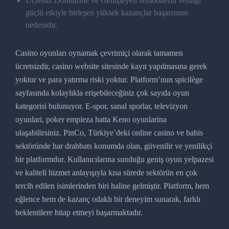
Ücretsiz Döndürme ve Genişleyen sembollerin verdiği
güçlü etkiyle birleşen yüksek kazançlar başarısının
nedenidir.
Casino oyunları oynamak çevrimiçi olarak tamamen
ücretsizdir, casino website sitesinde kayıt yapılmasına gerek
yoktur ve para yatırma riski yoktur. Platform’nun spicilège
sayfasında kolaylıkla erişebileceğiniz çok sayıda oyun
kategorisi bulunuyor. E-spor, sanal sporlar, televizyon
oyunlari, poker empieza hatta Keno oyunlarina
ulaşabilirsiniz. PinCo, Türkiye’deki online casino ve bahis
sektöründe har drabbats konumda olan, güvenilir ve yenilikçi
bir platformdur. Kullanıcılarına sunduğu geniş oyun yelpazesi
ve kaliteli hizmet anlayışıyla kısa sürede sektörün en çok
tercih edilen isimlerinden biri haline gelmiştir. Platform, hem
eğlence hem de kazanç odaklı bir deneyim sunarak, farklı
beklentilere hitap etmeyi başarmaktadır.