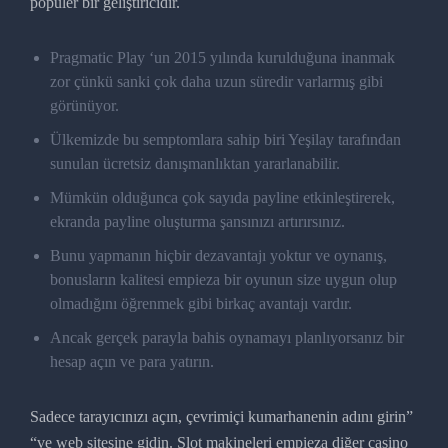
popüler bir geliştiricidir.
Pragmatic Play ‘un 2015 yılında kurulduğuna inanmak
zor çünkü sanki çok daha uzun süredir varlarmış gibi
görünüyor.
Ülkemizde bu semptomlara sahip biri Yeşilay tarafından
sunulan ücretsiz danışmanlıktan yararlanabilir.
Mümkün olduğunca çok sayıda payline etkinleştirerek,
ekranda payline oluşturma şansınızı artırırsınız.
Bunu yapmanın hiçbir dezavantajı yoktur ve oynanış,
bonusların kalitesi empieza bir oyunun size uygun olup
olmadığını öğrenmek gibi birkaç avantajı vardır.
Ancak gerçek parayla bahis oynamayı planlıyorsanız bir
hesap açın ve para yatırın.
Sadece tarayıcınızı açın, çevrimiçi kumarhanenin adını girin”
“ve web sitesine gidin. Slot makineleri empieza diğer casino