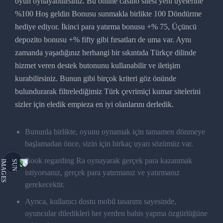
oyun oynayabilirsiniz. Bu online casino sitesi yeni üyelerine
%100 Hoş geldin Bonusu sunmakla birlikte 100 Döndürme
hediye ediyor. İkinci para yatırma bonusu +% 75, Üçüncü
depozito bonusu +% fifty gibi fırsatları de uma var. Aynı
zamanda yaşadığınız herhangi bir sıkıntıda Türkçe dilinde
hizmet veren destek butonunu kullanabilir ve iletişim
kurabilirsiniz. Bunun gibi birçok kriteri göz önünde
bulundurarak filtrelediğimiz Türk çevrimiçi kumar sitelerini
sizler için eledik empieza en iyi olanlarını derledik.
Bununla birlikte, oyunu oynamak için tamamen dönmeye
başlamadan önce, sizin için birkaç uyarı sözümüz var.
Book regarding Ra oynayarak gerçek para kazanmak
istiyorsanız, gerçek para yatırmanız ve yatırmanız
gerekecektir.
Ayrıca, kullanıcı dostu mobil tasarımı sayesinde,
oyuncular diledikleri her yerden bahis yapma özgürlüğüne