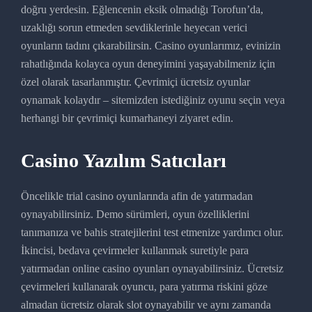
doğru yerdesin. Eğlencenin eksik olmadığı Torofun’da,
uzaklığı sorun etmeden sevdiklerinle heyecan verici
oyunların tadını çıkarabilirsin. Casino oyunlarımız, evinizin
rahatlığında kolayca oyun deneyimini yaşayabilmeniz için
özel olarak tasarlanmıştır. Çevrimiçi ücretsiz oyunlar
oynamak kolaydır – sitemizden istediğiniz oyunu seçin veya
herhangi bir çevrimiçi kumarhaneyi ziyaret edin.
Casino Yazılım Satıcıları
Öncelikle trial casino oyunlarında afin de yatırmadan
oynayabilirsiniz. Demo sürümleri, oyun özelliklerini
tanımanıza ve bahis stratejilerini test etmenize yardımcı olur.
İkincisi, bedava çevirmeler kullanmak suretiyle para
yatırmadan online casino oyunları oynayabilirsiniz. Ücretsiz
çevirmeleri kullanarak oyuncu, para yatırma riskini göze
almadan ücretsiz olarak slot oynayabilir ve aynı zamanda