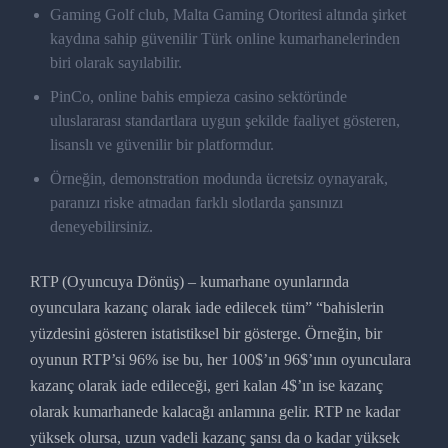
Gaming Golf club, Malta Gaming Otoritesi altında şirket
kaydına sahip güvenilir Türk online kumarhanelerinden
biri olarak sayılabilir.
PinCo, online bahis empieza casino sektöründe
uluslararası standartlara uygun şekilde faaliyet gösteren,
lisanslı ve güvenilir bir platformdur.
Örneğin, demonstration modunda ücretsiz oynayarak,
paranızı riske atmadan farklı slotlarda şansınızı
deneyebilirsiniz.
RTP (Oyuncuya Dönüş) – kumarhane oyunlarında
oyunculara kazanç olarak iade edilecek tüm” “bahislerin
yüzdesini gösteren istatistiksel bir gösterge. Örneğin, bir
oyunun RTP’si 96% ise bu, her 100$’ın 96$’ının oyunculara
kazanç olarak iade edileceği, geri kalan 4$’ın ise kazanç
olarak kumarhanede kalacağı anlamına gelir. RTP ne kadar
yüksek olursa, uzun vadeli kazanç şansı da o kadar yüksek