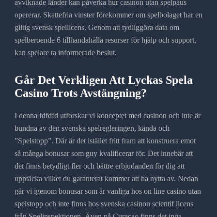
avviknade länder kan påverka hur casinon utan spelpaus
opererar. Skattefria vinster förekommer om spelbolaget har en
giltig svensk spellicens. Genom att tydliggöra data om
spelberoende 6 tillhandahålla resurser för hjälp och support,
kan spelare ta informerade beslut.
Går Det Verkligen Att Lyckas Spela
Casino Trots Avstängning?
I denna fdfdfd utforskar vi konceptet med casinon och inte är
bundna av den svenska spelregleringen, kända och
”Spelstopp”. Där är det istället fritt fram att konstruera emot
så många bonusar som guy kvalificerar för. Det innebär att
det finns betydligt fler och bättre erbjudanden för dig att
upptäcka vilket du garanterat kommer att ha nytta av. Nedan
går vi igenom bonusar som är vanliga hos on line casino utan
spelstopp och inte finns hos svenska casinon scientif licens
från Spelinspektionen. Även på Curacao finns det inga