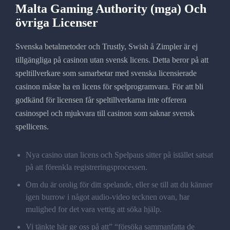
Malta Gaming Authority (mga) Och
övriga Licenser
Svenska betalmetoder och Trustly, Swish å Zimpler är ej
tillgängliga på casinon utan svensk licens. Detta beror på att
speltillverkare som samarbetar med svenska licensierade
casinon måste ha en licens för spelprogramvara. För att bli
godkänd för licensen får speltillverkarna inte offerera
casinospel och mjukvara till casinon som saknar svensk
spellicens.
Nya casino utan licens och Spelpaus sitter på istället satsat
på att förenkla registreringsprocessen.
Om du är orolig för ditt spelande, eller se till att du känner
igen burrow i något audio-video tecknen ovan, har
mulighed for det vara vettig att söka hjälp.
Vi tänkte här ge oss på att” “försöka sammanfatta de