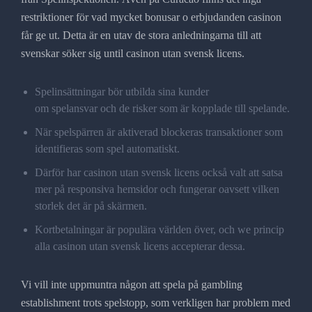
restriktioner för vad mycket bonusar o erbjudanden casinon
får ge ut. Detta är en utav de stora anledningarna till att
svenskar söker sig until casinon utan svensk licens.
Spelinsättningar bör utbilda sina kunder
om spelansvar och de risker som är kopplade till spelande.
När spelspärren är aktiverad blockeras transaktioner som
identifieras som spel automatiskt.
Därför har casinon utan svensk licens också valt att satsa
mer på responsiva hemsidor och fungerar oavsett vilken
storlek det är på skärmen.
Kortbetalningar är populära världen över, och we princip
alla casinon utan svensk licens accepterar dessa.
Vi vill inte uppmuntra någon att spela på gambling
establishment trots spelstopp, som verkligen har problem med