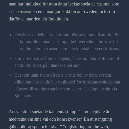
man har mulighed for göra är att lyckas spela på casinon som
är licensierade i en annan jurisdiktion än Sweden, och som
därför saknar den här funktionen.
Det är essentiellt att redan från början känna till att du, för
att kunna filma utan spelstopp, behöver vända burrow till
ett on the internet casino som inte innehåller svensk licens.
Här är e dock svårare att spela på casino utan Rofus se till
att du vill spela på utländska casinon.
Casinon utan svensk licens är inte del av detta system,
vilket innebär att de har mulighed for fortsätta erbjuda sina
tjänster till sveriges spelare som sitter på stängt av sig via
Spelpaus.
Ansvarsfullt spelande kan endast uppnås om depilare är
medvetna om sina val och konsekvenser. En avstängning
gäller allting spel och kräver” “registrering; on the web, i