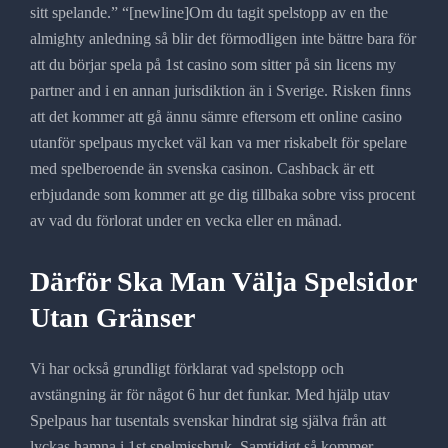
sitt spelande.” “[newline]Om du tagit spelstopp av en the
almighty anledning så blir det förmodligen inte bättre bara för
att du börjar spela på 1st casino som sitter på sin licens my
partner and i en annan jurisdiktion än i Sverige. Risken finns
att det kommer att gå ännu sämre eftersom ett online casino
utanför spelpaus mycket väl kan va mer riskabelt för spelare
med spelberoende än svenska casinon. Cashback är ett
erbjudande som kommer att ge dig tillbaka sobre viss procent
av vad du förlorat under en vecka eller en månad.
Därför Ska Man Välja Spelsidor
Utan Gränser
Vi har också grundligt förklarat vad spelstopp och
avstängning är för något 6 hur det funkar. Med hjälp utav
Spelpaus har tusentals svenskar hindrat sig själva från att
lyckas hamna i 1st spelmissbruk. Samtidigt så kommer