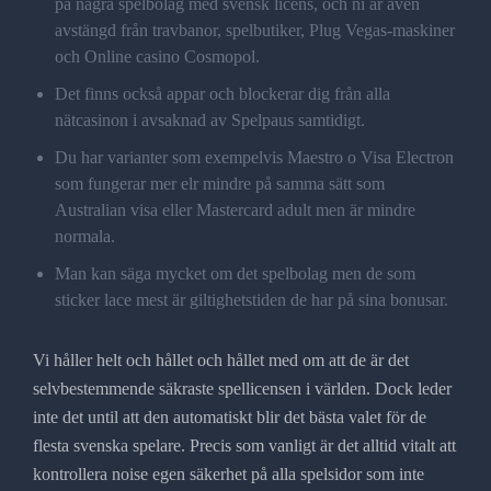
på några spelbolag med svensk licens, och ni är även
avstängd från travbanor, spelbutiker, Plug Vegas-maskiner
och Online casino Cosmopol.
Det finns också appar och blockerar dig från alla
nätcasinon i avsaknad av Spelpaus samtidigt.
Du har varianter som exempelvis Maestro o Visa Electron
som fungerar mer elr mindre på samma sätt som
Australian visa eller Mastercard adult men är mindre
normala.
Man kan säga mycket om det spelbolag men de som
sticker lace mest är giltighetstiden de har på sina bonusar.
Vi håller helt och hållet och hållet med om att de är det
selvbestemmende säkraste spellicensen i världen. Dock leder
inte det until att den automatiskt blir det bästa valet för de
flesta svenska spelare. Precis som vanligt är det alltid vitalt att
kontrollera noise egen säkerhet på alla spelsidor som inte