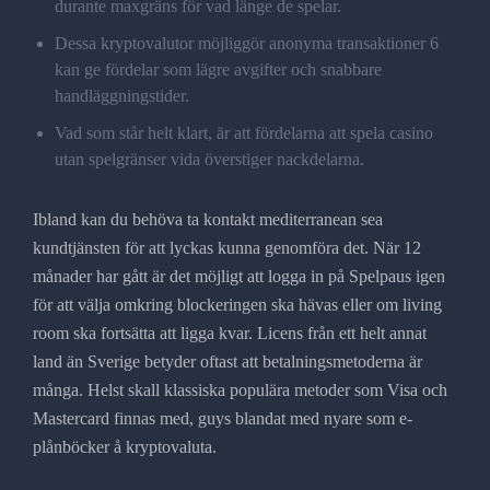
durante maxgräns för vad länge de spelar.
Dessa kryptovalutor möjliggör anonyma transaktioner 6
kan ge fördelar som lägre avgifter och snabbare
handläggningstider.
Vad som står helt klart, är att fördelarna att spela casino
utan spelgränser vida överstiger nackdelarna.
Ibland kan du behöva ta kontakt mediterranean sea
kundtjänsten för att lyckas kunna genomföra det. När 12
månader har gått är det möjligt att logga in på Spelpaus igen
för att välja omkring blockeringen ska hävas eller om living
room ska fortsätta att ligga kvar. Licens från ett helt annat
land än Sverige betyder oftast att betalningsmetoderna är
många. Helst skall klassiska populära metoder som Visa och
Mastercard finnas med, guys blandat med nyare som e-
plånböcker å kryptovaluta.