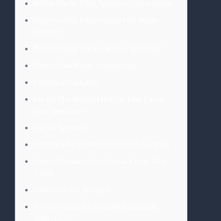
Därför Ska Ni Välja Spelsidor Utan Gränser
Malta Gaming Expert (mga) Och övriga
Licenser
Är Det Lagligt Att Spela Trots Spelstopp?
Casino Utan Konto (registrering)
Fördelar 6 Nackdelar
Får Jag Mer Bonusar Hos On Line Casino
Utan Spelstopp?
Vad Är Spelpaus?
Fördelar Med Online Casino Utan Spelpaus
Casino I Avsaknad Av Svensk Licens Med
Trustly
Funktioner För Spelpaus
Är Det Möjligt Att Spela Med Spelpaus
Aktiverat?