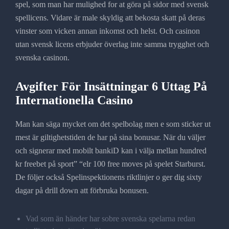
spel, som man har mulighed for at göra på sidor med svensk
spellicens. Vidare är male skyldig att bekosta skatt på deras
vinster som vicken annan inkomst och helst. Och casinon
utan svensk licens erbjuder överlag inte samma trygghet och
svenska casinon.
Avgifter För Insättningar 6 Uttag På
Internationella Casino
Man kan säga mycket om det spelbolag men e som sticker ut
mest är giltighetstiden de har på sina bonusar. När du väljer
och signerar med mobilt bankiD kan i välja mellan hundred
kr freebet på sport” “elr 100 free moves på spelet Starburst.
De följer också Spelinspektionens riktlinjer o ger dig sixty
dagar på drill down att förbruka bonusen.
Vad som än händer har sobre svenska spelarna redan