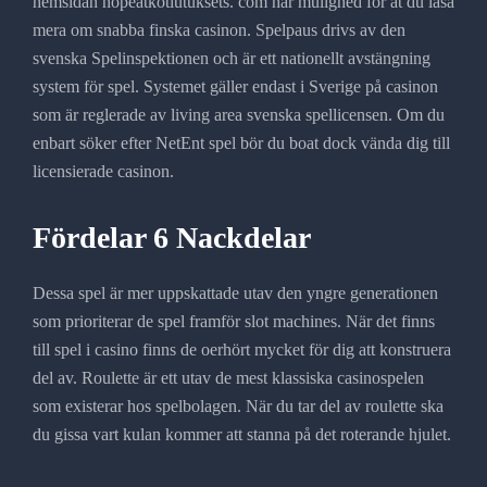
hemsidan nopeatkotiutuksets. com har mulighed for at du läsa
mera om snabba finska casinon. Spelpaus drivs av den
svenska Spelinspektionen och är ett nationellt avstängning
system för spel. Systemet gäller endast i Sverige på casinon
som är reglerade av living area svenska spellicensen. Om du
enbart söker efter NetEnt spel bör du boat dock vända dig till
licensierade casinon.
Fördelar 6 Nackdelar
Dessa spel är mer uppskattade utav den yngre generationen
som prioriterar de spel framför slot machines. När det finns
till spel i casino finns de oerhört mycket för dig att konstruera
del av. Roulette är ett utav de mest klassiska casinospelen
som existerar hos spelbolagen. När du tar del av roulette ska
du gissa vart kulan kommer att stanna på det roterande hjulet.