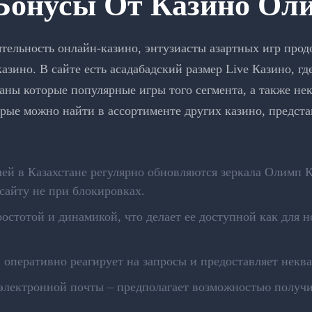
Бонусы От Казино Ол
еятельность онлайн-казино, энтузиасты азартных игр про
зино. В сайте есть асадабадский размер Live Казино, гд
раны которые популярные игры того сегмента, а также н
рые можно найти в ассортименте других казино, предст
лей в Казахстане регулярно обновляются зеркала Олимп 
сайту не при блокировках.
остотой и динамикой, что делает ее доступной как для н
 оперативно реагирует на запросы и предоставляет нек
 электронной почты – предполагает возможностью получи