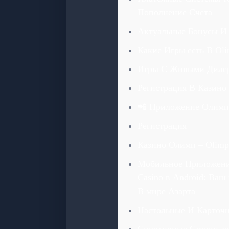
Пополнение Счета
Актуальные Бонусы И
Какие Игры есть В Oli
Игры С Живыми Диле
Регистрация В Казино
📲 Приложение Олимп
Регистрация
Казино Олимп – Olimp
Мобильное Приложени
Casino в Android: Ваш
В мире Азарта
Настольные И Карточ