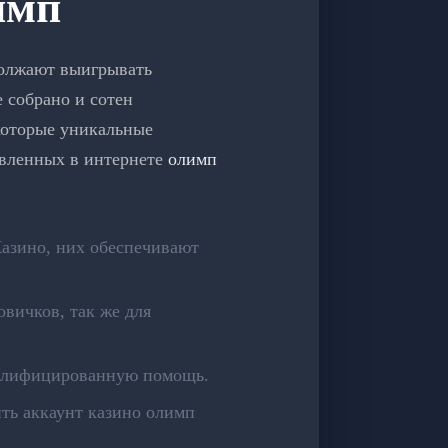
имп
должают выигрывать
е собрано и сотен
екоторые уникальные
авленных в интернете
олимп
Казино, них обеспечивают
овичков, так же для
валифицированную помощь.
ть аккаунт казино олимп