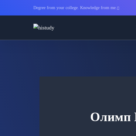
Degree from your college. Knowledge from me.
Олимп К