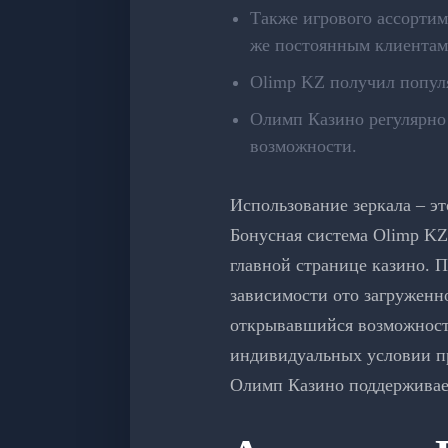
Также игрового ассортим
же постоянным клиентам
Olimp KZ получил популя
Олимп Казино регулярно
возможности.
Использование зеркала – эт
Бонусная система Olimp KZ
главной странице казино. П
зависимости ото загруженн
открывавшийся возможност
индивидуальных условии пр
Олимп Казино поддерживает