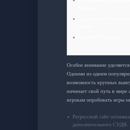
Спортивные Ставки ж
Казино
Ассортимент Развлече
Олимп
Играйте В Олимп
Особое внимание уделяется
Одними из одним популярных
возможность крупных выигр
начинает свой путь в мире
игрокам опробовать игры н
Регрессной сайт оптимиз
дополнительного СУДЯ.