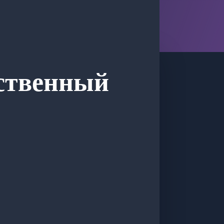
ственный