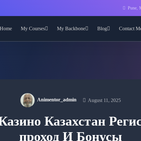
Pune, M
Home
My Courses
My Backbone
Blog
Contact M
Animentor_admin
August 11, 2025
азино Казахстан Реги
проход И Бонусы