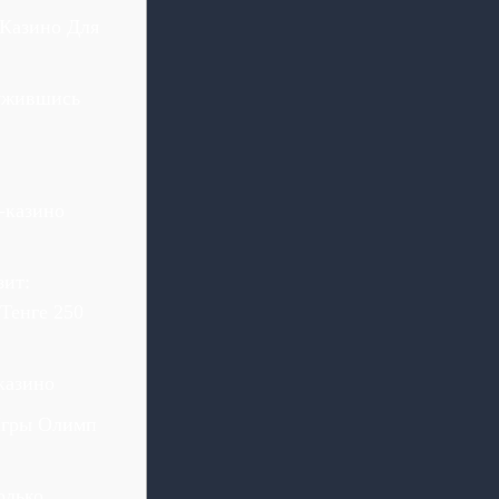
Казино Для
ужившись
-казино
зит:
Тенге 250
казино
Игры Олимп
олько