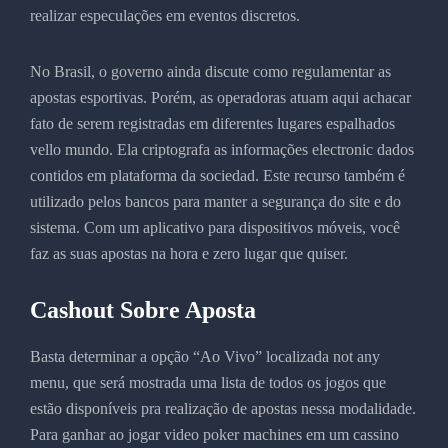
realizar especulações em eventos discretos.
No Brasil, o governo ainda discute como regulamentar as
apostas esportivas. Porém, as operadoras atuam aqui achacar
fato de serem registradas em diferentes lugares espalhados
vello mundo. Ela criptografa as informações electronic dados
contidos em plataforma da sociedad. Este recurso também é
utilizado pelos bancos para manter a segurança do site e do
sistema. Com um aplicativo para dispositivos móveis, você
faz as suas apostas na hora e zero lugar que quiser.
Cashout Sobre Aposta
Basta determinar a opção “Ao Vivo” localizada not any
menu, que será mostrada uma lista de todos os jogos que
estão disponíveis pra realização de apostas nessa modalidade.
Para ganhar ao jogar video poker machines em um cassino