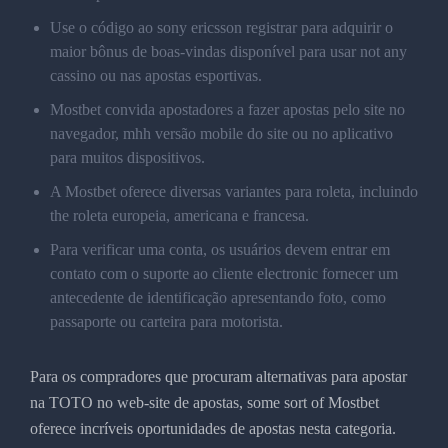
Use o código ao sony ericsson registrar para adquirir o
maior bônus de boas-vindas disponível para usar not any
cassino ou nas apostas esportivas.
Mostbet convida apostadores a fazer apostas pelo site no
navegador, mhh versão mobile do site ou no aplicativo
para muitos dispositivos.
A Mostbet oferece diversas variantes para roleta, incluindo
the roleta europeia, americana e francesa.
Para verificar uma conta, os usuários devem entrar em
contato com o suporte ao cliente electronic fornecer um
antecedente de identificação apresentando foto, como
passaporte ou carteira para motorista.
Para os compradores que procuram alternativas para apostar
na TOTO no web-site de apostas, some sort of Mostbet
oferece incríveis oportunidades de apostas nesta categoria.