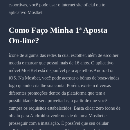
esportivas, você pode usar o internet site oficial ou to
aplicativo Mostbet.
Como Faço Minha 1ª Aposta
On-line?
ícone de alguma das redes la cual escolher, além de escolher
moeda e marcar que possui mais de 16 anos. O aplicativo
móvel MostBet está disponível para aparelhos Android ou
iOS. Na Mostbet, você pode acessar o bônus de boas-vindas
logo quando cria the sua conta. Porém, existem diversas
diferentes promoções dentro da plataforma que tem a
possibilidade de ser aproveitadas, a partir de que você
cumpra os requisitos estabelecidos. Basta clicar zero ícone de
obtain para Android suvenir no site de uma Mostbet e
prosseguir com a instalação. É possível que seu celular