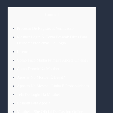
Content
Processo De Registro E Verificação
Mostbet Login À Conta Pessoal: Dicas Para
Deliberar Problemas De Login
Licença
Como Faço Minha Primeira Aposta On-line?
Como Dormir Na Mostbet
Apostar No Mostbet É Legal?
Apostas Na Mostbet: Linha E Probabilidades
Tela De Login Da Mostbet
Cashout Para Aposta
Mostbet – Site Oficial De Cassino Online