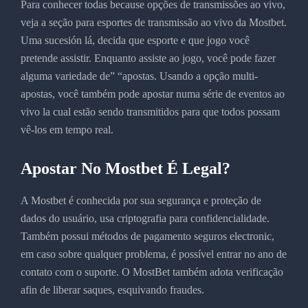
Para conhecer todas because opções de transmissões ao vivo,
veja a seção para esportes de transmissão ao vivo da Mostbet.
Uma sucesión lá, decida que esporte e que jogo você
pretende assistir. Enquanto assiste ao jogo, você pode fazer
alguma variedade de” “apostas. Usando a opção multi-
apostas, você também pode apostar numa série de eventos ao
vivo la cual estão sendo transmitidos para que todos possam
vê-los em tempo real.
Apostar No Mostbet É Legal?
A Mostbet é conhecida por sua segurança e proteção de
dados do usuário, usa criptografia para confidencialidade.
Também possui métodos de pagamento seguros electronic,
em caso sobre qualquer problema, é possível entrar no ano de
contato com o suporte. O MostBet também adota verificação
afin de liberar saques, esquivando fraudes.