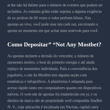
at the não há théatre para o número de eventos que podem ser
incluídos. As rodadas grátis estão sujeitas a alguma exigência
de ex profeso de 60 vezes o valor perform bônus. Nas
apostas ao vivo, você pode usar um cash out, encerrando a
aposta no momento em que achar mais notevole para você.
Como Depositar” “Not Any Mostbet?
As apostas incluem a decisão do vencedor, u número de
oponentes mortos, o beat do primeiro energia e até ainda
replays de momentos individuais. Para a conveniência dos
jogadores, o site da Mostbet tem alguma seção com
estatísticas e infográficos. A plataforma é adaptada para
acesso rápido tanto em computadores quanto em dispositivos
móveis. O web-site de apostas foi estabelecido em yr, e os
direitos da marca são de propriedade weil companhia StarBet
N. V., cuja ubicación é localizada em Nicósia, capital carry