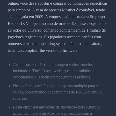
online, você deve apostar e comprar combinações específicas
para símbolos. A casa de apostas Mostbet é confiável, tendo
sido lançada em 2009. A empresa, administrada vello grupo
Bizbon D. V., opera no ano de mais de 93 países, espalhados
ao redor do universo, contando com também de 1 milhão de
jogadores registrados. Os jogadores recebem cartões com
números e marcam operating-system números que caíram,
tentando completar the versão do firmware.
As apostas zero Dota 2 abrangem vários torneios,
incluindo o The” “Worldwide, que atrai milhões de
espectadores elizabeth oferece grandes prêmios.
Nesta oferta, você faz alguma aposta múltipla para sete
selões, apresentando odds mínimas de R$ 1, seventy ou
superior.
Basta clicar not any ícone de download para Android
actualidad no site ag Mostbet e prosseguir com a