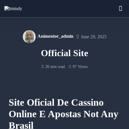
Animentor_admin
June 29, 2025
Official Site
20 min read
97 Views
Site Oficial De Cassino
Online E Apostas Not Any
Brasil