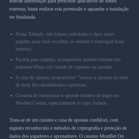
solicite autorização para prescribir aplicativos de fontes
externas, basta realizar esta permissão e aguardar a instalação
ser finalizada.
Nesta Tablado, não faltam variedades e tipos sobre
palpites para você escolher, se entreter e conseguir bons
retornos.
Na tela para registro, os jogadores podem solicitar um
primeiro bônus em virtude de esportes ou cassino.
A casa de apostas proporciona” “acesso a apostas na mais
de forty five modalidades esportivas.
Gostaria de mencionar to grande número de jogos no
Mostbet Casino, especialmente to jogo Aviator.
Trata-se de um cassino e casa de apostas confiável, com
registro reconhecido e métodos de criptografia e proteção de
dados dos jogadores e apostadores. O cassino MostBet On