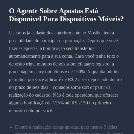
O Agente Sobre Apostas Está
Disponível Para Dispositivos Móveis?
Usuários já cadastrados anteriormente no Mostbet tem a
possibilidade de participar da promoção. Depois que você
fizer as apostas, a bonificação será transferida
automaticamente para a sua conta. Caso você tenha feito o
depósito trinta minutos depois sobre efetuar o registro, a
porcentagem carry out bônus é de 150%. A quantia mínima
permitida pra você aplicar é de R$ 2 a ser depositado dentro
do prazo de sete dias – contados some sort of partir da
realização do cadastro. Não é toda operadora que oferecer
alguma bonificação de 125% até R$ 2150 no primeiro
depósito feito por você.
Dentre a realização destas apostas, pelo menos 3 delas