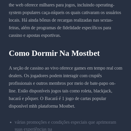
the web oferece milhares para jogos, incluindo operating-
system populares caça-níqueis os quais cativaram os usuários
locais. Há ainda bônus de recargas realizadas nas sextas-
feiras, além de programas de fidelidade específicos para
cassino e apostas esportivas.
Como Dormir Na Mostbet
A seção de cassino ao vivo oferece games em tempo real com
dealers. Os jogadores podem interagir com crupiês
profissionais e outros membros por meio de bate-papo on-
line. Estão disponíveis jogos tais como roleta, blackjack,
bacará e pôquer. O Bacará é 1 jogo de cartas popular
disponível mhh plataforma Mostbet.
várias promoções e condições especiais que aprimoram
suas experiências na