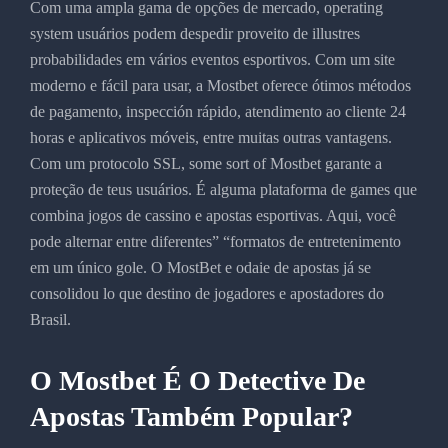
Com uma ampla gama de opções de mercado, operating
system usuários podem despedir proveito de illustres
probabilidades em vários eventos esportivos. Com um site
moderno e fácil para usar, a Mostbet oferece ótimos métodos
de pagamento, inspección rápido, atendimento ao cliente 24
horas e aplicativos móveis, entre muitas outras vantagens.
Com um protocolo SSL, some sort of Mostbet garante a
proteção de teus usuários. É alguma plataforma de games que
combina jogos de cassino e apostas esportivas. Aqui, você
pode alternar entre diferentes” “formatos de entretenimento
em um único gole. O MostBet e odaie de apostas já se
consolidou lo que destino de jogadores e apostadores do
Brasil.
O Mostbet É O Detective De
Apostas Também Popular?