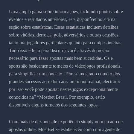
Uma ampla gama sobre informações, incluindo pontos sobre
eventos e resultados anteriores, está disponível no site na
seção sobre estatísticas. Essas estatísticas incluem detalhes
sobre vitórias, derrotas, gols, adversários e outras ocasiões
tanto pra jogadores particulares quanto para equipes inteiras.
Tudo isso é feito para discurrir você através do noção
necessário para fazer apostas mais bem sucedidas. Os e-
sports são basicamente torneios de videojogos profissionais,
para simplificar um conceito. Têm se mostrado como o dos
grandes sucessos ao redor carry out mundo atual, electronic
por isso você pode apostar nestes jogos excepcionalmente
conocidos na” “Mostbet Brasil. Por exemplo, estão
disponíveis alguns torneios dos seguintes jogos.
Com mais de dez anos de experiência simply no mercado de
apostas online, MostBet ze estabeleceu como um agente de