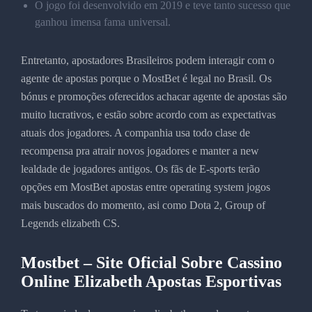
O jogo foi desenvolvido em 2019 e teve tanto sucesso que
ganhou imensa fama universal.
Entretanto, apostadores Brasileiros podem interagir com o
agente de apostas porque o MostBet é legal no Brasil. Os
bónus e promoções oferecidos achacar agente de apostas são
muito lucrativos, e estão sobre acordo com as expectativas
atuais dos jogadores. A companhia usa todo clase de
recompensa pra atrair novos jogadores e manter a new
lealdade de jogadores antigos. Os fãs de E-sports terão
opções em MostBet apostas entre operating system jogos
mais buscados do momento, asi como Dota 2, Group of
Legends elizabeth CS.
Mostbet – Site Oficial Sobre Cassino
Online Elizabeth Apostas Esportivas