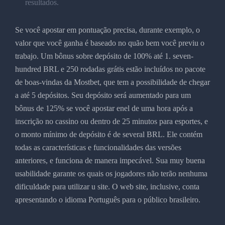
resultados.
Se você apostar em pontuação precisa, durante exemplo, o
valor que você ganha é baseado no quão bem você previu o
trabajo. Um bônus sobre depósito de 100% até 1. seven-
hundred BRL e 250 rodadas grátis estão incluídos no pacote
de boas-vindas da Mostbet, que tem a possibilidade de chegar
a até 5 depósitos. Seu depósito será aumentado para um
bônus de 125% se você apostar enel de uma hora após a
inscrição no cassino ou dentro de 25 minutos para esportes, e
o monto mínimo de depósito é de several BRL. Ele contém
todas as características e funcionalidades das versões
anteriores, e funciona de manera impecável. Sua muy buena
usabilidade garante os quais os jogadores não terão nenhuma
dificuldade para utilizar u site. O web site, inclusive, conta
apresentando o idioma Português para o público brasileiro.