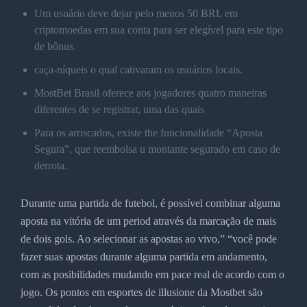
Um usuário deve dejar pelo menos 50 BRL em
criptomoedas em sua conta para ser elegível para este tipo
de bônus.
caça-níqueis o qual cativaram os usuários locais.
MostBet Brasil oferece aos jogadores quatro maneiras
diferentes de se registrar, uma das quais
Para os arriscados, existe the funcionalidade “Aposta
Segura”, que reembolsa u montante segurado em caso de
derrota.
Durante uma partida de futebol, é possível combinar alguma
aposta na vitória de um period através da marcação de mais
de dois gols. Ao selecionar as apostas ao vivo,” “você pode
fazer suas apostas durante alguma partida em andamento,
com as posibilidades mudando em pace real de acordo com o
jogo. Os pontos em esportes de illusione da Mostbet são