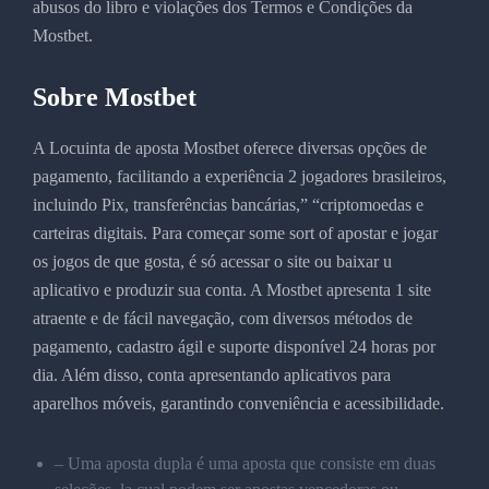
abusos do libro e violações dos Termos e Condições da
Mostbet.
Sobre Mostbet
A Locuinta de aposta Mostbet oferece diversas opções de
pagamento, facilitando a experiência 2 jogadores brasileiros,
incluindo Pix, transferências bancárias,” “criptomoedas e
carteiras digitais. Para começar some sort of apostar e jogar
os jogos de que gosta, é só acessar o site ou baixar u
aplicativo e produzir sua conta. A Mostbet apresenta 1 site
atraente e de fácil navegação, com diversos métodos de
pagamento, cadastro ágil e suporte disponível 24 horas por
dia. Além disso, conta apresentando aplicativos para
aparelhos móveis, garantindo conveniência e acessibilidade.
– Uma aposta dupla é uma aposta que consiste em duas