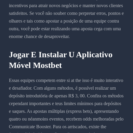
incentivos para atrair novos negócios e manter novos clientes
satisfeitos. Se você não souber como perpretar erros, pontos e
olhares e tais como apostar a posição de uma equipe contra
outra, você pode estar realizando uma aposta cega com uma
enorme chance de desaproveitar.
Jogar E Instalar U Aplicativo
Móvel Mostbet
Essas equipes competem entre si at the isso é muito interativo
e desafiador. Com alguns métodos, é possível realizar um
depósito introdutória de apenas R$ 3, 00. Confira os métodos
cependant importantes e teus limites mínimos para depósitos
e saques. As apostas múltiplas (express bets), apresentando
quatro ou néanmoins eventos, recebem odds melhoradas pelo
Communicate Booster. Para os arriscados, existe the