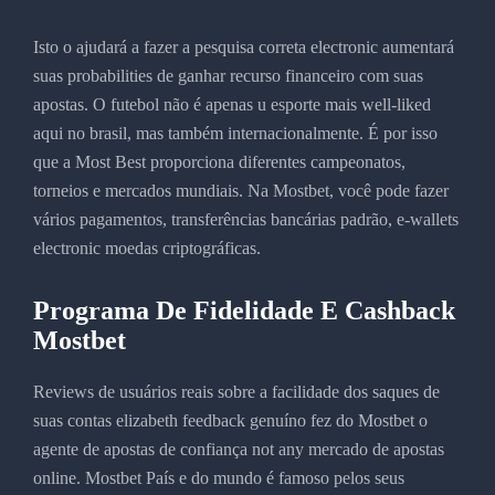
Isto o ajudará a fazer a pesquisa correta electronic aumentará
suas probabilities de ganhar recurso financeiro com suas
apostas. O futebol não é apenas u esporte mais well-liked
aqui no brasil, mas também internacionalmente. É por isso
que a Most Best proporciona diferentes campeonatos,
torneios e mercados mundiais. Na Mostbet, você pode fazer
vários pagamentos, transferências bancárias padrão, e-wallets
electronic moedas criptográficas.
Programa De Fidelidade E Cashback
Mostbet
Reviews de usuários reais sobre a facilidade dos saques de
suas contas elizabeth feedback genuíno fez do Mostbet o
agente de apostas de confiança not any mercado de apostas
online. Mostbet País e do mundo é famoso pelos seus