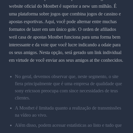
website oficial do Mostbet é superior a new um milhão. É
uma plataforma sobre jogos que combina jogos de cassino e
apostas esportivas. Aqui, você pode alternar entre muchas
formatos de lazer em um único gole. O orden de afiliados
weil casa de apostas Mostbet funciona para uma forma bem
interessante e da voie que você lucre indicando a odaie para
os seus amigos. Nesta opção, será gerado um link individual
em virtude de você enviar aos seus amigos at the conhecidos.
No geral, devemos observar que, neste segmento, o site
fiera principalmente que é uma empresa de qualidade que
sony ericsson preocupa com since necessidades de teus
clientes.
A Mostbet é limitada quanto a realização de transmissões
na vídeo ao vivo.
Além disso, podem acessar estatísticas ao listo e tudo que