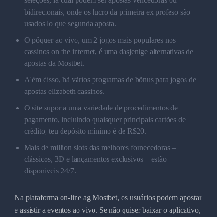
seleções, la cual podem ser apostas vencedoras ou
bidirecionais, onde os lucro da primeira ex profeso são
usados lo que segunda aposta.
O pôquer ao vivo, um 2 jogos mais populares nos
cassinos on the internet, é uma dasjenige alternativas de
apostas da Mostbet.
Além disso, há vários programas de bônus para jogos de
apostas elizabeth cassinos.
O site suporta uma variedade de procedimentos de
pagamento, incluindo quaisquer principais cartões de
crédito, teu depósito mínimo é de R$20.
Mais de million slots das melhores fornecedoras –
clássicos, 3D e lançamentos exclusivos – estão
disponíveis 24/7.
Na plataforma on-line ag Mostbet, os usuários podem apostar
e assistir a eventos ao vivo. Se não quiser baixar o aplicativo,