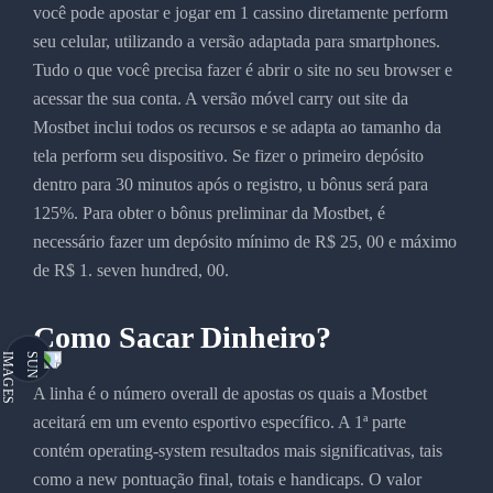
você pode apostar e jogar em 1 cassino diretamente perform
seu celular, utilizando a versão adaptada para smartphones.
Tudo o que você precisa fazer é abrir o site no seu browser e
acessar the sua conta. A versão móvel carry out site da
Mostbet inclui todos os recursos e se adapta ao tamanho da
tela perform seu dispositivo. Se fizer o primeiro depósito
dentro para 30 minutos após o registro, u bônus será para
125%. Para obter o bônus preliminar da Mostbet, é
necessário fazer um depósito mínimo de R$ 25, 00 e máximo
de R$ 1. seven hundred, 00.
Como Sacar Dinheiro?
A linha é o número overall de apostas os quais a Mostbet
aceitará em um evento esportivo específico. A 1ª parte
contém operating-system resultados mais significativas, tais
como a new pontuação final, totais e handicaps. O valor