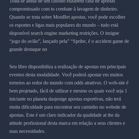
Trata-se ainda de um cassino elizabeth casa de apostas
compromissado com to combate à lavagem de dinheiro.
Quando se trata sobre MostBet apostas, você pode escolher
os esportes e ligas mais populares do mundo – tudo está
disponível search engine marketing restrições. O insigne
“jogo do avião”, lançado pela” “Spribe, é o accident game de
grande destaque no
Seu libro disponibiliza a realização de apostas em principais
eventos desta modalidade. Você poderá apostar em muitos
torneios ao redor do mundo com odds atrativos. O web-site é
bem projetado, fácil de utilizar e mesmo os quais você seja 1
iniciante no planeta dasjenige apostas esportivas, não terá
muita dificuldade para encontrar seu caminho no website de
apostas. Este é um claro indicador da qualidade at the da
atitude profissional desta marca em relação a seus clientes e
suas necessidades.