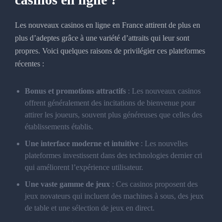
Les nouveaux casinos en ligne en France attirent de plus en
plus d’adeptes grâce à une variété d’attraits qui leur sont
propres. Voici quelques raisons de privilégier ces plateformes
récentes :
Bonus et promotions attractifs
: Les nouveaux casinos
offrent généralement des incitations de bienvenue pour
attirer les joueurs, souvent plus généreuses que celles des
établissements établis.
Une interface moderne et intuitive
: Les nouvelles
plateformes investissent dans des technologies dernier cri
qui améliorent l’expérience utilisateur.
Une vaste gamme de jeux
: Ces casinos proposent des
jeux novateurs qui incluent des machines à sous, des jeux
de table et une sélection de jeux en direct.