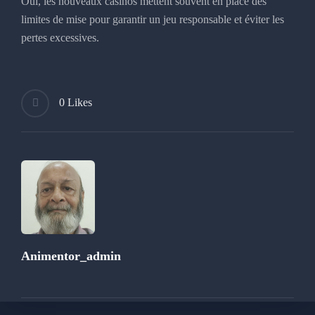
Oui, les nouveaux casinos mettent souvent en place des
limites de mise pour garantir un jeu responsable et éviter les
pertes excessives.
0 Likes
Animentor_admin