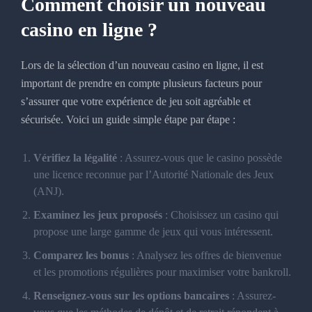
Comment choisir un nouveau
casino en ligne ?
Lors de la sélection d’un nouveau casino en ligne, il est
important de prendre en compte plusieurs facteurs pour
s’assurer que votre expérience de jeu soit agréable et
sécurisée. Voici un guide simple étape par étape :
Vérifiez la légalité
: Assurez-vous que le casino possède
une licence reconnue par l’Autorité Nationale des Jeux
(ANJ).
Examinez les jeux proposés
: Choisissez un casino qui
propose une large gamme de jeux qui vous intéressent.
Comparez les bonus
: Analysez les offres de bienvenue
et les promotions régulières pour maximiser votre bankroll.
Renseignez-vous sur les options bancaires
: Assurez-