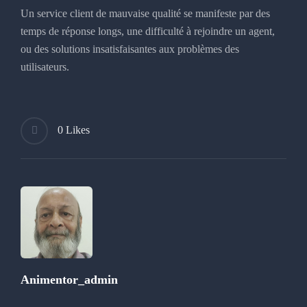
Un service client de mauvaise qualité se manifeste par des
temps de réponse longs, une difficulté à rejoindre un agent,
ou des solutions insatisfaisantes aux problèmes des
utilisateurs.
0 Likes
Animentor_admin