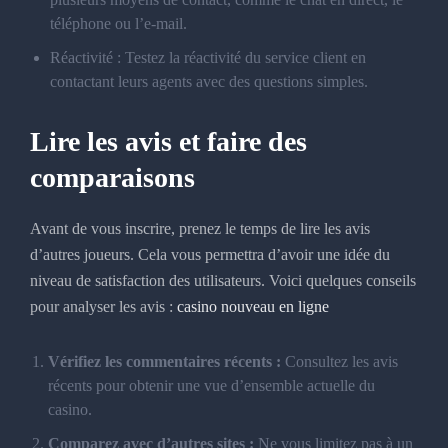
téléphone ou l’e-mail.
Réactivité : Testez la réactivité du service client en
contactant leurs agents avec des questions simples.
Lire les avis et faire des
comparaisons
Avant de vous inscrire, prenez le temps de lire les avis
d’autres joueurs. Cela vous permettra d’avoir une idée du
niveau de satisfaction des utilisateurs. Voici quelques conseils
pour analyser les avis :
casino nouveau en ligne
Vérifiez les commentaires récents :
Consultez les avis
récents pour obtenir une vue d’ensemble actuelle du
casino.
Comparez avec d’autres sites :
Ne vous limitez pas à un