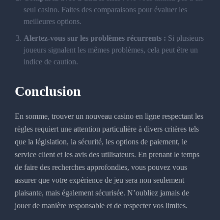
seul casino. Faites des comparaisons pour évaluer les
meilleures options.
Alertez-vous sur les problèmes récurrents :
Si plusieurs
joueurs signalent les mêmes problèmes, cela peut être un
indice de caution.
Conclusion
En somme, trouver un nouveau casino en ligne respectant les
règles requiert une attention particulière à divers critères tels
que la législation, la sécurité, les options de paiement, le
service client et les avis des utilisateurs. En prenant le temps
de faire des recherches approfondies, vous pouvez vous
assurer que votre expérience de jeu sera non seulement
plaisante, mais également sécurisée. N’oubliez jamais de
jouer de manière responsable et de respecter vos limites.