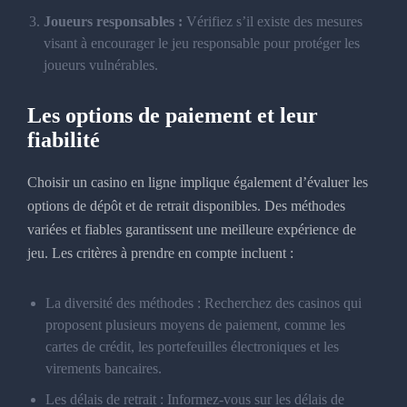
Joueurs responsables :
Vérifiez s’il existe des mesures
visant à encourager le jeu responsable pour protéger les
joueurs vulnérables.
Les options de paiement et leur
fiabilité
Choisir un casino en ligne implique également d’évaluer les
options de dépôt et de retrait disponibles. Des méthodes
variées et fiables garantissent une meilleure expérience de
jeu. Les critères à prendre en compte incluent :
La diversité des méthodes : Recherchez des casinos qui
proposent plusieurs moyens de paiement, comme les
cartes de crédit, les portefeuilles électroniques et les
virements bancaires.
Les délais de retrait : Informez-vous sur les délais de