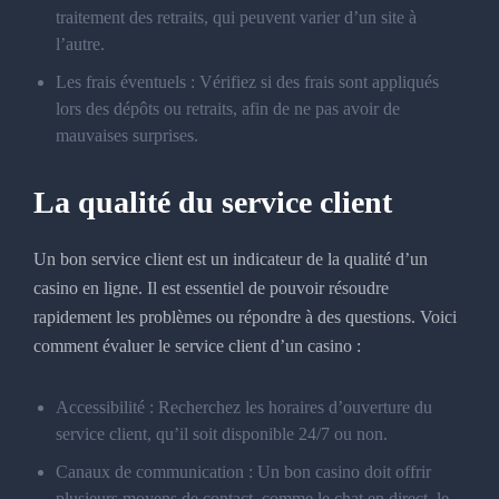
traitement des retraits, qui peuvent varier d’un site à
l’autre.
Les frais éventuels : Vérifiez si des frais sont appliqués
lors des dépôts ou retraits, afin de ne pas avoir de
mauvaises surprises.
La qualité du service client
Un bon service client est un indicateur de la qualité d’un
casino en ligne. Il est essentiel de pouvoir résoudre
rapidement les problèmes ou répondre à des questions. Voici
comment évaluer le service client d’un casino :
Accessibilité : Recherchez les horaires d’ouverture du
service client, qu’il soit disponible 24/7 ou non.
Canaux de communication : Un bon casino doit offrir
plusieurs moyens de contact, comme le chat en direct, le