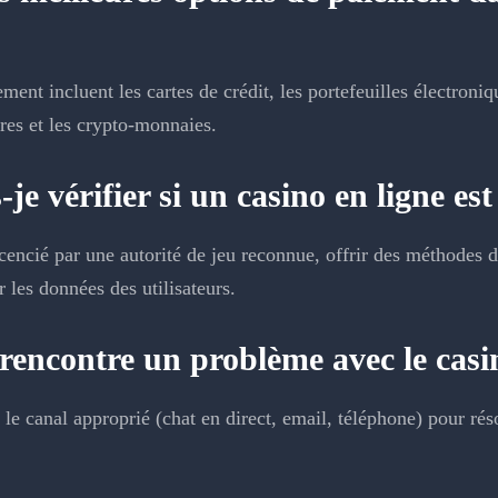
ment incluent les cartes de crédit, les portefeuilles électron
res et les crypto-monnaies.
e vérifier si un casino en ligne est
icencié par une autorité de jeu reconnue, offrir des méthodes de
 les données des utilisateurs.
e rencontre un problème avec le casi
a le canal approprié (chat en direct, email, téléphone) pour ré