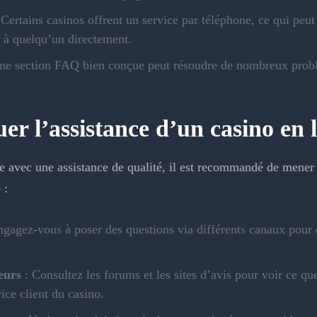
Certains casinos offrent un service par téléphone, ce qui peut 
r à quelqu’un directement.
ne section FAQ bien conçue peut résoudre de nombreux probl
r l’assistance d’un casino en 
ne avec une assistance de qualité, il est recommandé de mener
 :
gagez-vous à poser des questions via différents canaux pour év
eurs
: Consultez les forums et les sites d’avis pour voir ce qu
ice client du casino.