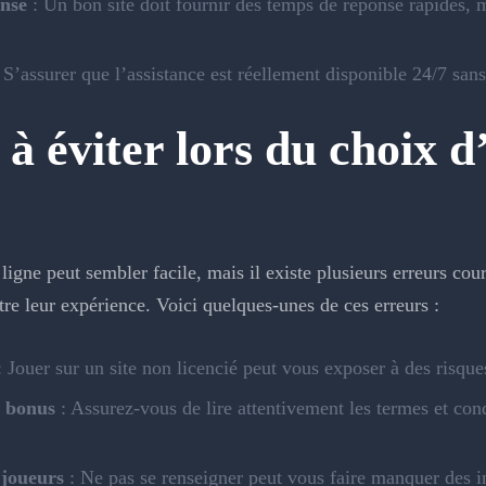
onse
: Un bon site doit fournir des temps de réponse rapides,
 S’assurer que l’assistance est réellement disponible 24/7 sans
 à éviter lors du choix d
igne peut sembler facile, mais il existe plusieurs erreurs cou
re leur expérience. Voici quelques-unes de ces erreurs :
 Jouer sur un site non licencié peut vous exposer à des risque
s bonus
: Assurez-vous de lire attentivement les termes et cond
 joueurs
: Ne pas se renseigner peut vous faire manquer des i