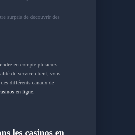
être surpris de découvrir des
rendre en compte plusieurs
ualité du service client, vous
 des différents canaux de
asinos en ligne
.
ns les casinos en