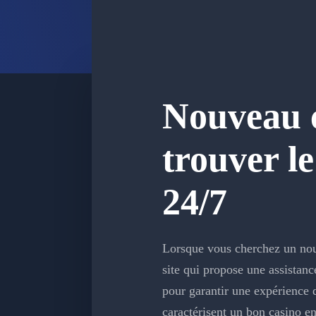
Nouveau c
trouver le
24/7
Lorsque vous cherchez un nouv
site qui propose une assistance
pour garantir une expérience d
caractérisent un bon casino en