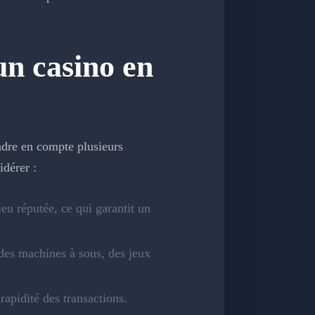
 un casino en
ndre en compte plusieurs
idérer :
jeu réputée, ce qui garantit un
des machines à sous, des jeux
rapidité des transactions.