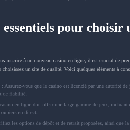
 essentiels pour choisir
s inscrire à un nouveau casino en ligne, il est crucial de pre
s choisissez un site de qualité. Voici quelques éléments à cons
n
: Assurez-vous que le casino est licencié par une autorité de 
 de fiabilité.
asino en ligne doit offrir une large gamme de jeux, incluant 
roupiers en direct.
ifiez les options de dépôt et de retrait proposées, ainsi que la 