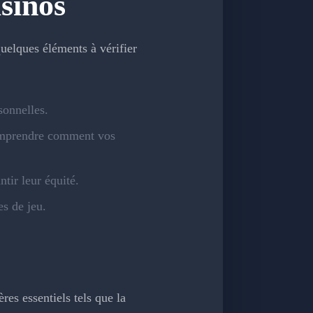
sinos
uelques éléments à vérifier
sonnelles.
comprendre comment vos
tir leur équité.
s de jeu.
res essentiels tels que la