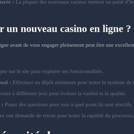
iorée :
La plupart des nouveaux casinos mettent un point d’hon
 un nouveau casino en ligne ?
igne avant de vous engager pleinement peut être une excellent
e sur le site pour explorer ses fonctionnalités.
mal :
Effectuez un dépôt minimum pour tester le système de t
ouez à différents jeux pour évaluer la variété et la qualité.
 :
Posez des questions pour voir à quel point ils sont réactifs.
es une demande de retrait pour tester la rapidité du processus