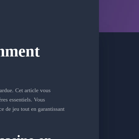
omment
ardue. Cet article vous
ères essentiels. Vous
e de jeu tout en garantissant