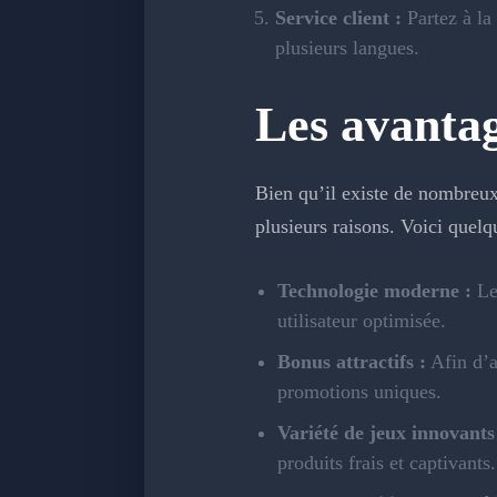
Service client :
Partez à la 
plusieurs langues.
Les avantag
Bien qu’il existe de nombreux
plusieurs raisons. Voici quelq
Technologie moderne :
Les
utilisateur optimisée.
Bonus attractifs :
Afin d’a
promotions uniques.
Variété de jeux innovants
produits frais et captivants.