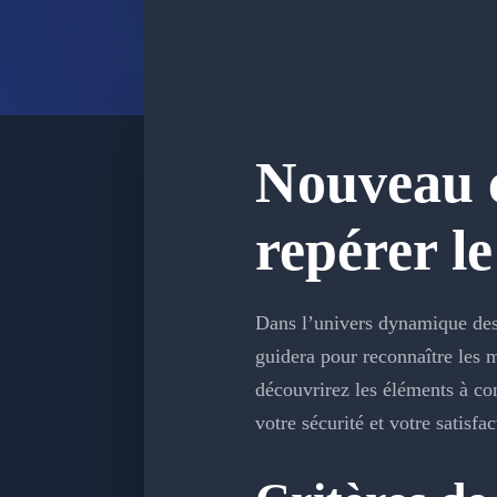
Nouveau c
repérer le
Dans l’univers dynamique des 
guidera pour reconnaître les m
découvrirez les éléments à con
votre sécurité et votre satisfac