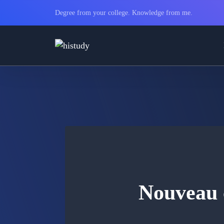
Degree from your college. Knowledge from me.
Nouveau 