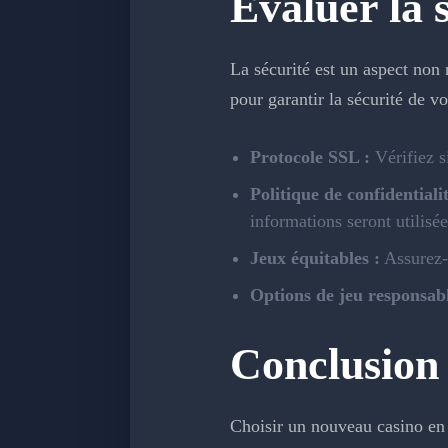
Évaluer la 
La sécurité est un aspect non 
pour garantir la sécurité de vo
Protocole SSL :
Vérifiez s
Politique de confidentialit
informations seront utilisée
Jeux équitables :
Assurez-v
Options de jeu responsabl
Conclusion
Choisir un nouveau casino en li