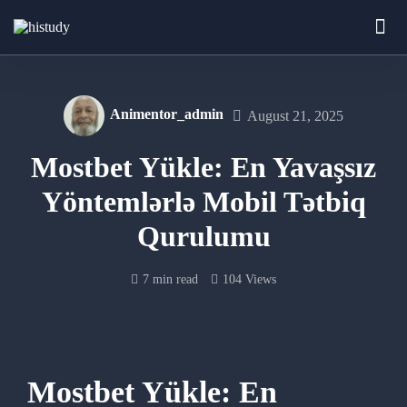
Animentor_admin
August 21, 2025
Mostbet Yükle: En Yavaşsız
Yöntemlərlə Mobil Tətbiq
Qurulumu
7 min read
104 Views
Mostbet Yükle: En