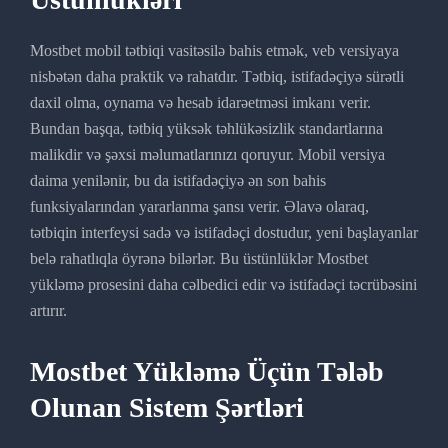
Mostbet mobil tətbiqi vasitəsilə bahis etmək, veb versiyaya
nisbətən daha praktik və rahatdır. Tətbiq, istifadəçiyə sürətli
daxil olma, oynama və hesab idarəetməsi imkanı verir.
Bundan başqa, tətbiq yüksək təhlükəsizlik standartlarına
malikdir və şəxsi məlumatlarınızı qoruyur. Mobil versiya
daima yenilənir, bu da istifadəçiyə ən son bahis
funksiyalarından yararlanma şansı verir. Əlavə olaraq,
tətbiqin interfeysi sadə və istifadəçi dostudur, yeni başlayanlar
belə rahatlıqla öyrənə bilərlər. Bu üstünlüklər Mostbet
yükləmə prosesini daha cəlbedici edir və istifadəçi təcrübəsini
artırır.
Mostbet Yükləmə Üçün Tələb
Olunan Sistem Şərtləri