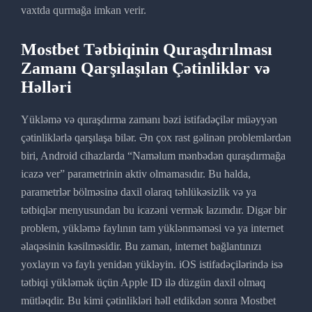
vaxtda qurmağa imkan verir.
Mostbet Tətbiqinin Quraşdırılması
Zamanı Qarşılaşılan Çətinliklər və
Həlləri
Yükləmə və quraşdırma zamanı bəzi istifadəçilər müəyyən
çətinliklərlə qarşılaşa bilər. Ən çox rast gəlinən problemlərdən
biri, Android cihazlarda “Naməlum mənbədən quraşdırmağa
icazə ver” parametrinin aktiv olmamasıdır. Bu halda,
parametrlər bölməsinə daxil olaraq təhlükəsizlik və ya
tətbiqlər menyusundan bu icazəni vermək lazımdır. Digər bir
problem, yükləmə faylının tam yüklənməməsi və ya internet
əlaqəsinin kəsilməsidir. Bu zaman, internet bağlantınızı
yoxlayın və faylı yenidən yükləyin. iOS istifadəçilərində isə
tətbiqi yükləmək üçün Apple ID ilə düzgün daxil olmaq
mütləqdir. Bu kimi çətinlikləri həll etdikdən sonra Mostbet