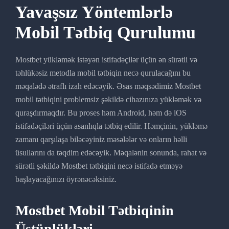
Yavaşsız Yöntemlərlə
Mobil Tətbiq Qurulumu
Mostbet yükləmək istəyən istifadəçilər üçün ən sürətli və
təhlükəsiz metodla mobil tətbiqin necə qurulacağını bu
məqalədə ətraflı izah edəcəyik. Əsas məqsədimiz Mostbet
mobil tətbiqini problemsiz şəkildə cihazınıza yükləmək və
quraşdırmaqdır. Bu proses həm Android, həm də iOS
istifadəçiləri üçün asanlıqla tətbiq edilir. Həmçinin, yükləmə
zamanı qarşılaşa biləcəyiniz məsələlər və onların həlli
üsullarını da təqdim edəcəyik. Məqalənin sonunda, rahat və
sürətli şəkildə Mostbet tətbiqini necə istifadə etməyə
başlayacağınızı öyrənəcəksiniz.
Mostbet Mobil Tətbiqinin
Üstünlükləri