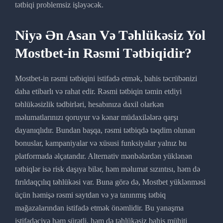
tətbiqi problemsiz işləyəcək.
Niyə Ən Asan Və Təhlükəsiz Yol
Mostbet-in Rəsmi Tətbiqidir?
Mostbet-in rəsmi tətbiqini istifadə etmək, bahis təcrübənizi
daha etibarlı və rahat edir. Rəsmi tətbiqin təmin etdiyi
təhlükəsizlik tədbirləri, hesabınıza daxil olarkən
məlumatlarınızı qoruyur və kənar müdaxilələrə qarşı
dayanıqlıdır. Bundan başqa, rəsmi tətbiqdə təqdim olunan
bonuslar, kampaniyalar və xüsusi funksiyalar yalnız bu
platformada əlçatandır. Alternativ mənbələrdən yüklənən
tətbiqlər isə risk daşıya bilər, həm məlumat sızıntısı, həm də
fırıldaqçılıq təhlükəsi var. Buna görə də, Mostbet yüklənməsi
üçün həmişə rəsmi saytdan və ya tanınmış tətbiq
mağazalarından istifadə etmək önəmlidir. Bu yanaşma
istifadəçiyə həm sürətli, həm də təhlükəsiz bahis mühiti