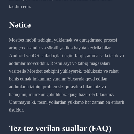
təqdim edir.
Nəticə
Mostbet mobil tətbiqini yükləmək və quraşdırmaq prosesi
artıq çox asandır və sürətli şəkildə həyata keçirilə bilər.
Android və iOS istifadəçiləri üçün fərqli, amma sadə tələb və
addımlar mövcuddur. Rəsmi sayt və tətbiq mağazaları
vasitəsilə Mostbet tətbiqini yükləyərək, təhlükəsiz və rahat
bahis etmək imkanınız yaranır. Yuxarıda qeyd edilən
addımlarla tətbiqi problemsiz quraşdıra bilərsiniz və
həmçinin, mümkün çətinliklərə qarşı hazır ola bilərsiniz.
Unutmayın ki, rəsmi yollardan yükləmə hər zaman ən etibarlı
üsuldur.
Tez-tez verilən suallar (FAQ)