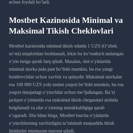
uchun foydali bo‘ladi.
Mostbet Kazinosida Minimal va
Maksimal Tikish Cheklovlari
Mostbet kazinosida minimal tikish odatda 1 UZS (O‘zbek
so‘mi) miqdoridan boshlanadi, lekin bu ko‘rsatkich tanlangan
o‘yin turiga qarab farq qiladi. Masalan, slot o‘yinlarida
minimal stavka juda past bo‘lishi mumkin, bu esa yangi
boshlovchilar uchun xavfsiz va qulaydir. Maksimal stavkalar
esa 100 000 UZS yoki undan yuqori bo‘lishi mumkin, bu esa
yuqori darajadagi o‘yinchilar uchun mo‘ljallangan. Ba’zi
jackpot o‘yinlarida esa maksimal tikish chegaralari alohida
belgilanadi va ular o‘yinning murakkabligiga qarab
o‘zgaradi. Shu bilan birga, Mostbet barcha o‘yinlarda
o‘yinchilarning xavfsizligini ta’minlash maqsadida tikish
limitlarini muntazam nazorat qiladi.