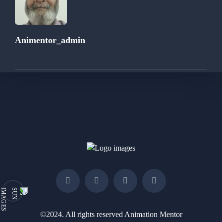
Animentor_admin
©2024. All rights reserved Animation Mentor