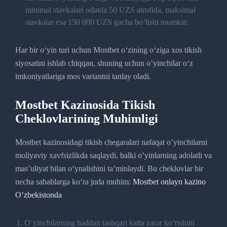
minimal stavkalari odatda 50 UZS atrofida, maksimal
stavkalar esa 150 000 UZS gacha bo‘lishi mumkin.
Har bir o‘yin turi uchun Mostbet o‘zining o‘ziga xos tikish
siyosatini ishlab chiqqan, shuning uchun o’yinchilar o‘z
imkoniyatlariga mos variantni tanlay oladi.
Mostbet Kazinosida Tikish
Cheklovlarining Muhimligi
Mostbet kazinosidagi tikish chegaralari nafaqat o’yinchilarni
moliyaviy xavfsizlikda saqlaydi, balki o’yinlarning adolatli va
mas’uliyat bilan o‘ynalishini ta’minlaydi. Bu cheklovlar bir
necha sabablarga ko‘ra juda muhim:
Mostbet onlayn kazino
O’zbekistonda
O‘yinchilarning haddan tashqari katta zarar ko‘rishini