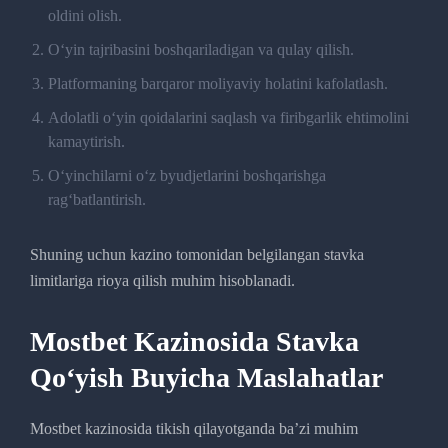
oldini olish.
O‘yin tajribasini boshqariladigan va qulay qilish.
Platformaning barqaror moliyaviy holatini kafolatlash.
Adolatli o‘yin qoidalarini saqlash va firibgarlik ehtimolini
kamaytirish.
O‘yinchilarni o‘z byudjetlarini boshqarishga
rag‘batlantirish.
Shuning uchun kazino tomonidan belgilangan stavka
limitlariga rioya qilish muhim hisoblanadi.
Mostbet Kazinosida Stavka
Qo‘yish Buyicha Maslahatlar
Mostbet kazinosida tikish qilayotganda ba’zi muhim