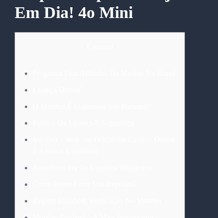
Em Dia! 4o Mini
Content
Programa Para Afiliados Da Mosbet No Brasil
Licença Oficial”
O Mostbet É Legitimate Em Portugal?
Política De Licença E Segurança
Mostbet – Web-site Oficial De Cassino Online
E Apostas Esportivas
Benefícios Pra Os Usuários Brasileiros
Como Posso Fazer Um Depósito?
Registo Elizabeth Verificação No Mostbet
Mostbet England – A Mais Interessante