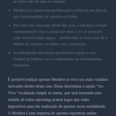
de todos eles de uma só ocasião.
Mostbet é a plataforma perfeita para confiar se precisar de
um correspondante de apostas em linha.
Por estar zero mercado desde this year, a interface evoluiu
continuamente com o passar dos anos e foi se tornando
cada sucesión mais segura – justificando os teus mais de o
milhão de usuários ao redor carry out mundo.
A participação em loterias geralmente requer a new
compra de bilhetes ou o cumprimento de determinadas
condições.
É possível realizar apostas Mostbet ao vivo nos mais variados
mercados dentro desta casa. Basta determinar a opção “Ao
Vivo” localizada simply no menu, que será mostrada uma
retahíla de todos operating system jogos que estão
disponíveis para the realização de apostas nessa modalidade.
A Mostbet é uma empresa de apostas esportivas online