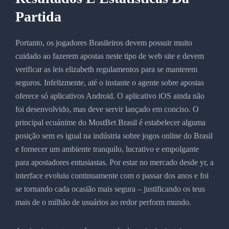
Partida
Portanto, os jogadores Brasileiros devem possuir muito
cuidado ao fazerem apostas neste tipo de web site e devem
verificar as leis elizabeth regulamentos para se manterem
seguros. Infelizmente, até o instante o agente sobre apostas
oferece só aplicativos Android. O aplicativo iOS ainda não
foi desenvolvido, mas deve servir lançado em conciso. O
principal ecuánime do MostBet Brasil é estabelecer alguma
posição sem es igual na indústria sobre jogos online do Brasil
e fornecer um ambiente tranquilo, lucrativo e empolgante
para apostadores entusiastas. Por estar no mercado desde yr, a
interface evoluiu continuamente com o passar dos anos e foi
se tornando cada ocasião mais segura – justificando os teus
mais de o milhão de usuários ao redor perform mundo.