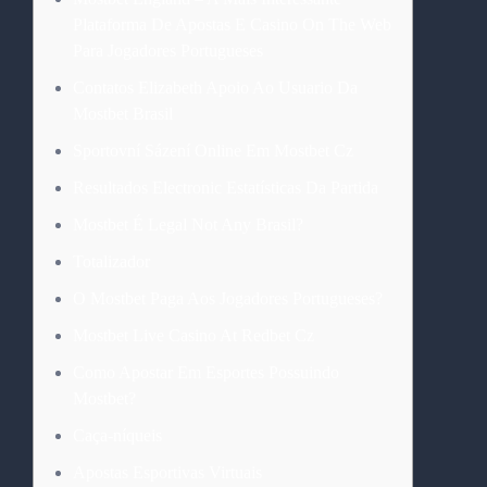
Plataforma De Apostas E Casino On The Web
Para Jogadores Portugueses
Contatos Elizabeth Apoio Ao Usuario Da
Mostbet Brasil
Sportovní Sázení Online Em Mostbet Cz
Resultados Electronic Estatísticas Da Partida
Mostbet É Legal Not Any Brasil?
Totalizador
O Mostbet Paga Aos Jogadores Portugueses?
Mostbet Live Casino At Redbet Cz
Como Apostar Em Esportes Possuindo
Mostbet?
Caça-níqueis
Apostas Esportivas Virtuais