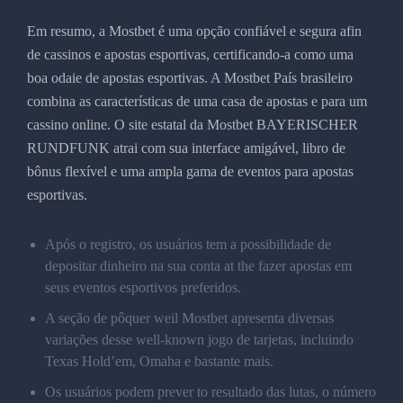
Em resumo, a Mostbet é uma opção confiável e segura afin
de cassinos e apostas esportivas, certificando-a como uma
boa odaie de apostas esportivas. A Mostbet País brasileiro
combina as características de uma casa de apostas e para um
cassino online. O site estatal da Mostbet BAYERISCHER
RUNDFUNK atrai com sua interface amigável, libro de
bônus flexível e uma ampla gama de eventos para apostas
esportivas.
Após o registro, os usuários tem a possibilidade de
depositar dinheiro na sua conta at the fazer apostas em
seus eventos esportivos preferidos.
A seção de pôquer weil Mostbet apresenta diversas
variações desse well-known jogo de tarjetas, incluindo
Texas Hold’em, Omaha e bastante mais.
Os usuários podem prever to resultado das lutas, o número