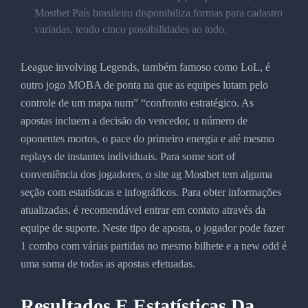
Mostbet País brasileiro disponibiliza formas para cadastro
variadas, tendo cinco possibilidades ao todo.
League involving Legends, também famoso como LoL, é
outro jogo MOBA de ponta na que as equipes lutam pelo
controle de um mapa num” “confronto estratégico. As
apostas incluem a decisão do vencedor, u número de
oponentes mortos, o pace do primeiro energia e até mesmo
replays de instantes individuais. Para some sort of
conveniência dos jogadores, o site ag Mostbet tem alguma
seção com estatísticas e infográficos. Para obter informações
atualizadas, é recomendável entrar em contato através da
equipe de suporte. Neste tipo de aposta, o jogador pode fazer
1 combo com várias partidas no mesmo bilhete e a new odd é
uma soma de todas as apostas efetuadas.
Resultados E Estatísticas Da