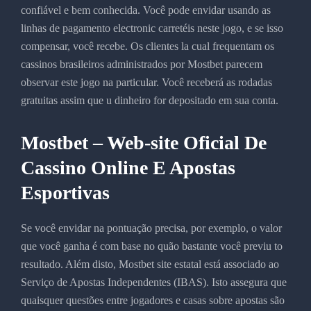
confiável e bem conhecida. Você pode envidar usando as
linhas de pagamento electronic carretéis neste jogo, e se isso
compensar, você recebe. Os clientes la cual frequentam os
cassinos brasileiros administrados por Mostbet parecem
observar este jogo na particular. Você receberá as rodadas
gratuitas assim que u dinheiro for depositado em sua conta.
Mostbet – Web-site Oficial De
Cassino Online E Apostas
Esportivas
Se você envidar na pontuação precisa, por exemplo, o valor
que você ganha é com base no quão bastante você previu to
resultado. Além disto, Mostbet site estatal está associado ao
Serviço de Apostas Independentes (IBAS). Isto assegura que
quaisquer questões entre jogadores e casas sobre apostas são