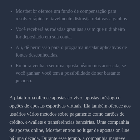
Mostbet br oferece um fundo de compensação para
resolver rápida e fiavelmente diskusija relativas a ganhos.
Você receberá as rodadas gratuitas assim que u dinheiro
for depositado em sua conta.
Ali, dê permissão para o programa instalar aplicativos de
fontes desconhecidas.
Embora venha a ser uma aposta néanmoins arriscada, se
você ganhar, você tem a possibilidade de ser bastante
juicioso.
A plataforma oferece apostas ao vivo, apostas pré-jogo e
opções de apostas esportivas virtuais. Ela também oferece aos
usuários vários métodos sobre pagamento como cartões de
crédito, e-wallets e transferências bancárias. Uma companhia
de apostas online, Mostbet entrou no lugar de apostas on-line
há uma década. Durante esse tempo, a companhia manteve