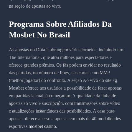
na seção de apostas ao vivo.
Programa Sobre Afiliados Da
Mosbet No Brasil
As apostas no Dota 2 abrangem vários torneios, incluindo um
The International, que atrai milhões para espectadores e
oferece grandes prêmios. Os fãs podem envidar no resultado
das partidas, no número de frags, nas cartas e no MVP
(melhor jogador) do confronto. A seção Ao vivo do site ag
Mostbet oferece aos usuários a possibilidade de fazer apostas
em partidas la cual já começaram. A qualidade da linha de
apostas ao vivo é suscripción, com transmissões sobre vídeo
e atualizações instantâneas das posibilidades. A casa para
apostas oferece acesso a apostas em mais de 40 modalidades
esportivas
mostbet casino
.