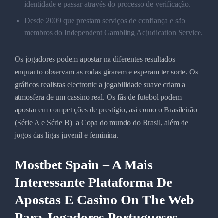
identidade e passar através do processo de verificação.
Desde 2009 que prestam serviços de confiança e são
membros do Independent Gambling Adjudication Service.
Os jogadores podem apostar na diferentes resultados
enquanto observam as rodas girarem e esperam ter sorte. Os
gráficos realistas electronic a jogabilidade suave criam a
atmosfera de um cassino real. Os fãs de futebol podem
apostar em competições de prestígio, asi como o Brasileirão
(Série A e Série B), a Copa do mundo do Brasil, além de
jogos das ligas juvenil e feminina.
Mostbet Spain – A Mais
Interessante Plataforma De
Apostas E Casino On The Web
Para Jogadores Portugueses