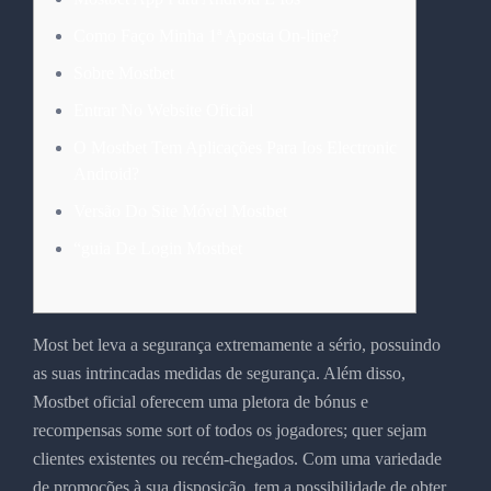
Como Faço Minha 1ª Aposta On-line?
Sobre Mostbet
Entrar No Website Oficial
O Mostbet Tem Aplicações Para Ios Electronic
Android?
Versão Do Site Móvel Mostbet
“guia De Login Mostbet
Most bet leva a segurança extremamente a sério, possuindo
as suas intrincadas medidas de segurança. Além disso,
Mostbet oficial oferecem uma pletora de bónus e
recompensas some sort of todos os jogadores; quer sejam
clientes existentes ou recém-chegados. Com uma variedade
de promoções à sua disposição, tem a possibilidade de obter