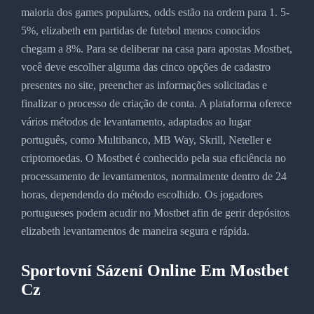
maioria dos games populares, odds estão na ordem para 1. 5-
5%, elizabeth em partidas de futebol menos conocidos
chegam a 8%. Para se deliberar na casa para apostas Mostbet,
você deve escolher alguma das cinco opções de cadastro
presentes no site, preencher as informações solicitadas e
finalizar o processo de criação de conta. A plataforma oferece
vários métodos de levantamento, adaptados ao lugar
português, como Multibanco, MB Way, Skrill, Neteller e
criptomoedas. O Mostbet é conhecido pela sua eficiência no
processamento de levantamentos, normalmente dentro de 24
horas, dependendo do método escolhido. Os jogadores
portugueses podem acudir no Mostbet afin de gerir depósitos
elizabeth levantamentos de maneira segura e rápida.
Sportovní Sázení Online Em Mostbet
Cz