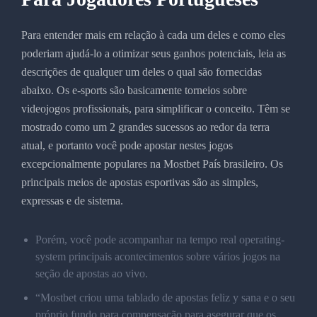
Para entender mais em relação à cada um deles e como eles
poderiam ajudá-lo a otimizar seus ganhos potenciais, leia as
descrições de qualquer um deles o qual são fornecidas
abaixo. Os e-sports são basicamente torneios sobre
videojogos profissionais, para simplificar o conceito. Têm se
mostrado como um 2 grandes sucessos ao redor da terra
atual, e portanto você pode apostar nestes jogos
excepcionalmente populares na Mostbet País brasileiro. Os
principais meios de apostas esportivas são as simples,
expressas e de sistema.
Porém, você pode acompanhar na tempo real operating-
system principais acontecimentos sobre vários jogos na
seção de apostas ao vivo.
“Mostbet criou uma tablado de apostas feliz y sana e o seu
próprio fundo para compensação para asegurar que os