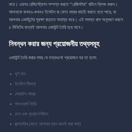
করে। এরপর রেজিস্ট্রেশন সম্পন্ন করতে “রেজিস্টার” বাটনে ক্লিক করুন।
আপনাকে কখনও-কখনও ইমেইল বা ফোন নম্বর যাচাই করতে হতে পারে, যা
আপনার একাউন্টের সুরক্ষা বাড়াতে সাহায্য করে। এই সমস্ত ধাপ অনুসরণ করলে
৫ মিনিটের মধ্যেই আপনার একাউন্ট তৈরি হয়ে যাবে।
নিবন্ধন করার জন্য প্রয়োজনীয় তথ্যসমূহ
একাউন্ট তৈরি করার সময় যে তথ্যগুলো প্রয়োজন হয় তা হলো:
পূর্ণ নাম
ইমেইল ঠিকানা
মোবাইল নম্বর
পাসওয়ার্ড তৈরি
দেশ এবং মুদ্রার নির্বাচন
জন্মতারিখ (যাতে আপনার বয়স যাচাই করা যায়)