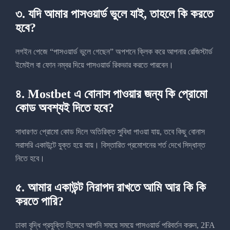
৩. যদি আমার পাসওয়ার্ড ভুলে যাই, তাহলে কি করতে
হবে?
লগইন পেজে “পাসওয়ার্ড ভুলে গেছেন” অপশনে ক্লিক করে আপনার রেজিস্টার্ড
ইমেইল বা ফোন নম্বর দিয়ে পাসওয়ার্ড রিকভার করতে পারবেন।
৪. Mostbet এ বোনাস পাওয়ার জন্য কি প্রোমো
কোড অবশ্যই দিতে হবে?
সাধারণত প্রোমো কোড দিলে অতিরিক্ত সুবিধা পাওয়া যায়, তবে কিছু বোনাস
সরাসরি একাউন্টে যুক্ত হয়ে যায়। বিস্তারিত প্রমোশনের শর্ত দেখে সিদ্ধান্ত
নিতে হবে।
৫. আমার একাউন্ট নিরাপদ রাখতে আমি আর কি কি
করতে পারি?
ঢাকা বৃদ্ধি প্রযুক্তি হিসেবে আপনি সময়ে সময়ে পাসওয়ার্ড পরিবর্তন করুন, 2FA