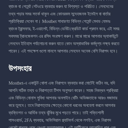
ব্যাংক বা পেমেন্ট গেটওয়ে ব্যবহার করুন যা বিশ্বস্ত ও পরিচিত। লেনদেনের
তথ্য পড়ার সময় সতর্ক থাকুন এবং কোনরকম সন্দেহজনক ইমেইল বা বার্তার
প্রতিক্রিয়া দেবেন না। Mostbet সাধারণত বিভিন্ন পেমেন্ট মেথড যেমনঃ
ব্যাংক ট্রান্সফার, ই-ওয়ালেট, বিভিন্ন ডেবিট/ক্রেডিট কার্ড প্রদান করে, এই সময়
সবসময় ট্রানজেকশন এর রসিদ সংরক্ষণ করুন। মাঝে মাঝে আপনার অ্যাকাউন্টে
লেনদেন ইতিহাস পর্যালোচনা করুন যাতে কোন অস্বাভাবিক কর্মদৃশ্য লক্ষ্য করতে
পারেন। এই পদক্ষেপ গুলো মানলে আপনার লেনদেন অনেক বেশি নিরাপদ হবে।
উপসংহার
Mostbet-এ একাউন্ট খোলা এবং নিরাপদে ব্যবহার করা মোটেই কঠিন নয়, যদি
আপনি সঠিক তথ্য ও নিরাপত্তা টিপস অনুসরণ করেন। সহজ নিবন্ধন প্রক্রিয়া
এবং বিভিন্ন বোনাস সুবিধা আপনার অনলাইন বেটিং অভিজ্ঞতাকে আরও মজাদার
করে তুলবে। তবে নিরাপত্তার ক্ষেত্রে কোনো ধরনের অবহেলা করলে আপনার
ব্যক্তিগত ও আর্থিক তথ্য ঝুঁকির মুখে পড়তে পারে। তাই শক্তিশালী
পাসওয়ার্ড, 2FA ব্যবহার, অফিসিয়াল প্ল্যাটফর্ম থেকে লগইন, এবং নিরাপদ
পেমেন্ট মাধ্যম বেছে নেওয়া অত্যাবশ্যক। এই আর্টিকেলে আলোচিত ধাপ এবং