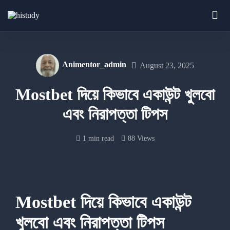
Animentor_admin
August 23, 2025
Mostbet দিয়ে কিভাবে একাউন্ট খুলবো
এবং নিরাপত্তা টিপস
1 min read
88 Views
Mostbet দিয়ে কিভাবে একাউন্ট
খুলবো এবং নিরাপত্তা টিপস