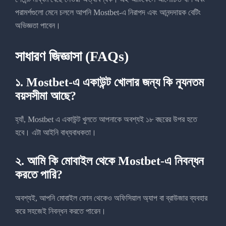
পরামর্শগুলো মেনে চললে আপনি Mostbet-এ নিরাপদ এবং আনন্দদায়ক বেটিং
অভিজ্ঞতা পাবেন।
সাধারণ জিজ্ঞাসা (FAQs)
১. Mostbet-এ একাউন্ট খোলার জন্য কি ন্যূনতম
বয়সসীমা আছে?
হ্যাঁ, Mostbet এ একাউন্ট খুলতে আপনাকে অবশ্যই ১৮ বছরের উপর হতে
হবে। এটা আইনি বাধ্যবাধকতা।
২. আমি কি মোবাইল থেকে Mostbet-এ নিবন্ধন
করতে পারি?
অবশ্যই, আপনি মোবাইল ফোন থেকেও অফিসিয়াল অ্যাপ বা ব্রাউজার ব্যবহার
করে সহজেই নিবন্ধন করতে পারেন।