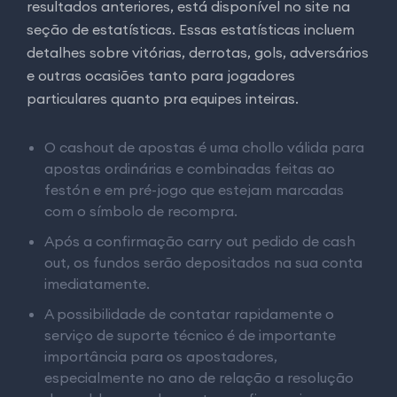
resultados anteriores, está disponível no site na
seção de estatísticas. Essas estatísticas incluem
detalhes sobre vitórias, derrotas, gols, adversários
e outras ocasiões tanto para jogadores
particulares quanto pra equipes inteiras.
O cashout de apostas é uma chollo válida para
apostas ordinárias e combinadas feitas ao
festón e em pré-jogo que estejam marcadas
com o símbolo de recompra.
Após a confirmação carry out pedido de cash
out, os fundos serão depositados na sua conta
imediatamente.
A possibilidade de contatar rapidamente o
serviço de suporte técnico é de importante
importância para os apostadores,
especialmente no ano de relação a resolução