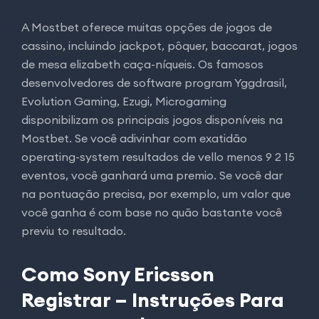
A Mostbet oferece muitas opções de jogos de
cassino, incluindo jackpot, pôquer, baccarat, jogos
de mesa elizabeth caça-níqueis. Os famosos
desenvolvedores de software program Yggdrasil,
Evolution Gaming, Ezugi, Microgaming
disponibilizam os principais jogos disponíveis na
Mostbet. Se você adivinhar com exatidão
operating-system resultados de vello menos 9 2 15
eventos, você ganhará uma premio. Se você dar
na pontuação precisa, por exemplo, um valor que
você ganha é com base no quão bastante você
previu to resultado.
Como Sony Ericsson
Registrar – Instruções Para