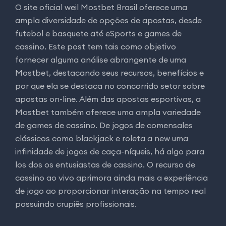
O site oficial weil Mostbet Brasil oferece uma
ampla diversidade de opções de apostas, desde
futebol e basquete até eSports e games de
cassino. Este post tem tais como objetivo
fornecer alguma análise abrangente de uma
Mostbet, destacando seus recursos, benefícios e
por que ela se destaca no concorrido setor sobre
apostas on-line. Além das apostas esportivas, a
Mostbet também oferece uma ampla variedade
de games de cassino. De jogos de comensales
clássicos como blackjack e roleta a new uma
infinidade de jogos de caça-níqueis, há algo para
los dos os entusiastas de cassino. O recurso de
cassino ao vivo aprimora ainda mais a experiência
de jogo ao proporcionar interação na tempo real
possuindo crupiês profissionais.