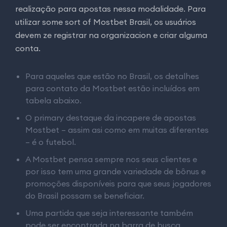
realização para apostas nessa modalidade. Para
utilizar some sort of Mostbet Brasil, os usuários
devem ze registrar na organizacion e criar alguma
conta.
Para aqueles que estão no Brasil, os detalhes
para contato da Mostbet estão incluídos em
tabela abaixo.
O primary destaque da incapere de apostas
Mostbet – assim asi como em muitas diferentes
– é o futebol.
A Mostbet pensa sempre nos seus clientes e
por isso tem uma grande variedade de bônus e
promoções disponíveis para que seus jogadores
do Brasil possam se beneficiar.
Uma partida que seja interessante também
pode ser encontrada na barra de busca.