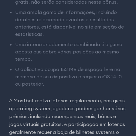
grátis, não serão considerados neste bônus.
Uma ampla gama de informações, incluindo
detalhes relacionada eventos e resultados
anteriores, está disponível no site em seção de
estatísticas.
Uma intencionadamente combinada é alguma
aposta que cobre várias posições ao mesmo
tempo.
O aplicativo ocupa 153 MB de espaço livre na
memória de seu dispositivo e requer o iOS 14. 0
ou posterior.
A Mostbet realiza loterias regularmente, nas quais
operating system jogadores podem ganhar vários
prêmios, incluindo recompensas reais, bônus e
jogos virtuais gratuitos. A participação em loterias
geralmente requer a baja de bilhetes systems o