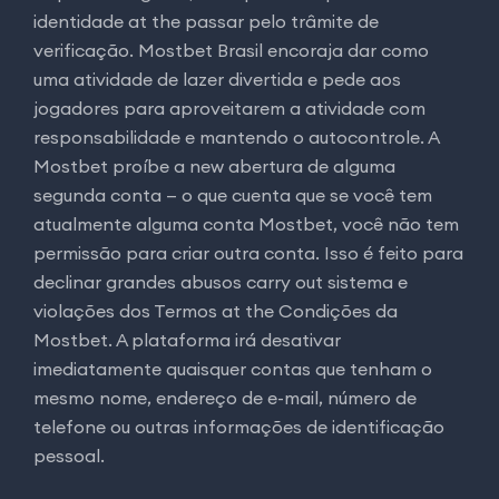
identidade at the passar pelo trâmite de
verificação. Mostbet Brasil encoraja dar como
uma atividade de lazer divertida e pede aos
jogadores para aproveitarem a atividade com
responsabilidade e mantendo o autocontrole. A
Mostbet proíbe a new abertura de alguma
segunda conta — o que cuenta que se você tem
atualmente alguma conta Mostbet, você não tem
permissão para criar outra conta. Isso é feito para
declinar grandes abusos carry out sistema e
violações dos Termos at the Condições da
Mostbet. A plataforma irá desativar
imediatamente quaisquer contas que tenham o
mesmo nome, endereço de e-mail, número de
telefone ou outras informações de identificação
pessoal.