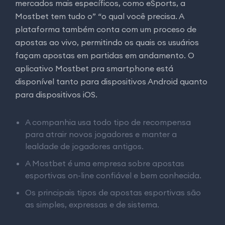
mercados mais específicos, como eSports, a
Mostbet tem tudo o” “o qual você precisa. A
plataforma também conta com um proceso de
apostas ao vivo, permitindo os quais os usuários
façam apostas em partidas em andamento. O
aplicativo Mostbet pra smartphone está
disponível tanto para dispositivos Android quanto
para dispositivos iOS.
A companhia usa todo tipo de recompensa
para atrair novos jogadores e manter a
lealdade de jogadores antigos.
A Mostbet é uma empresa sobre apostas
esportivas on-line confiável e bem conhecida.
Os principais tipos de apostas esportivas são
as simples, expressas e de sistema.