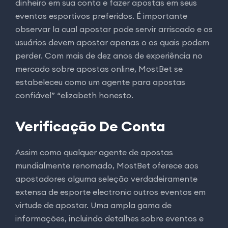
dinheiro em sua conta e fazer apostas em seus
eventos esportivos preferidos. É importante
observar la cual apostar pode servir arriscado e os
usuários devem apostar apenas o os quais podem
perder. Com mais de dez anos de experiência no
mercado sobre apostas online, MostBet se
estabeleceu como um agente para apostas
confiável” “elizabeth honesto.
Verificação De Conta
Assim como qualquer agente de apostas
mundialmente renomado, MostBet oferece aos
apostadores alguma seleção verdadeiramente
extensa de esporte electronic outros eventos em
virtude de apostar. Uma ampla gama de
informações, incluindo detalhes sobre eventos e