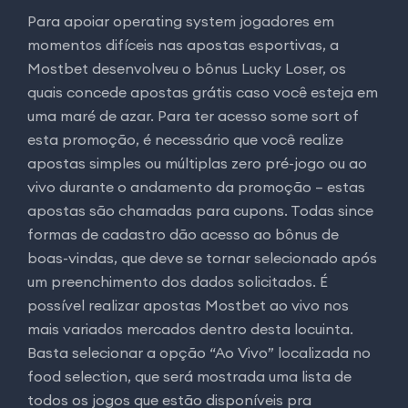
Para apoiar operating system jogadores em
momentos difíceis nas apostas esportivas, a
Mostbet desenvolveu o bônus Lucky Loser, os
quais concede apostas grátis caso você esteja em
uma maré de azar. Para ter acesso some sort of
esta promoção, é necessário que você realize
apostas simples ou múltiplas zero pré-jogo ou ao
vivo durante o andamento da promoção – estas
apostas são chamadas para cupons. Todas since
formas de cadastro dão acesso ao bônus de
boas-vindas, que deve se tornar selecionado após
um preenchimento dos dados solicitados. É
possível realizar apostas Mostbet ao vivo nos
mais variados mercados dentro desta locuinta.
Basta selecionar a opção “Ao Vivo” localizada no
food selection, que será mostrada uma lista de
todos os jogos que estão disponíveis pra