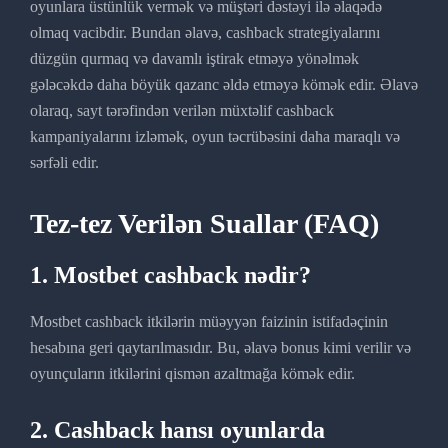
oyunlara üstünlük vermək və müştəri dəstəyi ilə əlaqədə
olmaq vacibdir. Bundan əlavə, cashback strategiyalarını
düzgün qurmaq və davamlı iştirak etməyə yönəlmək
gələcəkdə daha böyük qazanc əldə etməyə kömək edir. Əlavə
olaraq, sayt tərəfindən verilən müxtəlif cashback
kampaniyalarını izləmək, oyun təcrübəsini daha maraqlı və
sərfəli edir.
Tez-tez Verilən Suallar (FAQ)
1. Mostbet cashback nədir?
Mostbet cashback itkilərin müəyyən faizinin istifadəçinin
hesabına geri qaytarılmasıdır. Bu, əlavə bonus kimi verilir və
oyunçuların itkilərini qismən azaltmağa kömək edir.
2. Cashback hansı oyunlarda