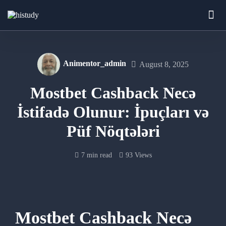
Animentor_admin
August 8, 2025
Mostbet Cashback Necə
İstifadə Olunur: İpuçları və
Püf Nöqtələri
7 min read
93 Views
Mostbet Cashback Necə