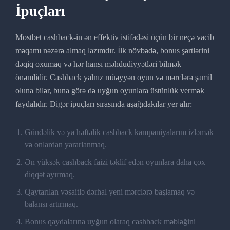
İpuçları
Mostbet cashback-in ən effektiv istifadəsi üçün bir neçə vacib
məqamı nəzərə almaq lazımdır. İlk növbədə, bonus şərtlərini
dəqiq oxumaq və hər hansı məhdudiyyətləri bilmək
önəmlidir. Cashback yalnız müəyyən oyun və mərclərə şamil
oluna bilər, buna görə də uyğun oyunlara üstünlük vermək
faydalıdır. Digər ipuçları sırasında aşağıdakılar yer alır:
Gündəlik və ya həftəlik cashback kampaniyalarını izləmək
və onlardan yararlanmaq.
Ən yüksək cashback faizi təklif edən oyunlara daha çox
diqqət ayırmaq.
Qaytarılan vəsaitlə dərhal yeni mərclərə başlamaq və
balansı artırmaq.
Bonus qaydalarına uyğun olaraq cashback məbləğini