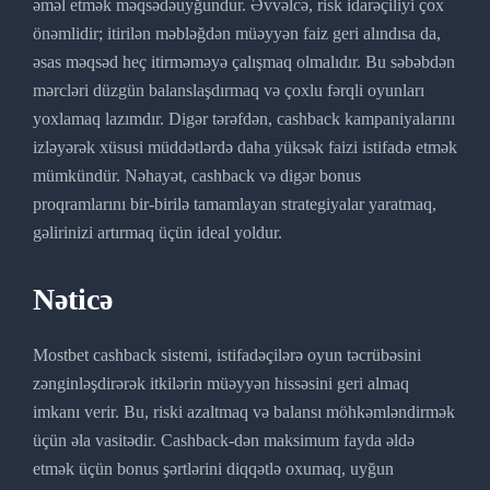
əməl etmək məqsədəuyğundur. Əvvəlcə, risk idarəçiliyi çox
önəmlidir; itirilən məbləğdən müəyyən faiz geri alındısa da,
əsas məqsəd heç itirməməyə çalışmaq olmalıdır. Bu səbəbdən
mərcləri düzgün balanslaşdırmaq və çoxlu fərqli oyunları
yoxlamaq lazımdır. Digər tərəfdən, cashback kampaniyalarını
izləyərək xüsusi müddətlərdə daha yüksək faizi istifadə etmək
mümkündür. Nəhayət, cashback və digər bonus
proqramlarını bir-birilə tamamlayan strategiyalar yaratmaq,
gəlirinizi artırmaq üçün ideal yoldur.
Nəticə
Mostbet cashback sistemi, istifadəçilərə oyun təcrübəsini
zənginləşdirərək itkilərin müəyyən hissəsini geri almaq
imkanı verir. Bu, riski azaltmaq və balansı möhkəmləndirmək
üçün əla vasitədir. Cashback-dən maksimum fayda əldə
etmək üçün bonus şərtlərini diqqətlə oxumaq, uyğun