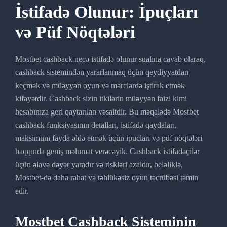
İstifadə Olunur: İpuçları
və Püf Nöqtələri
Mostbet cashback necə istifadə olunur sualına cavab olaraq,
cashback sistemindən yararlanmaq üçün qeydiyyatdan
keçmək və müəyyən oyun və mərclərdə iştirak etmək
kifayətdir. Cashback sizin itkilərin müəyyən faizi kimi
hesabınıza geri qaytarılan vəsaitdir. Bu məqalədə Mostbet
cashback funksiyasının detalları, istifadə qaydaları,
maksimum fayda əldə etmək üçün ipucları və püf nöqtələri
haqqında geniş məlumat verəcəyik. Cashback istifadəçilər
üçün əlavə dəyər yaradır və riskləri azaldır, beləliklə,
Mostbet-də daha rahat və təhlükəsiz oyun təcrübəsi təmin
edir.
Mostbet Cashback Sisteminin