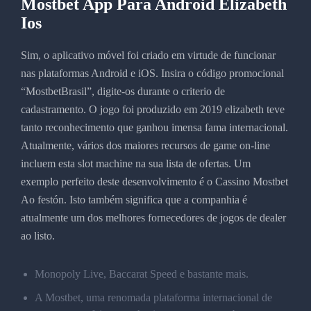
Mostbet App Para Android Elizabeth
Ios
Sim, o aplicativo móvel foi criado em virtude de funcionar
nas plataformas Android e iOS. Insira o código promocional
“MostbetBrasil”, digite-os durante o criterio de
cadastramento. O jogo foi produzido em 2019 elizabeth teve
tanto reconhecimento que ganhou imensa fama internacional.
Atualmente, vários dos maiores recursos de game on-line
incluem esta slot machine na sua lista de ofertas. Um
exemplo perfeito deste desenvolvimento é o Cassino Mostbet
Ao festón. Isto também significa que a companhia é
atualmente um dos melhores fornecedores de jogos de dealer
ao listo.
Monopoly Live, Baccarat Speed e bastante mais.
A Mostbet, uma renomada plataforma internacional de