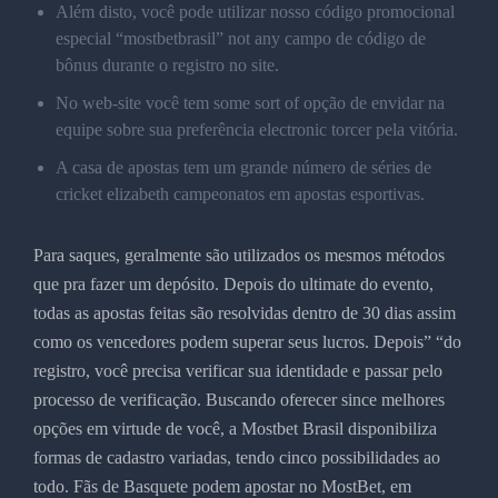
Além disto, você pode utilizar nosso código promocional
especial “mostbetbrasil” not any campo de código de
bônus durante o registro no site.
No web-site você tem some sort of opção de envidar na
equipe sobre sua preferência electronic torcer pela vitória.
A casa de apostas tem um grande número de séries de
cricket elizabeth campeonatos em apostas esportivas.
Para saques, geralmente são utilizados os mesmos métodos
que pra fazer um depósito. Depois do ultimate do evento,
todas as apostas feitas são resolvidas dentro de 30 dias assim
como os vencedores podem superar seus lucros. Depois” “do
registro, você precisa verificar sua identidade e passar pelo
processo de verificação. Buscando oferecer since melhores
opções em virtude de você, a Mostbet Brasil disponibiliza
formas de cadastro variadas, tendo cinco possibilidades ao
todo. Fãs de Basquete podem apostar no MostBet, em