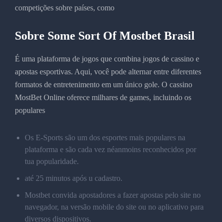
competições sobre países, como
Sobre Some Sort Of Mostbet Brasil
É uma plataforma de jogos que combina jogos de cassino e
apostas esportivas. Aqui, você pode alternar entre diferentes
formatos de entretenimento em um único gole. O cassino
MostBet Online oferece milhares de games, incluindo os
populares
Os E-Sports são um dos esportes mais populares na
plataforma e são cada vez néanmoins reconhecidos por
tua popularidade.
até 25 minutos após u cadastro.
Mostbet convida apostadores a fazer apostas pelo site no
navegador, na versão mobile do site ou no aplicativo para
diversos dispositivos.