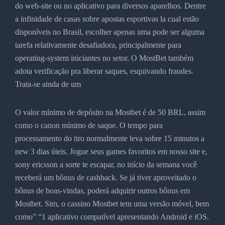
do web-site ou no aplicativo para diversos aparelhos. Dentre
a infinidade de casas sobre apostas esportivas la cual estão
disponíveis no Brasil, escolher apenas uma pode ser alguma
tarefa relativamente desafiadora, principalmente para
operating-system iniciantes no setor. O MostBet também
adota verificação pra liberar saques, esquivando fraudes.
Trata-se ainda de um
O valor mínimo de depósito na Mostbet é de 50 BRL, assim
como o canon mínimo de saque. O tempo para
processamento do tiro normalmente leva sobre 15 minutos a
new 3 dias úteis. Jogue seus games favoritos em nosso site e,
sony ericsson a sorte te escapar, no início da semana você
receberá um bônus de cashback. Se já tiver aproveitado o
bônus de boas-vindas, poderá adquirir outros bônus em
Mostbet. Sim, o cassino Mostbet tem uma versão móvel, bem
como” “1 aplicativo compatível apresentando Android e iOS.