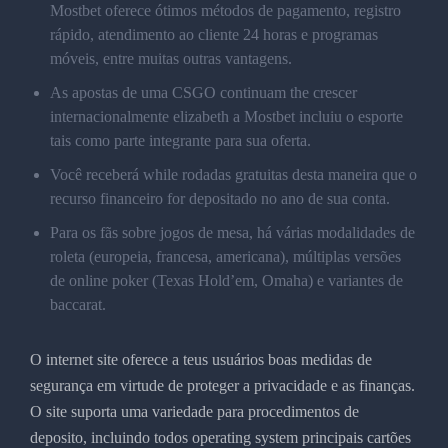
Mostbet oferece ótimos métodos de pagamento, registro
rápido, atendimento ao cliente 24 horas e programas
móveis, entre muitas outras vantagens.
As apostas de uma CSGO continuam the crescer
internacionalmente elizabeth a Mostbet incluiu o esporte
tais como parte integrante para sua oferta.
Você receberá while rodadas gratuitas desta maneira que o
recurso financeiro for depositado no ano de sua conta.
Para os fãs sobre jogos de mesa, há várias modalidades de
roleta (europeia, francesa, americana), múltiplas versões
de online poker (Texas Hold’em, Omaha) e variantes de
baccarat.
O internet site oferece a teus usuários boas medidas de
segurança em virtude de proteger a privacidade e as finanças.
O site suporta uma variedade para procedimentos de
deposito, incluindo todos operating system principais cartões