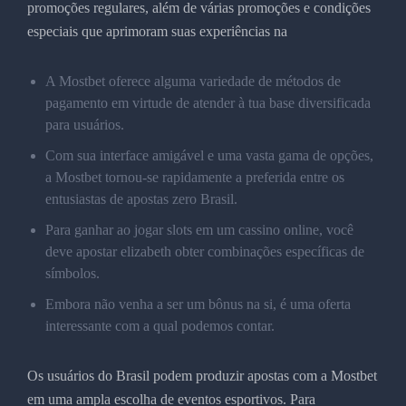
promoções regulares, além de várias promoções e condições
especiais que aprimoram suas experiências na
A Mostbet oferece alguma variedade de métodos de
pagamento em virtude de atender à tua base diversificada
para usuários.
Com sua interface amigável e uma vasta gama de opções,
a Mostbet tornou-se rapidamente a preferida entre os
entusiastas de apostas zero Brasil.
Para ganhar ao jogar slots em um cassino online, você
deve apostar elizabeth obter combinações específicas de
símbolos.
Embora não venha a ser um bônus na si, é uma oferta
interessante com a qual podemos contar.
Os usuários do Brasil podem produzir apostas com a Mostbet
em uma ampla escolha de eventos esportivos. Para