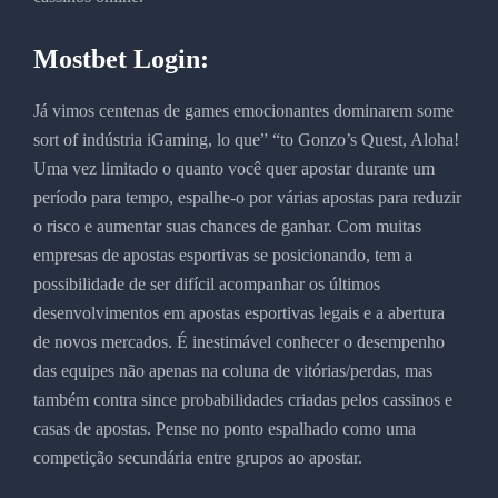
Mostbet Login:
Já vimos centenas de games emocionantes dominarem some
sort of indústria iGaming, lo que” “to Gonzo’s Quest, Aloha!
Uma vez limitado o quanto você quer apostar durante um
período para tempo, espalhe-o por várias apostas para reduzir
o risco e aumentar suas chances de ganhar. Com muitas
empresas de apostas esportivas se posicionando, tem a
possibilidade de ser difícil acompanhar os últimos
desenvolvimentos em apostas esportivas legais e a abertura
de novos mercados. É inestimável conhecer o desempenho
das equipes não apenas na coluna de vitórias/perdas, mas
também contra since probabilidades criadas pelos cassinos e
casas de apostas. Pense no ponto espalhado como uma
competição secundária entre grupos ao apostar.