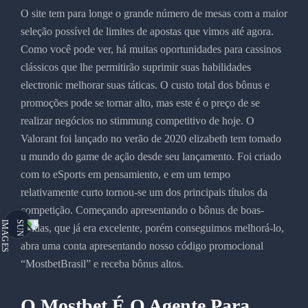
O site tem para longe o grande número de mesas com a maior
seleção possível de limites de apostas que vimos até agora.
Como você pode ver, há muitas oportunidades para cassinos
clássicos que lhe permitirão suprimir suas habilidades
electronic melhorar suas táticas. O custo total dos bônus e
promoções pode se tornar alto, mas este é o preço de se
realizar negócios no stimmung competitivo de hoje. O
Valorant foi lançado no verão de 2020 elizabeth tem tomado
u mundo do game de ação desde seu lançamento. Foi criado
com to eSports em pensamiento, e em um tempo
relativamente curto tornou-se um dos principais títulos da
competição. Começando apresentando o bônus de boas-
vindas, que já era excelente, porém conseguimos melhorá-lo,
abra uma conta apresentando nosso código promocional
“MostbetBrasil” e receba bônus altos.
O Mostbet É O Agente Para