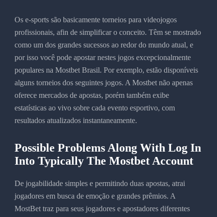
Os e-sports são basicamente torneios para videojogos
profissionais, afin de simplificar o conceito. Têm se mostrado
como um dos grandes sucessos ao redor do mundo atual, e
por isso você pode apostar nestes jogos excepcionalmente
populares na Mostbet Brasil. Por exemplo, estão disponíveis
alguns torneios dos seguintes jogos. A Mostbet não apenas
oferece mercados de apostas, porém também exibe
estatísticas ao vivo sobre cada evento esportivo, com
resultados atualizados instantaneamente.
Possible Problems Along With Log In
Into Typically The Mostbet Account
De jogabilidade simples e permitindo duas apostas, atrai
jogadores em busca de emoção e grandes prêmios. A
MostBet traz para seus jogadores e apostadores diferentes