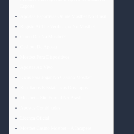
Esports
Apostas Esportivas Online Mostbet No Brasil
Registo At The Verificação No Mostbet
Como Dar Na Mostbet?
Cashout De Aposta
Mostbet Para Dispositivos
Apostas Ao Vivo
Dicas Para Jogar No Cassino Mostbet
Resultados E Estatísticas Dos Jogos
Mostbet – Site Formal No Brasil
Apostas Combinadas
Licença Oficial
Mostbet Casino Mostbet – A Incapere