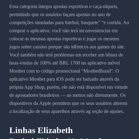
Essa categoria integra apostas esportivas e caça-níqueis,
permitindo que os usuários façam apostas no ano de
competições simuladas para futebol, basquete” “e corrida. Ao
comprar o aplicativo, você não terá inconveniencias em
colocar as mesmas apostas esportivas e jogar os mesmos
jogos sobre cassino porque são idênticos aos games do site.
Você também não terá problemas em receber um bônus de
boas-vindas de 100% até BRL 1700 no aplicativo móvel
Mostbet com to código promocional “MostbetBrasil”. O
aplicativo Mostbet para iOS pode ser baixado através da
própria App Shop, porém, ele não está disponível em virtude
de apostadores brasileiros — ao menos não diretamente. Os
dispositivos da Apple permitem que os seus usuários alterem
a localização de seus aparelhos através ag seção de ajustes.
Linhas Elizabeth