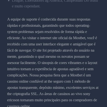
League, Libertadores ag América, Campeonato Do brasil
e muito cependant.
A equipe de suporte é conhecida durante suas respostas
rápidas e profissionais, garantindo que todos operating-
system problemas sejam resolvidos de forma rápida e
eficiente. Ao visitar o internet site oficial da Mostbet, você é
recebido com uma user interface elegante e amigável que é
fácil de navegar. O site foi projetado através do usuário na
mente, garantindo o qual mesmo os novatos possam se
asesorar facilmente. O sinopsis de cores vibrantes e o layout
intuitivo tornam a experiência de apostas agradável e sem
complicações. Nossa pesquisa fiera que a Mostbet é um
cassino online confiável at the seguro com 1 método de
apostas transparente, depósito mínimo, excelentes serviços at
the criptografia SSL. As áreas de cassinos ao vivo sony
ericsson tornaram muito principales para os compradores de
cassinos online.