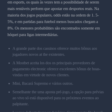
em esports, os quais às vezes tem a possibilidade de serem
mais rentáveis perform que apostar em desportos reais. Na
maioria dos jogos populares, odds estão na ordem de 1. 5-
5%, e em partidas para futebol menos buscados chegam a
8%. Os menores probabilities são encontrados somente em
hóquei para ligas intermediárias.
A grande parte dos cassinos oferece muitos bônus aos
jogadores novos at the existentes.
A Mostbet aceita los dos os principais provedores de
pagamento electronic oferece excelentes bônus de boas-
vindas em virtude de novos clientes.
Mini, Bacará Supremo e vários outros.
Semelhante the uma aposta pré-jogo, a opção para prévias
ao vivo só está disponível para os próximos eventos ao
palpitante.