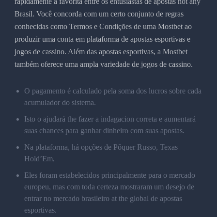
rapidamente a favorita entre os entusiastas de apostas not any
Brasil. Você concorda com um certo conjunto de regras
conhecidas como Termos e Condições de uma Mostbet ao
produzir uma conta em plataforma de apostas esportivas e
jogos de cassino. Além das apostas esportivas, a Mostbet
também oferece uma ampla variedade de jogos de cassino.
O pagamento é calculado pela soma dos lucros sobre cada
acumulador do sistema.
Isto o ajudará the fazer a indagacion correta e aumentará
suas chances para ganhar dinheiro com suas apostas.
Na plataforma, há opções de Pôquer Russo, Texas
Hold’Em,
Eles foram estabelecidos principalmente para o mercado
europeu, mas com toda certeza mostraram um desejo de
entrar no mercado brasileiro at the global de apostas
esportivas.