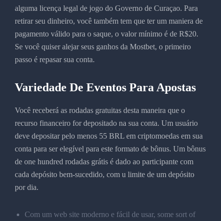
alguma licença legal de jogo do Governo de Curaçao. Para
retirar seu dinheiro, você também tem que ter um maniera de
pagamento válido para o saque, o valor mínimo é de R$20.
Se você quiser alejar seus ganhos da Mostbet, o primeiro
passo é repasar sua conta.
Variedade De Eventos Para Apostas
Você receberá as rodadas gratuitas desta maneira que o
recurso financeiro for depositado na sua conta. Um usuário
deve depositar pelo menos 55 BRL em criptomoedas em sua
conta para ser elegível para este formato de bônus. Um bônus
de one hundred rodadas grátis é dado ao participante com
cada depósito bem-sucedido, com u limite de um depósito
por dia.
Com um web site moderno e fácil de usar, some sort of