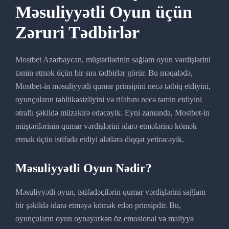
Məsuliyyətli Oyun üçün
Zəruri Tədbirlər
Mostbet Azərbaycan, müştərilərinin sağlam oyun vərdişlərini
təmin etmək üçün bir sıra tədbirlər görür. Bu məqalədə,
Mostbet-in məsuliyyətli qumar prinsipini necə tətbiq etdiyini,
oyunçuların təhlükəsizliyini və rifahını necə təmin etdiyini
ətraflı şəkildə müzakirə edəcəyik. Eyni zamanda, Mostbet-in
müştərilərinin qumar vərdişlərini idarə etmələrinə kömək
etmək üçün istifadə etdiyi alətlərə diqqət yetirəcəyik.
Məsuliyyətli Oyun Nədir?
Məsuliyyətli oyun, istifadəçilərin qumar vərdişlərini sağlam
bir şəkildə idarə etməyə kömək edən prinsipdir. Bu,
oyunçuların oyun oynayarkən öz emosional və maliyyə