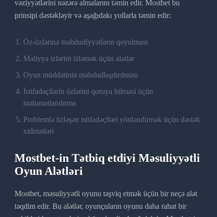
vəziyyətlərini nəzərə almalarını təmin edir. Mostbet bu
prinsipi dəstəkləyir və aşağıdakı yollarla təmin edir:
Öz-özlərinə məhdudiyyətlərin qoyulması
Maliyyə izlərini izləmək üçün alətlər
Oyun müddətinin məhdudlaşdırılması
İstifadəçilərin özlərini qoruya bilməsi üçün
məlumatlandırma
Problemlə üzləşən istifadəçiləri yönləndirmək üçün dəstək
xidmətləri
Mostbet-in Tətbiq etdiyi Məsuliyyətli
Oyun Alətləri
Mostbet, məsuliyyətli oyunu təşviq etmək üçün bir neçə alət
təqdim edir. Bu alətlər, oyunçuların oyunu daha rahat bir