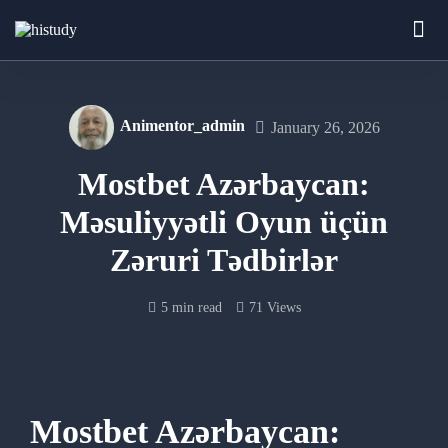
Animentor_admin
January 26, 2026
Mostbet Azərbaycan:
Məsuliyyətli Oyun üçün
Zəruri Tədbirlər
5 min read
71 Views
Mostbet Azərbaycan: