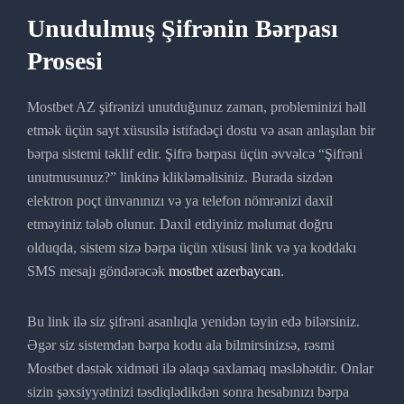
Unudulmuş Şifrənin Bərpası
Prosesi
Mostbet AZ şifrənizi unutduğunuz zaman, probleminizi həll
etmək üçün sayt xüsusilə istifadəçi dostu və asan anlaşılan bir
bərpa sistemi təklif edir. Şifrə bərpası üçün əvvəlcə “Şifrəni
unutmusunuz?” linkinə klikləməlisiniz. Burada sizdən
elektron poçt ünvanınızı və ya telefon nömrənizi daxil
etməyiniz tələb olunur. Daxil etdiyiniz məlumat doğru
olduqda, sistem sizə bərpa üçün xüsusi link və ya koddakı
SMS mesajı göndərəcək
mostbet azerbaycan
.
Bu link ilə siz şifrəni asanlıqla yenidən təyin edə bilərsiniz.
Əgər siz sistemdən bərpa kodu ala bilmirsinizsə, rəsmi
Mostbet dəstək xidməti ilə əlaqə saxlamaq məsləhətdir. Onlar
sizin şəxsiyyətinizi təsdiqlədikdən sonra hesabınızı bərpa