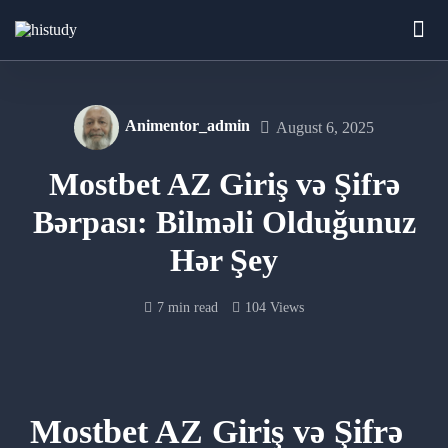
Animentor_admin
August 6, 2025
Mostbet AZ Giriş və Şifrə
Bərpası: Bilməli Olduğunuz
Hər Şey
7 min read
104 Views
Mostbet AZ Giriş və Şifrə