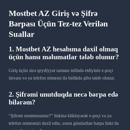
Mostbet AZ Giriş və Şifrə
Bərpası Üçün Tez-tez Verilən
Suallar
1. Mostbet AZ hesabıma daxil olmaq
üçün hansı məlumatlar tələb olunur?
Giriş üçün sizə qeydiyyat zamanı istifadə etdiyiniz e-poçt
ünvanı və ya telefon nömrəsi ilə birlikdə şifrə tələb olunur.
2. Şifrəmi unutduqda necə bərpa edə
bilərəm?
“Şifrəni unutmusunuz?” linkinə klikləyərək e-poçt və ya
telefon nömrənizi daxil edin, sonra göndərilən bərpa linki ilə