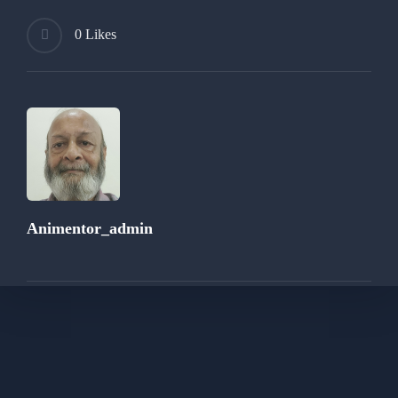
0 Likes
Animentor_admin