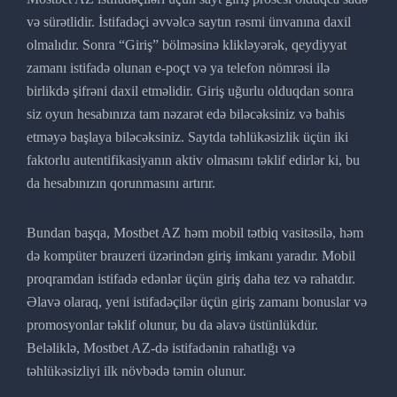
və sürətlidir. İstifadəçi əvvəlcə saytın rəsmi ünvanına daxil
olmalıdır. Sonra “Giriş” bölməsinə klikləyərək, qeydiyyat
zamanı istifadə olunan e-poçt və ya telefon nömrəsi ilə
birlikdə şifrəni daxil etməlidir. Giriş uğurlu olduqdan sonra
siz oyun hesabınıza tam nəzarət edə biləcəksiniz və bahis
etməyə başlaya biləcəksiniz. Saytda təhlükəsizlik üçün iki
faktorlu autentifikasiyanın aktiv olmasını təklif edirlər ki, bu
da hesabınızın qorunmasını artırır.
Bundan başqa, Mostbet AZ həm mobil tətbiq vasitəsilə, həm
də kompüter brauzeri üzərindən giriş imkanı yaradır. Mobil
proqramdan istifadə edənlər üçün giriş daha tez və rahatdır.
Əlavə olaraq, yeni istifadəçilər üçün giriş zamanı bonuslar və
promosyonlar təklif olunur, bu da əlavə üstünlükdür.
Beləliklə, Mostbet AZ-də istifadənin rahatlığı və
təhlükəsizliyi ilk növbədə təmin olunur.