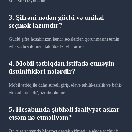
yeni şifrə təyin edin.
3. Şifrəni nədən güclü və unikal
seçmək lazımdır?
Güclü şifrə hesabınızın kənar şəxslərdən qorunmasını təmin
edir və hesabınızın təhlükəsizliyini artırır.
4. Mobil tətbiqdən istifadə etməyin
üstünlükləri nələrdir?
Mobil tətbiq ilə daha sürətli giriş, əlavə təhlükəsizlik və bahis
etmənin rahatlığı təmin olunur.
5. Hesabımda şübhəli fəaliyyət aşkar
etsəm nə etməliyəm?
Ən qısa zamanda Mostbet dəstək xidməti ilə əlaqə saxlayıb,