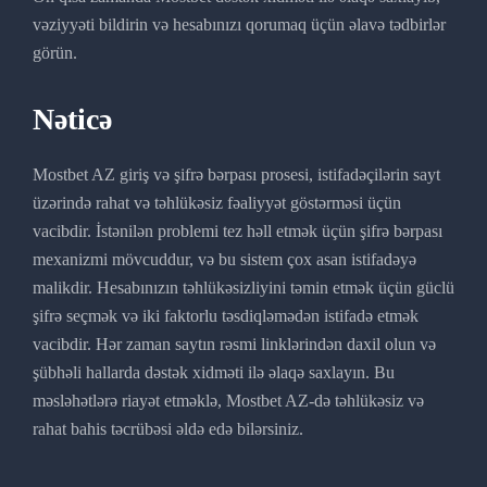
vəziyyəti bildirin və hesabınızı qorumaq üçün əlavə tədbirlər
görün.
Nəticə
Mostbet AZ giriş və şifrə bərpası prosesi, istifadəçilərin sayt
üzərində rahat və təhlükəsiz fəaliyyət göstərməsi üçün
vacibdir. İstənilən problemi tez həll etmək üçün şifrə bərpası
mexanizmi mövcuddur, və bu sistem çox asan istifadəyə
malikdir. Hesabınızın təhlükəsizliyini təmin etmək üçün güclü
şifrə seçmək və iki faktorlu təsdiqləmədən istifadə etmək
vacibdir. Hər zaman saytın rəsmi linklərindən daxil olun və
şübhəli hallarda dəstək xidməti ilə əlaqə saxlayın. Bu
məsləhətlərə riayət etməklə, Mostbet AZ-də təhlükəsiz və
rahat bahis təcrübəsi əldə edə bilərsiniz.