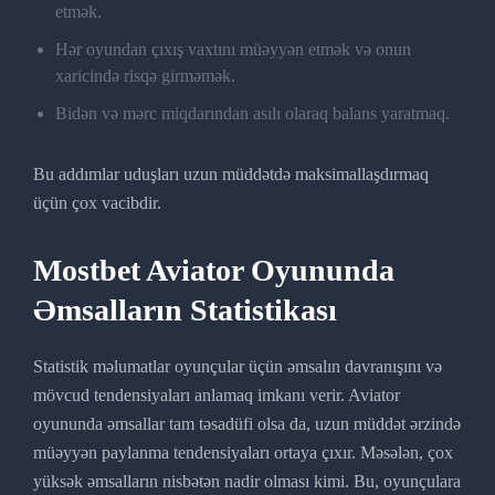
etmək.
Hər oyundan çıxış vaxtını müəyyən etmək və onun
xaricində risqə girməmək.
Bidən və mərc miqdarından asılı olaraq balans yaratmaq.
Bu addımlar uduşları uzun müddətdə maksimallaşdırmaq
üçün çox vacibdir.
Mostbet Aviator Oyununda
Əmsalların Statistikası
Statistik məlumatlar oyunçular üçün əmsalın davranışını və
mövcud tendensiyaları anlamaq imkanı verir. Aviator
oyununda əmsallar tam təsadüfi olsa da, uzun müddət ərzində
müəyyən paylanma tendensiyaları ortaya çıxır. Məsələn, çox
yüksək əmsalların nisbətən nadir olması kimi. Bu, oyunçulara