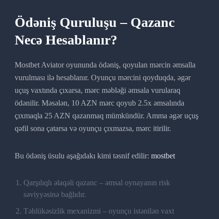
Ödəniş Quruluşu – Qazanc
Necə Hesablanır?
Mostbet Aviator oyununda ödəniş, qoyulan mərcin əmsalla
vurulması ilə hesablanır. Oyunçu mərcini qoyduqda, əgər
uçuş vaxtında çıxarsa, mərc məbləği əmsala vurularaq
ödənilir. Məsələn, 10 AZN mərc qoyub 2.5x əmsalında
çıxmaqla 25 AZN qazanmaq mümkündür. Amma əgər uçuş
qəfil sona çatarsa və oyunçu çıxmazsa, mərc itirilir.
Bu ödəniş üsulu aşağıdakı kimi təsnif edilir:
mostbet
Qarşılıqlı əlaqəli qazanc – əmsal oynayanın risk
səviyyəsinə bağlıdır.
Təhlükəsizlik mexanizmi – oyunçu istənilən vaxt