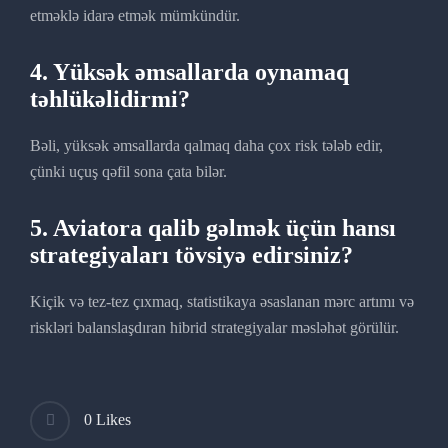
etməklə idarə etmək mümkündür.
4. Yüksək əmsallarda oynamaq
təhlükəlidirmi?
Bəli, yüksək əmsallarda qalmaq daha çox risk tələb edir,
çünki uçuş qəfil sona çata bilər.
5. Aviatora qalib gəlmək üçün hansı
strategiyaları tövsiyə edirsiniz?
Kiçik və tez-tez çıxmaq, statistikaya əsaslanan mərc artımı və
riskləri balanslaşdıran hibrid strategiyalar məsləhət görülür.
0 Likes