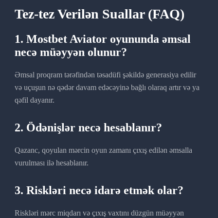
Tez-tez Verilən Suallar (FAQ)
1. Mostbet Aviator oyununda əmsal
necə müəyyən olunur?
Əmsal proqram tərəfindən təsadüfi şəkildə generasiya edilir
və uçuşun nə qədər davam edəcəyinə bağlı olaraq artır və ya
qəfil dayanır.
2. Ödənişlər necə hesablanır?
Qazanc, qoyulan mərcin oyun zamanı çıxış edilən əmsalla
vurulması ilə hesablanır.
3. Riskləri necə idarə etmək olar?
Riskləri mərc miqdarı və çıxış vaxtını düzgün müəyyən