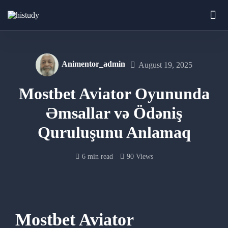
Animentor_admin
August 19, 2025
Mostbet Aviator Oyununda
Əmsallar və Ödəniş
Quruluşunu Anlamaq
6 min read
90 Views
Mostbet Aviator