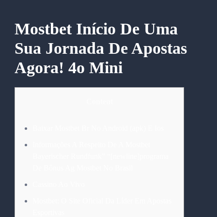
Mostbet Início De Uma
Sua Jornada De Apostas
Agora! 4o Mini
Content
Baixar Mostbet Br No Android (apk) E Ios
Informações A Respeito De A Mostbet
Bayerischer Rundfunk” “[newline]programa
De Bônus Ag Mostbet No Brasil
Cassino Ao Vivo
Mostbet: O Site Oficial Da Líder Em Apostas
Esportivas