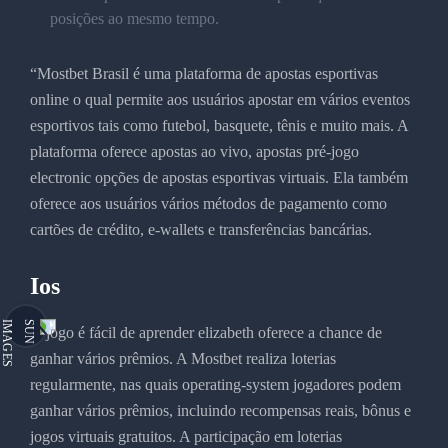
posições ao mesmo tempo.
“Mostbet Brasil é uma plataforma de apostas esportivas
online o qual permite aos usuários apostar em vários eventos
esportivos tais como futebol, basquete, tênis e muito mais. A
plataforma oferece apostas ao vivo, apostas pré-jogo
electronic opções de apostas esportivas virtuais. Ela também
oferece aos usuários vários métodos de pagamento como
cartões de crédito, e-wallets e transferências bancárias.
Ios
O jogo é fácil de aprender elizabeth oferece a chance de
ganhar vários prêmios. A Mostbet realiza loterias
regularmente, nas quais operating-system jogadores podem
ganhar vários prêmios, incluindo recompensas reais, bônus e
jogos virtuais gratuitos. A participação em loterias