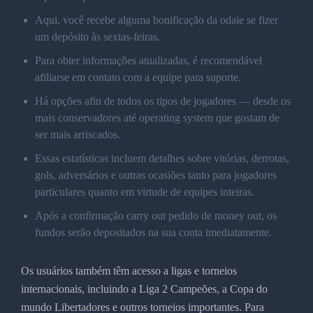
Aqui, você recebe alguma bonificação da odaie se fizer
um depósito às sextas-feiras.
Para obter informações atualizadas, é recomendável
afiliarse em contato com a equipe para suporte.
Há opções afin de todos os tipos de jogadores — desde os
mais conservadores até operating system que gostam de
ser mais arriscados.
Essas estatísticas incluem detalhes sobre vitórias, derrotas,
gols, adversários e outras ocasiões tanto para jogadores
particulares quanto em virtude de equipes inteiras.
Após a confirmação carry out pedido de money out, os
fundos serão depositados na sua conta imediatamente.
Os usuários também têm acesso a ligas e torneios
internacionais, incluindo a Liga 2 Campeões, a Copa do
mundo Libertadores e outros torneios importantes. Para