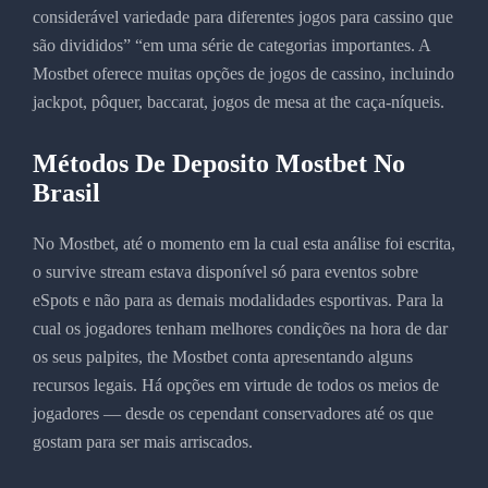
considerável variedade para diferentes jogos para cassino que
são divididos” “em uma série de categorias importantes. A
Mostbet oferece muitas opções de jogos de cassino, incluindo
jackpot, pôquer, baccarat, jogos de mesa at the caça-níqueis.
Métodos De Deposito Mostbet No
Brasil
No Mostbet, até o momento em la cual esta análise foi escrita,
o survive stream estava disponível só para eventos sobre
eSpots e não para as demais modalidades esportivas. Para la
cual os jogadores tenham melhores condições na hora de dar
os seus palpites, the Mostbet conta apresentando alguns
recursos legais. Há opções em virtude de todos os meios de
jogadores — desde os cependant conservadores até os que
gostam para ser mais arriscados.