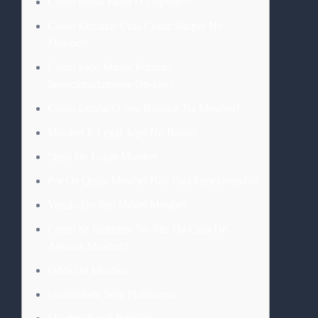
Como Posso Fazer O Depósito?
Como Eliminar Uma Conta Simply No
Mostbet?
Como Faço Minha Primeira
Intencionadamente On-line?
Como Estafar O Seu Balance Na Mostbet?
Mostbet É Legal Aqui No Brasil?
“guia De Login Mostbet
Por Os Quais Mostbet Não Está Funcionando?
Versão Do Site Móvel Mostbet
Como Se Registrar No Site Da Casa De
Apostas Mostbet?
Odds Da Mostbet
Usabilidade Weil Plataforma