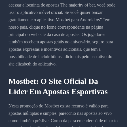
acessar a locuinta de apostas The majority of bet, você pode
usar o aplicativo móvel oficial. Se você quiser baixar
gratuitamente o aplicativo Mostbet para Android os” “em
nosso país, clique no ícone correspondente na página
principal do web site da casa de apostas. Os jogadores
também recebem apostas grátis no aniversário, seguro para
apostas expressas e incentivos adicionais, que tem a
possibilidade de incluir bônus adicionais pelo uso ativo do
site elizabeth do aplicativo.
Mostbet: O Site Oficial Da
Líder Em Apostas Esportivas
Nesta promoção do Mostbet exista recurso é válido para
apostas múltiplas e simples, parecchio nas apostas ao vivo
como também pré-live. Como dá para entender só de olhar to