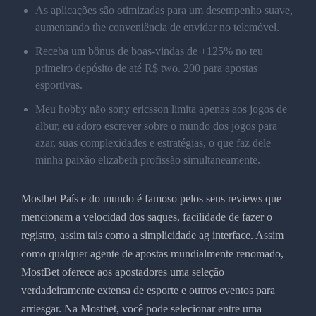
As aplicações são otimizadas para um desempenho suave,
aumentando the conveniência de envidar no telemóvel.
Receba um bônus de boas-vindas de +125% no teu
primeiro depósito de até R$ two. 200 para apostas
esportivas.
Meu hobby não sony ericsson limita apenas aos jogos de
albur, eu adoro escrever sobre o mundo dos jogos para
azar, suas complexidades e estratégias, o que faz dele
minha paixão elizabeth profissão simultaneamente.
Mostbet País e do mundo é famoso pelos seus reviews que
mencionam a velocidad dos saques, facilidade de fazer o
registro, assim tais como a simplicidade ag interface. Assim
como qualquer agente de apostas mundialmente renomado,
MostBet oferece aos apostadores uma seleção
verdadeiramente extensa de esporte e outros eventos para
arriesgar. Na Mostbet, você pode selecionar entre uma