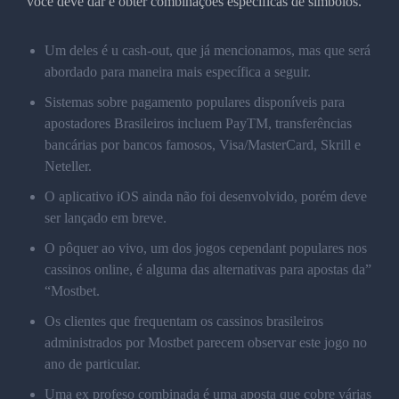
você deve dar e obter combinações específicas de símbolos.
Um deles é u cash-out, que já mencionamos, mas que será
abordado para maneira mais específica a seguir.
Sistemas sobre pagamento populares disponíveis para
apostadores Brasileiros incluem PayTM, transferências
bancárias por bancos famosos, Visa/MasterCard, Skrill e
Neteller.
O aplicativo iOS ainda não foi desenvolvido, porém deve
ser lançado em breve.
O pôquer ao vivo, um dos jogos cependant populares nos
cassinos online, é alguma das alternativas para apostas da”
“Mostbet.
Os clientes que frequentam os cassinos brasileiros
administrados por Mostbet parecem observar este jogo no
ano de particular.
Uma ex profeso combinada é uma aposta que cobre várias