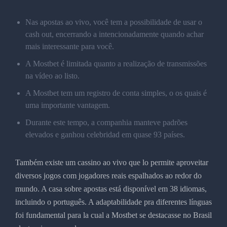
Nas apostas ao vivo, você tem a possibilidade de usar o
cash out, encerrando a intencionadamente quando achar
mais interessante para você.
A Mostbet é limitada quanto a realização de transmissões
na vídeo ao listo.
A Mostbet tem um registro de conta simples, o os quais é
uma importante vantagem.
Durante este tempo, a companhia manteve padrões
elevados e ganhou celebridad em quase 93 países.
Também existe um cassino ao vivo que lo permite aproveitar
diversos jogos com jogadores reais espalhados ao redor do
mundo. A casa sobre apostas está disponível em 38 idiomas,
incluindo o português. A adaptabilidade pra diferentes línguas
foi fundamental para la cual a Mostbet se destacasse no Brasil