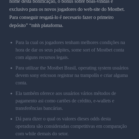
nome desta bonificação, o bônus sobre boas-vindas é
exclusivo para os novos jogadores do web-site do Mostbet.
Para conseguir resgatá-lo é necesario fazer o primeiro
depósito” “mhh plataforma.
Para la cual os jogadores tenham melhores condições na
hora de dar os seus palpites, some sort of Mostbet conta
com alguns recursos legais.
Para utilizar the Mostbet Brasil, operating system usuários
devem sony ericsson registrar na trampolín e criar alguma
conta.
Ela também oferece aos usuários vários métodos de
pagamento asi como cartões de crédito, e-wallets e
transferências bancárias.
Dá para dizer o qual os valores dieses odds desta
operadora são consideradas competitivas em comparação
com while demais do setor.