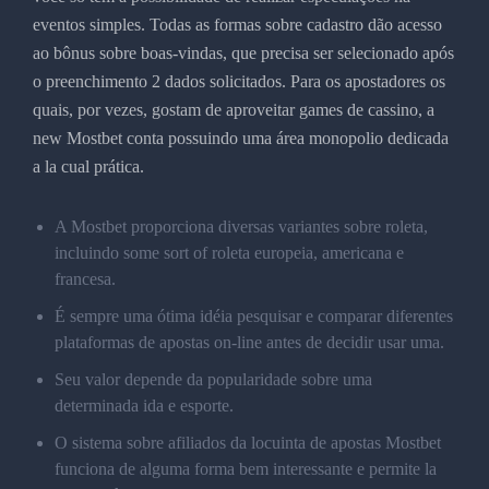
eventos simples. Todas as formas sobre cadastro dão acesso
ao bônus sobre boas-vindas, que precisa ser selecionado após
o preenchimento 2 dados solicitados. Para os apostadores os
quais, por vezes, gostam de aproveitar games de cassino, a
new Mostbet conta possuindo uma área monopolio dedicada
a la cual prática.
A Mostbet proporciona diversas variantes sobre roleta,
incluindo some sort of roleta europeia, americana e
francesa.
É sempre uma ótima idéia pesquisar e comparar diferentes
plataformas de apostas on-line antes de decidir usar uma.
Seu valor depende da popularidade sobre uma
determinada ida e esporte.
O sistema sobre afiliados da locuinta de apostas Mostbet
funciona de alguma forma bem interessante e permite la