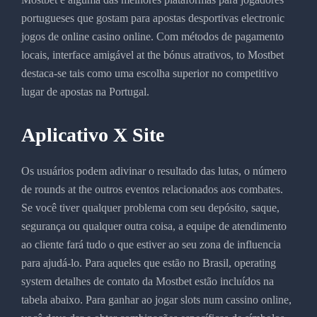
portugueses que gostam para apostas desportivas electronic
jogos de online casino online. Com métodos de pagamento
locais, interface amigável at the bónus atrativos, to Mostbet
destaca-se tais como uma escolha superior no competitivo
lugar de apostas na Portugal.
Aplicativo X Site
Os usuários podem adivinar o resultado das lutas, o número
de rounds at the outros eventos relacionados aos combates.
Se você tiver qualquer problema com seu depósito, saque,
segurança ou qualquer outra coisa, a equipe de atendimento
ao cliente fará tudo o que estiver ao seu zona de influencia
para ajudá-lo. Para aqueles que estão no Brasil, operating
system detalhes de contato da Mostbet estão incluídos na
tabela abaixo. Para ganhar ao jogar slots num cassino online,