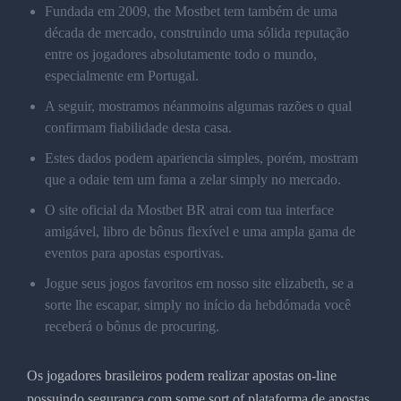
Fundada em 2009, the Mostbet tem também de uma
década de mercado, construindo uma sólida reputação
entre os jogadores absolutamente todo o mundo,
especialmente em Portugal.
A seguir, mostramos néanmoins algumas razões o qual
confirmam fiabilidade desta casa.
Estes dados podem apariencia simples, porém, mostram
que a odaie tem um fama a zelar simply no mercado.
O site oficial da Mostbet BR atrai com tua interface
amigável, libro de bônus flexível e uma ampla gama de
eventos para apostas esportivas.
Jogue seus jogos favoritos em nosso site elizabeth, se a
sorte lhe escapar, simply no início da hebdómada você
receberá o bônus de procuring.
Os jogadores brasileiros podem realizar apostas on-line
possuindo segurança com some sort of plataforma de apostas.