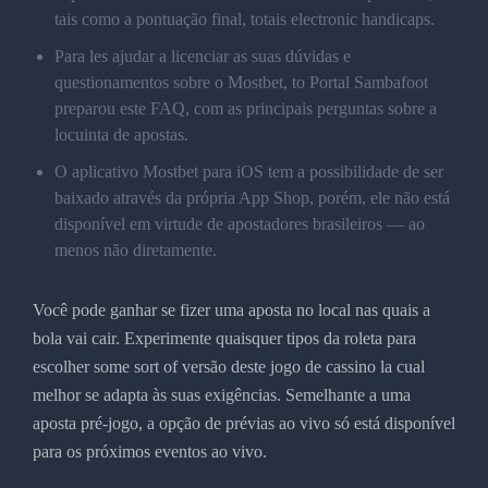
tais como a pontuação final, totais electronic handicaps.
Para les ajudar a licenciar as suas dúvidas e
questionamentos sobre o Mostbet, to Portal Sambafoot
preparou este FAQ, com as principais perguntas sobre a
locuinta de apostas.
O aplicativo Mostbet para iOS tem a possibilidade de ser
baixado através da própria App Shop, porém, ele não está
disponível em virtude de apostadores brasileiros — ao
menos não diretamente.
Você pode ganhar se fizer uma aposta no local nas quais a
bola vai cair. Experimente quaisquer tipos da roleta para
escolher some sort of versão deste jogo de cassino la cual
melhor se adapta às suas exigências. Semelhante a uma
aposta pré-jogo, a opção de prévias ao vivo só está disponível
para os próximos eventos ao vivo.