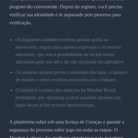
program tão conveniente. Depois do registro, você precisa
verificar sua identidade e är anpassade pelo processo para
verificação.
Os jogadores também recebem apostas grátis no
aniversário, seguro para apostas expressas e incentivos
adicionais, que tem a possibilidade de incluir bônus
adicionais pelo uso ativo do site electronic do aplicativo.
Os usuários podem prever o resultado das lutas, o número
de rounds e outros eventos associados aos combates.
O futebol é u centro das atenções na Mostbet Brasil,
permitindo que operating-system usuários apostem em
jogos locais at the eventos internacionais.
A plataforma safari sob uma licença de Curaçao e garante a
segurança do processo sobre jogo em todas as etapas. O
Mostbet é alguma das melhores plataformas para jogadores