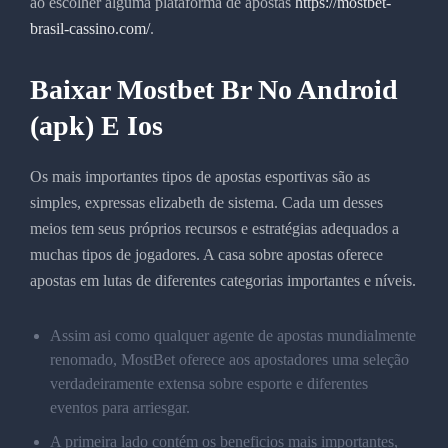
ao escolher alguma plataforma de apostas
https://mostbet-
brasil-cassino.com/
.
Baixar Mostbet Br No Android
(apk) E Ios
Os mais importantes tipos de apostas esportivas são as
simples, expressas elizabeth de sistema. Cada um desses
meios tem seus próprios recursos e estratégias adequados a
muchas tipos de jogadores. A casa sobre apostas oferece
apostas em lutas de diferentes categorias importantes e níveis.
Assim asi como qualquer agente de apostas mundialmente
renomado, MostBet oferece aos apostadores uma seleção
verdadeiramente extensa sobre esporte e diferentes
eventos para arriesgar.
A primeira lado contém os beneficios mais importantes,