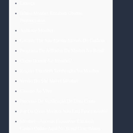
Licença
Bônus Mostbet Elizabeth Ofertas
Promocionais
Aplikace Mostbet
Garanta The Sua Aposta Através Do Cashout
Programa De Afiliados Da Mosbet No Brasil
Como Dormir No Mostbet?
Registo Elizabeth Verificação No Mostbet
Versão Do Site Móvel Mostbet
Cassino Ao Vivo
Processo De Verificação De Uma Conta
Por Os Quais Mostbet Não Está Funcionando?
Mostbet – Apostas Esportivas Elizabeth
Casino Online Aqui No Brasil Com Bônus