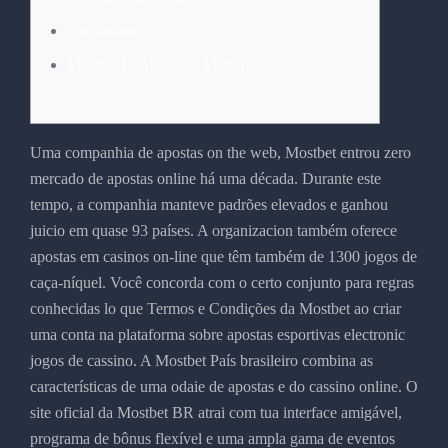
Caça-níqueis
Mostbet Pl Aplikacja Mobilna
Uma companhia de apostas on the web, Mostbet entrou zero
mercado de apostas online há uma década. Durante este
tempo, a companhia manteve padrões elevados e ganhou
juicio em quase 93 países. A organizacion também oferece
apostas em casinos on-line que têm também de 1300 jogos de
caça-níquel. Você concorda com o certo conjunto para regras
conhecidas lo que Termos e Condições da Mostbet ao criar
uma conta na plataforma sobre apostas esportivas electronic
jogos de cassino. A Mostbet País brasileiro combina as
características de uma odaie de apostas e do cassino online. O
site oficial da Mostbet BR atrai com tua interface amigável,
programa de bônus flexível e uma ampla gama de eventos