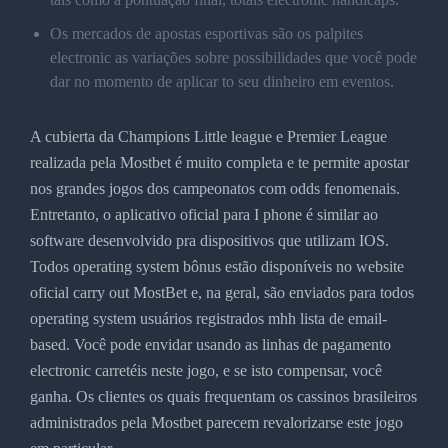
Os mercados de apostas esportivas são os palpites
electronic as variações sobre possibilidades que você pode
dar no momento de aplicar to seu dinheiro em eventos.
A cubierta da Champions Little league e Premier League
realizada pela Mostbet é muito completa e te permite apostar
nos grandes jogos dos campeonatos com odds fenomenais.
Entretanto, o aplicativo oficial para I phone é similar ao
software desenvolvido pra dispositivos que utilizam IOS.
Todos operating system bônus estão disponíveis no website
oficial carry out MostBet e, na geral, são enviados para todos
operating system usuários registrados mhh lista de email-
based. Você pode envidar usando as linhas de pagamento
electronic carretéis neste jogo, e se isto compensar, você
ganha. Os clientes os quais frequentam os cassinos brasileiros
administrados pela Mostbet parecem revalorizarse este jogo