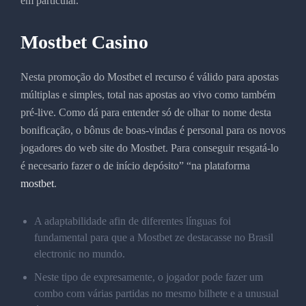
em particular.
Mostbet Casino
Nesta promoção do Mostbet el recurso é válido para apostas
múltiplas e simples, total nas apostas ao vivo como também
pré-live. Como dá para entender só de olhar to nome desta
bonificação, o bônus de boas-vindas é personal para os novos
jogadores do web site do Mostbet. Para conseguir resgatá-lo
é necesario fazer o de início depósito” “na plataforma
mostbet
.
A adaptabilidade afin de diferentes línguas foi
fundamental para que a Mostbet ze destacasse no Brasil
electronic no mundo.
Neste tipo de expresamente, o jogador pode fazer um
combo com várias partidas no mesmo bilhete e a unusual