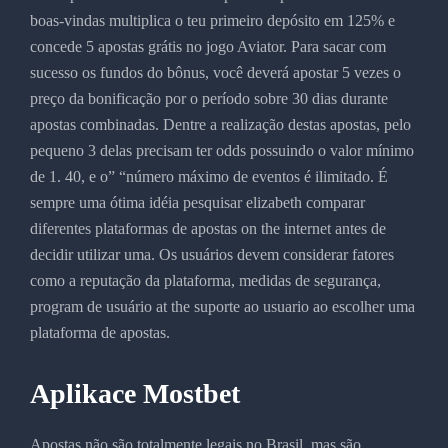
boas-vindas multiplica o teu primeiro depósito em 125% e
concede 5 apostas grátis no jogo Aviator. Para sacar com
sucesso os fundos do bônus, você deverá apostar 5 vezes o
preço da bonificação por o período sobre 30 dias durante
apostas combinadas. Dentre a realização destas apostas, pelo
pequeno 3 delas precisam ter odds possuindo o valor mínimo
de 1. 40, e o” “número máximo de eventos é ilimitado. É
sempre uma ótima idéia pesquisar elizabeth comparar
diferentes plataformas de apostas on the internet antes de
decidir utilizar uma. Os usuários devem considerar fatores
como a reputação da plataforma, medidas de segurança,
program de usuário at the suporte ao usuario ao escolher uma
plataforma de apostas.
Aplikace Mostbet
Apostas não são totalmente legais no Brasil, mas são