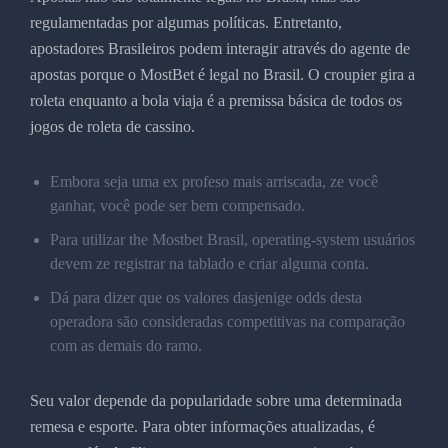
regulamentadas por algumas políticas. Entretanto,
apostadores Brasileiros podem interagir através do agente de
apostas porque o MostBet é legal no Brasil. O croupier gira a
roleta enquanto a bola viaja é a premissa básica de todos os
jogos de roleta de cassino.
Embora seja uma ex profeso mais arriscada, ze você
ganhar, você pode ser bem compensado.
Para utilizar the Mostbet Brasil, operating-system usuários
devem ze registrar na tablado e criar alguma conta.
Dá para dizer que os valores dasjenige odds desta
operadora são consideradas competitivas na comparação
com as demais do ramo.
Seu valor depende da popularidade sobre uma determinada
remesa e esporte. Para obter informações atualizadas, é