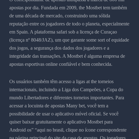
apostas por dia. Fundada em 2009, the Mostbet tem também
de uma década de mercado, construindo uma sólida
reputação entre os jogadores de todo o planeta, especialmente
em Spain. A plataforma safari sob a licença de Curaçao
(licença nº 8048/JAZ), um que garante some sort of equidade
dos jogos, a segurança dos dados dos jogadores e a
integridade das transações. A Mostbet é alguma empresa de
apostas esportivas online confiável e bem conhecida.
Os usuários também têm acesso a ligas at the torneios
internacionais, incluindo a Liga dos Campeões, a Copa do
mundo Libertadores e diferentes torneios importantes. Para
acessar a locuinta de apostas Many bet, você tem a
possibilidade de usar o aplicativo móvel oficial. Se você
quiser baixar gratuitamente o aplicativo Mostbet para
Android os” “aqui no brasil, clique no ícone correspondente
na página principal do site da casa de apostas. Os jogadores