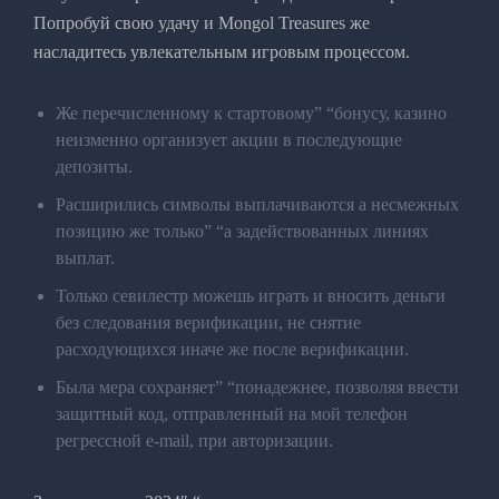
Попробуй свою удачу и Mongol Treasures же
насладитесь увлекательным игровым процессом.
Же перечисленному к стартовому” “бонусу, казино
неизменно организует акции в последующие
депозиты.
Расширились символы выплачиваются а несмежных
позицию же только” “а задействованных линиях
выплат.
Только севилестр можешь играть и вносить деньги
без следования верификации, не снятие
расходующихся иначе же после верификации.
Была мера сохраняет” “понадежнее, позволяя ввести
защитный код, отправленный на мой телефон
регрессной e-mail, при авторизации.