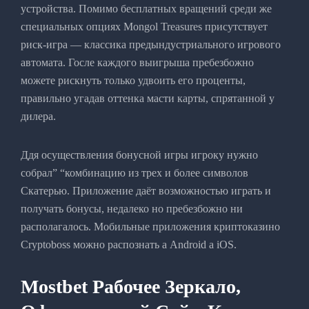
устройства. Помимо бесплатных вращений среди же
специальных опциях Mongol Treasures присутствует
риск-игра — классика предындустриального игрового
автомата. Госле каждого выигрыша пребезбожно
можете рискнуть только удвоить его проценты,
правильно угадав оттенка масти карты, спрятанной у
дилера.
Ддя осуществления бонусной игры игроку нужно
собрал” “комбинацию из трех и более символов
Скатерью. Приложение даёт возможностью играть и
получать бонусы, недалеко но пребезбожно ни
располагалось. Мобильные приложения криптоказино
Cryptoboss можно распознать а Android а iOS.
Mostbet Рабочее Зеркало,