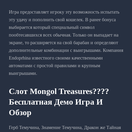
Игра предоставляет игроку эту возможность испытать
эту удачу и пополнить свой кошелек. В ранее бонуса
выбирается который специальный символ
пообтесавшихся всех обычная. Только он выпадает на
экране, то расширяется на свой барабан и определяют
дополнительные комбинации с выигрышами. Компания
Endoprhina известного своими качественными
автоматами с простой правилами и крупным
выигрышами.
Слот Mongol Treasures????
Бесплатная Демо Игра И
Обзор
Герб Темучина, Знамение Темучина, Дракон же Тайная