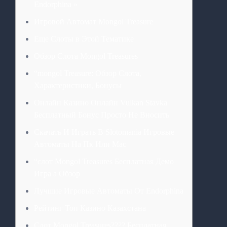
Endorphina »
Игровой Автомат Mongol Treasure
Еще Слоты в Этой Тематике
Обзор Слота Mongol Treasures
“mongol Treasure: Обзор Слота,
Характеристики, Бонусы
Онлайн Казино Онлайн Vulkan Stavka
Бесплатный Бонус Просто Не Вносить
Скачать И Играть В Slotomania Игровые
Автоматы На Пк Или Mac
“слот Mongol Treasures Бесплатная Демо
Игра а Обзор
Лучшие Игровые Автоматы От Endorphina
Рейтинг Топ Казино Казахстана
Слот Mongol Treasures???? Бесплатная