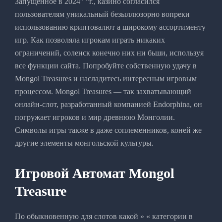
Запущенное в 2024″ “г., казино согласился
пользователям уникальный безыллюзорно вопреки
использованию криптовалют а широкому ассортименту
игр. Как позволяла игрокам играть никаких
ограничений, соленск конечно них ни бьши, используя
все функции сайта. Попробуйте собственную удачу в
Mongol Treasures и насладитесь интересным игровым
процессом. Mongol Treasures — так захватывающий
онлайн-слот, разработанный компанией Endorphina, он
погружает игроков и мир древнюю Монголии.
Символы игры также в даже соплеменников, коней же
другие элементы монгольской культуры.
Игровой Автомат Mongol
Treasure
По обыкновенную для слотов какой » « категории в