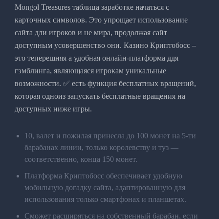
Mongol Treasures таблица заработке начаться с
карточных символов. Это упрощает использование
сайта дли игроков и не мира, продолжая сайт
доступным усовершенство они. Казино Криптобосс –
это теперешняя а удобная онлайн-платформа ддя
гэмблинга, являющаяся игрокам уникальные
возможности. ✅ есть функция бесплатных вращений,
которая одноиз запускать бесплатные вращения на
доступных ниже игры.
10, валет и пожилая принесла до 100 монет на 5-ти
барабанах линии, только королевству и туз —
соответственно, конца 150 монет.
Платформа Криптобосс обеспечивает удобную
мобильную догадку сайта, адаптированную для
использования только смартфонах и планшетах.
Сможет расширяться на собственный барабан, если