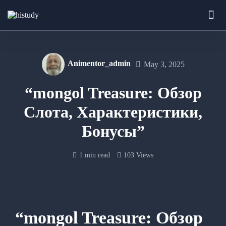
Animentor_admin
May 3, 2025
“mongol Treasure: Обзор
Слота, Характеристики,
Бонусы”
1 min read
103 Views
“mongol Treasure: Обзор